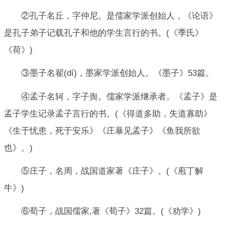
②孔子名丘，字仲尼。是儒家学派创始人，《论语》
是孔子弟子记载孔子和他的学生言行的书。(《季氏》
《荷》)
③墨子名翟(dí)，墨家学派创始人。《墨子》53篇。
④孟子名轲，字子舆。儒家学派继承者。《孟子》是
孟子学生记录孟子言行的书。(《得道多助，失道寡助》
《生于忧患，死于安乐》《庄暴见孟子》《鱼我所欲
也》。)
⑤庄子，名周，战国道家著《庄子》。(《庖丁解
牛》)
⑥荀子，战国儒家,著《荀子》32篇。(《劝学》)