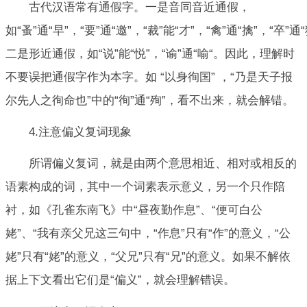
古代汉语常有通假字。一是音同音近通假，
如“蚤”通“早”，“要”通“邀”，“裁”能“才”，“禽”通“擒”，“卒”通“
二是形近通假，如“说”能“悦”，“谕”通“喻“。因此，理解时
不要误把通假字作为本字。如 “以身徇国” ，“乃是天子报
尔先人之徇命也”中的“徇”通“殉”，看不出来，就会解错。
4.注意偏义复词现象
所谓偏义复词，就是由两个意思相近、相对或相反的
语素构成的词，其中一个词素表示意义，另一个只作陪
衬，如《孔雀东南飞》中“昼夜勤作息”、“便可白公
姥”、“我有亲父兄这三句中，“作息”只有“作”的意义，“公
姥”只有“姥”的意义，“父兄”只有“兄”的意义。如果不解依
据上下文看出它们是“偏义”，就会理解错误。