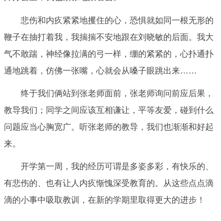
悲伤和内疚紧紧地攫住的心，恐惧就如同一根无形的
鞭子在抽打着我，我揣揣不安地跟在刘晓敏的后面。我大
气不敢踹，神经像拉满的弓一样，绷的紧紧的，心扑通扑
通地跳着，仿佛一张嘴，心就会从嗓子眼跳出来……
终于我们俩站到张老师面前，张老师询问前应后果，
教导我们；同学之间应该互相谦让，平等友爱，碰到什么
问题应当心胸宽广。听张老师的教导，我们也渐渐和好起
来。
开学第一周，我的经历可谓是多姿多彩，有快乐的、
有悲伤的、也有让人内疚惭愧深受教育的。从这些点点滴
滴的小事中吸取教训，在新的学期里取得更大的进步！