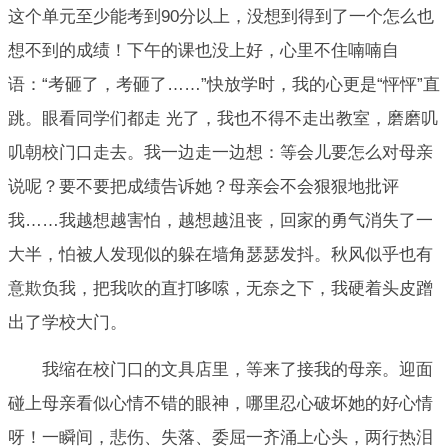
这个单元至少能考到90分以上，没想到得到了一个怎么也
想不到的成绩！下午的课也没上好，心里不住喃喃自
语：“考砸了，考砸了……”快放学时，我的心更是“怦怦”直
跳。眼看同学们都走 光了，我也不得不走出教室，磨磨叽
叽朝校门口走去。我一边走一边想：等会儿要怎么对母亲
说呢？要不要把成绩告诉她？母亲会不会狠狠地批评
我……我越想越害怕，越想越沮丧，回家的勇气消失了一
大半，怕被人发现似的躲在墙角瑟瑟发抖。秋风似乎也有
意欺负我，把我吹的直打哆嗦，无奈之下，我硬着头皮蹭
出了学校大门。
我缩在校门口的文具店里，等来了接我的母亲。迎面
碰上母亲看似心情不错的眼神，哪里忍心破坏她的好心情
呀！一瞬间，悲伤、失落、委屈一齐涌上心头，两行热泪