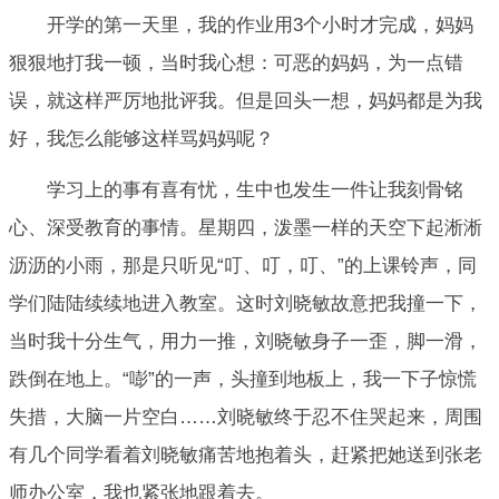
开学的第一天里，我的作业用3个小时才完成，妈妈
狠狠地打我一顿，当时我心想：可恶的妈妈，为一点错
误，就这样严厉地批评我。但是回头一想，妈妈都是为我
好，我怎么能够这样骂妈妈呢？
学习上的事有喜有忧，生中也发生一件让我刻骨铭
心、深受教育的事情。星期四，泼墨一样的天空下起淅淅
沥沥的小雨，那是只听见“叮、叮，叮、”的上课铃声，同
学们陆陆续续地进入教室。这时刘晓敏故意把我撞一下，
当时我十分生气，用力一推，刘晓敏身子一歪，脚一滑，
跌倒在地上。“嘭”的一声，头撞到地板上，我一下子惊慌
失措，大脑一片空白……刘晓敏终于忍不住哭起来，周围
有几个同学看着刘晓敏痛苦地抱着头，赶紧把她送到张老
师办公室，我也紧张地跟着去。