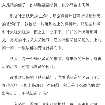
入凡间的仙子，如蝴蝶翩翩起舞，似小鸟自由飞翔。
银杏叶是秋天的“主角”，那么樟树叶就可以说是秋天
的“配角”了。我捡起一片落到地上的樟树叶。只见这片樟
树叶火红火红的，摸上去凹凸不平。长长的叶脉清晰可
见，薄薄的叶片又大又饱满，它的叶柄又粗又短的。上前
闻一闻，一股浓郁的芳香扑鼻而来。
秋天，是一个绚丽多彩的季节。有丰收的庄稼，有香
甜的水果，还有我喜爱的树叶。
读着欧阳修的《秋色赋》，念着毛泽东的名诗《沁元
春·长沙》不禁让我想到一个问题：秋天是什么颜色的呢?
出去走走，不就知道了吗?
步入公园，看到一片火红的枫林，每一簇都那么可