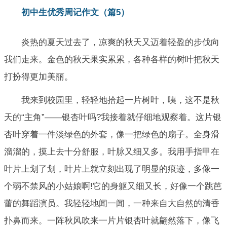
初中生优秀周记作文（篇5）
炎热的夏天过去了，凉爽的秋天又迈着轻盈的步伐向
我们走来。金色的秋天果实累累，各种各样的树叶把秋天
打扮得更加美丽。
我来到校园里，轻轻地拾起一片树叶，咦，这不是秋
天的“主角”――银杏叶吗?我接着就仔细地观察着。这片银
杏叶穿着一件淡绿色的外套，像一把绿色的扇子。全身滑
溜溜的，摸上去十分舒服，叶脉又细又多。我用手指甲在
叶片上划了划，叶片上就立刻出现了明显的痕迹，多像一
个弱不禁风的小姑娘啊!它的身躯又细又长，好像一个跳芭
蕾的舞蹈演员。我轻轻地闻一闻，一种来自大自然的清香
扑鼻而来。一阵秋风吹来一片片银杏叶就翩然落下，像飞