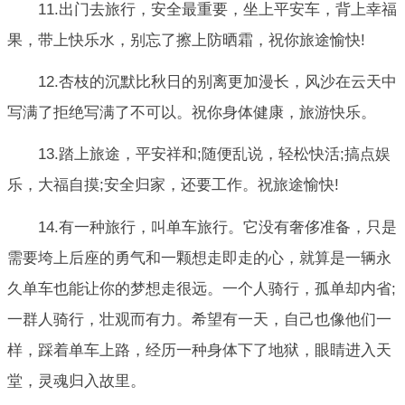
11.出门去旅行，安全最重要，坐上平安车，背上幸福
果，带上快乐水，别忘了擦上防晒霜，祝你旅途愉快!
12.杏枝的沉默比秋日的别离更加漫长，风沙在云天中
写满了拒绝写满了不可以。祝你身体健康，旅游快乐。
13.踏上旅途，平安祥和;随便乱说，轻松快活;搞点娱
乐，大福自摸;安全归家，还要工作。祝旅途愉快!
14.有一种旅行，叫单车旅行。它没有奢侈准备，只是
需要垮上后座的勇气和一颗想走即走的心，就算是一辆永
久单车也能让你的梦想走很远。一个人骑行，孤单却内省;
一群人骑行，壮观而有力。希望有一天，自己也像他们一
样，踩着单车上路，经历一种身体下了地狱，眼睛进入天
堂，灵魂归入故里。