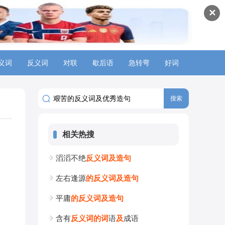
✕
义词
反义词
对联
歇后语
急转弯
好词
相关热搜
滔滔不绝
反
义
词
及
造
句
左右逢源
的
反
义
词
及
造
句
平庸
的
反
义
词
及
造
句
含有
反
义
词
的
词
语
及
成语