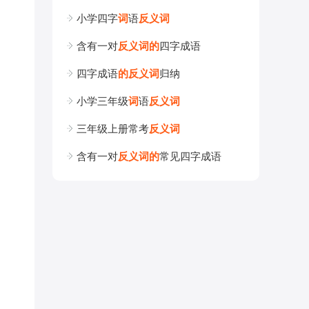
小学四字
词
语
反
义
词
含有一对
反
义
词
的
四字成语
四字成语
的
反
义
词
归纳
小学三年级
词
语
反
义
词
三年级上册常考
反
义
词
含有一对
反
义
词
的
常见四字成语