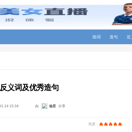
组词
造句
近
反义词及优秀造句
01-14 15:34:48
由
偸星
分享
热度：