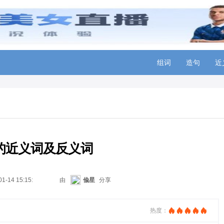
组词
造句
近
的近义词及反义词
01-14 15:15:05
由
偸星
分享
热度：