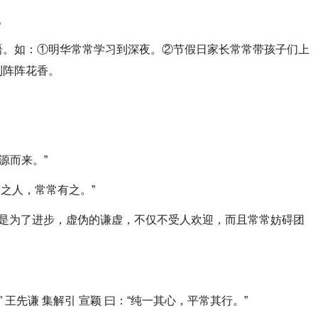
。
语。如：①明华常常学习到深夜。②节假日家长常常带孩子们上
到阵阵花香。
源而来。”
南之人，常常有之。”
也是为了进步，虚伪的谦虚，不仅不受人欢迎，而且常常妨碍团
 王先谦 集解引 宣颖 曰：“纯一其心，平常其行。”