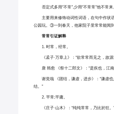
否定式多用“不常”,少用“不常常”他不常来
主要用来修饰动词性词语，在句中作状
公园玩。③一到春天，他家院子里常常能闻
常常引证解释
1. 时常，经常。
《孟子·万章上》：“欲常常而见之，故源
唐 韩愈 《祭十二郎文》：“是疾也，江
谢觉哉 《团结，谦虚，进步》：“谦虚
结。”
2. 平常;平庸。
《庄子·山木》：“纯纯常常，乃比於狂。”