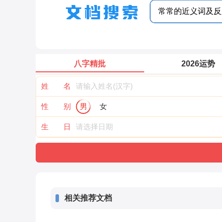
八字精批
2026运势
姓 名
性 别
男
女
生 日
相关推荐文档