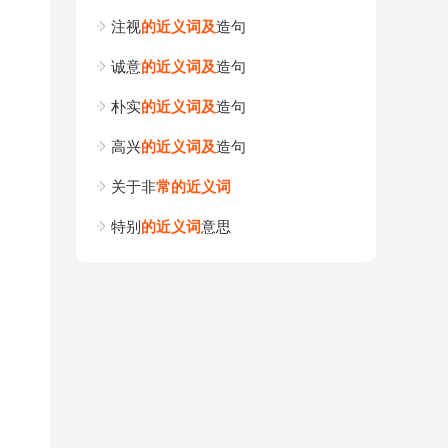
注视
的
近
义
词
及
造句
诚意
的
近
义
词
及
造句
朴实
的
近
义
词
及
造句
高兴
的
近
义
词
及
造句
关于非
常
的
近
义
词
特别
的
近
义
词
意思