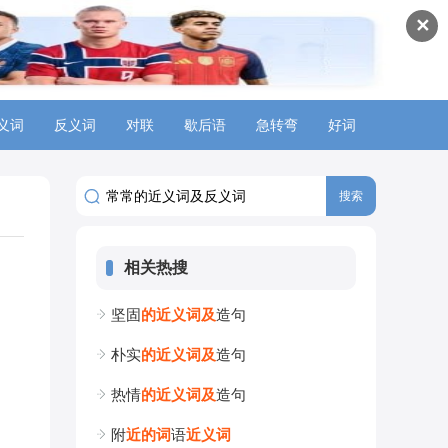
✕
义词
反义词
对联
歇后语
急转弯
好词
相关热搜
坚固
的
近
义
词
及
造句
朴实
的
近
义
词
及
造句
热情
的
近
义
词
及
造句
附
近
的
词
语
近
义
词