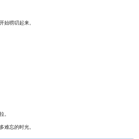
就开始唠叨起来。
拉拉。
，多难忘的时光。