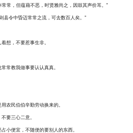
容亦常常，但蕴藉不恶，时贤雅尚之，因鼓其声价耳。”
，则县令中昏迈常常之流，可去数百人矣。”
别人着想，不要惹事生非。
师也常常教我做事要认认真真。
食是用农民伯伯辛勤劳动换来的。
，不要三心二意。
不要占小便宜，不随便的要别人的东西。