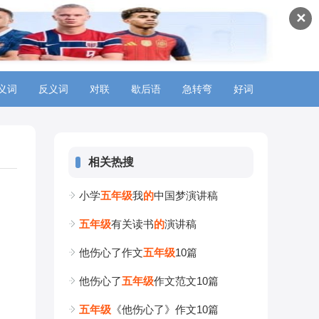
✕
义词
反义词
对联
歇后语
急转弯
好词
相关热搜
小学
五
年
级
我
的
中国梦演讲稿
五
年
级
有关读书
的
演讲稿
他伤心了作文
五
年
级
10篇
他伤心了
五
年
级
作文范文10篇
五
年
级
《他伤心了》作文10篇