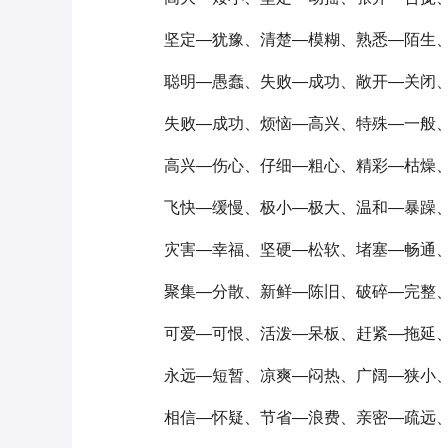
坚定—犹豫、清楚—模糊、熟悉—陌生
聪明—愚蠢、失败—成功、敞开—关闭
失败—成功、烦恼—高兴、特殊—一般
高兴—伤心、仔细—粗心、精彩—枯燥
飞快—缓慢、极小—极大、温和—暴躁
灾害—幸福、坚硬—松软、堵塞—畅通
聚集—分散、新鲜—陈旧、破碎—完整
可爱—可恨、活泼—呆板、赶紧—拖延
永远—短暂、凉爽—闷热、广阔—狭小
相信—怀疑、节省—浪费、亲密—疏远