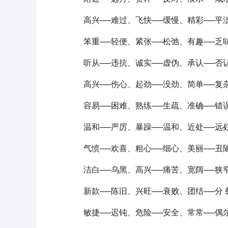
高兴──难过、飞快──缓慢、精彩──平
笨重──轻便、紧张──松弛、有趣──乏
听从──违抗、诚实──虚伪、承认──否
高兴──伤心、起劲──没劲、简单──复
容易──困难、熟练──生疏、准确──错
温和──严厉、暴躁──温和、近处──远
气愤──欢喜、粗心──细心、美丽──丑
洁白──乌黑、高兴──痛苦、宽阔──狭
新款──陈旧、兴旺──衰败、团结──分 
敏捷──迟钝、危险──安全、常常──偶