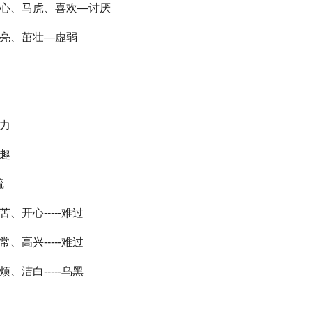
---粗心、马虎、喜欢—讨厌
--明亮、茁壮—虚弱
有力
无趣
疏
痛苦、开心-----难过
平常、高兴-----难过
麻烦、洁白-----乌黑