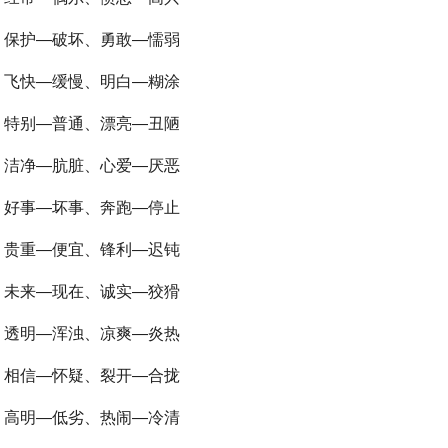
、保护—破坏、勇敢—懦弱
、飞快—缓慢、明白—糊涂
、特别—普通、漂亮—丑陋
、洁净—肮脏、心爱—厌恶
、好事—坏事、奔跑—停止
、贵重—便宜、锋利—迟钝
、未来—现在、诚实—狡猾
、透明—浑浊、凉爽—炎热
、相信—怀疑、裂开—合拢
、高明—低劣、热闹—冷清