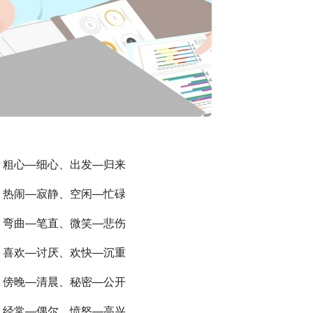
、粗心—细心、出发—归来
、热闹—寂静、空闲—忙碌
、弯曲—笔直、微笑—悲伤
、喜欢—讨厌、欢快—沉重
、傍晚—清晨、秘密—公开
、经常—偶尔、愤怒—高兴