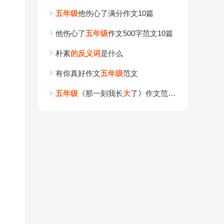
五
年
级
他伤心了满分作文10篇
他伤心了
五
年
级
作文500字范文10篇
朴素
的
反
义
词
是什么
有你真好作文
五
年
级
范文
五
年
级
《那一刻我长
大
了》作文范文10篇