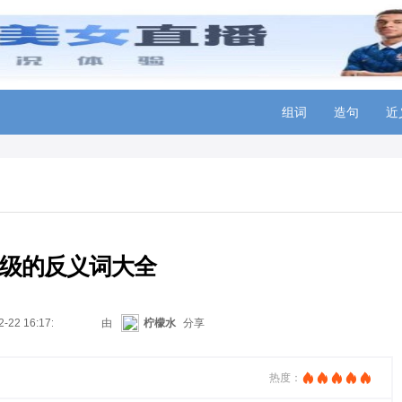
组词
造句
近
级的反义词大全
2-22 16:17:33
由
柠檬水
分享
热度：