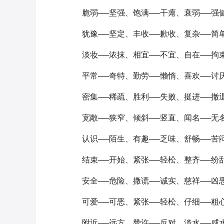
脆弱──坚强、饱满──干瘪、衰弱──强
犹豫──坚定、丰收──歉收、复杂──简
淡妆──浓抹、相宜──不宜、自在──拘
平常──奇特、勤劳──懒惰、喜欢──讨
密集──稀疏、胜利──失败、挺进──撤
宽敞──狭窄、倾斜──竖直、闻名──无
认识──陌生、有趣──乏味、舒畅──苦
结束──开始、紧张──轻松、整齐──纷
安全──危险、撒谎──诚实、慈祥──凶
可爱──可恶、紧张──轻松、仔细──粗
附近──远方、赞许──反对、淡水──咸