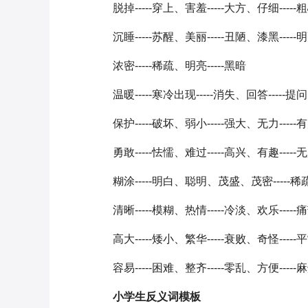
脱掉-----穿上、害羞-----大方、仔细--
沉睡-----苏醒、美丽-----丑陋、漆黑---
浓密-----稀疏、明亮-----黑暗
温暖-----寒冷出现-----消失、回答-----提问
保护-----破坏、弱小-----强大、无力-----
勇敢-----怯懦、难过-----高兴、有趣-----
糊涂-----明白、聪明、茂盛、茂密-----稀
清晰-----模糊、热情-----冷淡、欢乐-----
高大-----矮小、繁华-----衰败、奇怪-----
容易-----困难、整齐-----零乱、方便-----
小学生反义词模板