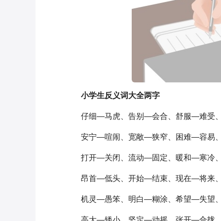
小学生反义词大全两字
仔细—马虎、告别—会合、舒服—难受
安宁—喧闹、宽敞—狭窄、困难—容易
打开—关闭、流动—固定、暖和—寒冷
昂首—低头、开始—结束、现在—将来
机灵—愚笨、明白—糊涂、希望—失望
高大—矮小、坚定—动摇、张开—合拢