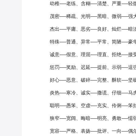
幼稚──老练、含糊──清楚、严重──轻
茂密──稀疏、光明──黑暗、微弱──强
杰出──平庸、恶劣──良好、灿烂──暗
特殊──普通、异常──平常、简陋──豪
诚意──假意、理屈──理直、拒绝──接
惩罚──奖励、迟延──提前、示弱──逞
好心──恶意、破碎──完整、酥软──坚
炎热──寒冷、诚实──撒谎、仔细──马
聪明──愚笨、空虚──充实、伶俐──笨
狭窄──宽阔、晦暗──明亮、勇敢──懦
宽容──严格、表扬──批评、一向──偶