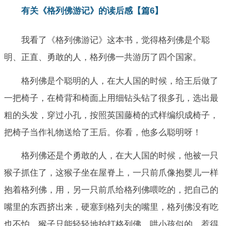
有关《格列佛游记》的读后感【篇6】
我看了《格列佛游记》这本书，觉得格列佛是个聪
明、正直、勇敢的人，格列佛一共游历了四个国家。
格列佛是个聪明的人，在大人国的时候，给王后做了
一把椅子，在椅背和椅面上用细钻头钻了很多孔，选出最
粗的头发，穿过小孔，按照英国藤椅的式样编织成椅子，
把椅子当作礼物送给了王后。你看，他多么聪明呀！
格列佛还是个勇敢的人，在大人国的时候，他被一只
猴子抓住了，这猴子坐在屋脊上，一只前爪像抱婴儿一样
抱着格列佛，用，另一只前爪给格列佛喂吃的，把自己的
嘴里的东西挤出来，硬塞到格列夫的嘴里，格列佛没有吃
也不怕，猴子只能轻轻地拍打格列佛，哄小孩似的，惹得