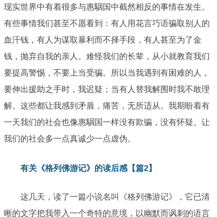
现实世界中有着很多与惠駰国中截然相反的事情在发生。
有些事情我们甚至不愿看到：有人用花言巧语骗取别人的
血汗钱，有人为谋取暴利而不择手段，有人甚至为了金
钱，抛弃自我的亲人。难怪我们的长辈，从小就教育我们
要提高警惕，不要上当受骗。所以当我遇到有困难的人，
要伸出援助之手时，我迟疑；当有人替我解围时我不敢理
解。这些都让我感到矛盾，痛苦，无所适从。我期盼着有
一天我们的社会也像惠駰国一样没有欺骗，没有怀疑。让
我们的社会多一点真诚少一点虚伪。
有关《格列佛游记》的读后感【篇2】
这几天，读了一篇小说名叫《格列佛游记》，它已清
晰的文字把我带入一个奇特的意境，以幽默而讽刺的语言