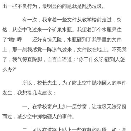
出一些不良行为，最明显的问题就是乱扔垃圾。
有一次，我拿着一些文件从教学楼前走过，突
然，从空中飞过来一个矿泉水瓶。我望着那个水瓶呆住
了“啪!”呼——还好有惊无险，水瓶砸到了我手里的文件
上，那一刻我感觉一阵凉气袭来，文件散在地上。吓死我
了，我气得直跺脚，自言自语道：“你干什么呀!砸到人怎
么办?”
所以，校长先生，为了防止空中抛物砸人的事件
发生，我想提几点建议：
一、在学校窗户上加一层纱窗，让垃圾无法穿窗
而过，减少空中掷物砸人的事件。
二、可以在道路上贴上一些有趣的标语，如：拿