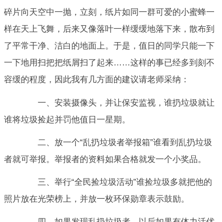
碎片向天空中一抛，立刻，纸片如同一群可爱的小蜜蜂一
样在天上飞舞，后来又像落叶一样缓缓地落下来，散布到
了平常干净、洁白的地面上。于是，值日的同学只能一下
一下地用扫把把纸屑扫了起来……这样的事已经多到刻不
容缓的程度，因此我有几方面的建议请老师采纳：
一、安装摄像头，并让保安监视，谁扔垃圾就让
谁将垃圾捡起并罚他值日一星期。
二、放一个“乱扔垃圾者举报箱”谁看到乱扔垃圾
者就可举报。举报者的资料如果合格就发一个小奖品。
三、举行“全民捡垃圾活动”谁捡垃圾多就把他的
照片放在光荣榜上，并放一枚环保勋章表示鼓励。
四、如果发现乱扔垃圾者，以后如果有体力活优