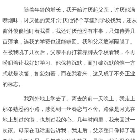
随着年龄的增长，我开始讨厌起父亲，讨厌他满
嘴烟味，讨厌他的黄牙;讨厌他背个草篓到学校找我，还从
窗外傻傻地盯着我看，我还讨厌他没有本事，只知侍弄几
亩薄地，连我的学费也没能赚回。我和父亲逐渐隔膜了。
在被我吼了几次后，父亲不再打着赤脚去学校看我，不再
唠叨着让我好好学习。他保持沉默，而打破沉默的惟一方
式就是吹笛，如怨如慕，而在我看来，这又成了不务正业
的标志。
我到外地上学去了。离去的前一天晚上，我走上
那条熟悉的小路，感觉到一丝眷恋与不舍。路像是月光在
地上划过的痕，也划过我的心。几年时间里，我未回过一
次家。母亲在电话里告诉我，我走后，父亲整日像掉了魂