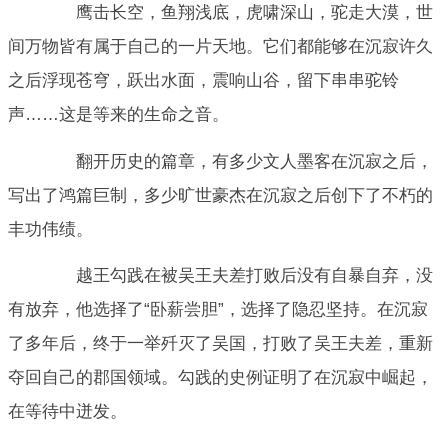
鹰击长空，鱼翔浅底，虎啸深山，驼走大漠，世
间万物皆有属于自己的一片天地。它们都能够在沉寂许久
之后浮现苍穹，跃出水面，震响山谷，留下串串驼铃
声……这是等来的生命之音。
翻开历史的篇章，有多少文人墨客在沉寂之后，
写出了鸿篇巨制，多少旷世豪杰在沉寂之后创下了不朽的
丰功伟绩。
越王勾践在被吴王夫差打败后没有自暴自弃，没
有放弃，他选择了“卧薪尝胆”，选择了隐忍坚持。在沉寂
了多年后，终于一举歼灭了吴国，打败了吴王夫差，重新
夺回自己的郡国领域。勾践的史例证明了在沉寂中崛起，
在等待中迸发。