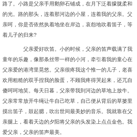
路了。小路是父亲手用鹅卵石铺成，在月下泛着朦胧柔和
的光。路的那头，连着那河边的小屋，连着我的父亲。父
亲呵，你是否依然执着地坐在岸边，哀怨地吹着笛子，等
着儿子的归来?
父亲爱好吹笛。小的时候，父亲的笛声载满了我
童年的乐趣，像那条丝带一样的小河，牵引着我的童心在
父亲爱的港湾里晃悠。父亲很疼我这个惟一的儿子，老喜
欢用粗糙的双手捏我的脸蛋，不顾我疼得哭起来，还兀自
傻呵呵地笑。每天日暮，父亲带我到河边的草地上放牛。
父亲常常放开牛绳让牛自己吃草，自己便从背后的草篓里
摸出笛子，鼓起腮，吹出世间最美妙的音乐。我就靠在父
亲腿上，看着天边的夕阳将父亲的头发染上点点金色。我
爱父亲，父亲的笛声最美。