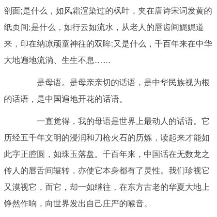
剖面;是什么，如风霜渲染过的枫叶，夹在唐诗宋词发黄的
纸页间;是什么，如行云如流水，从老人的唇齿间娓娓道
来，印在纳凉顽童神往的双眸;又是什么，千百年来在中华
大地遍地流淌、生生不息……
是母语。是母亲亲切的话语，是中华民族视为根
的话语，是中国遍地开花的话语。
一直觉得，我的母语是世界上最动人的话语。它
历经五千年文明的浸润和刀枪火石的历炼，读起来才能如
此字正腔圆，如珠玉落盘。千百年来，中国话在无数龙之
传人的唇舌间辗转，亦使它本身都有了灵性。我们珍视它
又漠视它，而它，却一如继往，在东方古老的华夏大地上
铮然作响，向世界发出自己庄严的喉音。