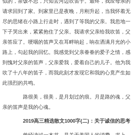
似的，茶饭不思，只知去河边吹笛子。最终，我应母亲的
请求回到了家。到家里已是夜晚，月刚升起，当我怀着无
尽的思绪在小路上行走时，遇到了等我的父亲。我忽地一
下子哭出来，紧紧抱住了父亲。我请求父亲给我吹笛，父
亲答应了。哽咽的笛声又在耳畔响起，响在洒满月光的小
路上，勾起我的回忆。我感觉到父亲眷眷的爱子之情，感
到愧对父亲的笛声，父亲爱我，爱着自己的儿子。他为我
吹了十八年的笛子，而我此刻才发现它和我的心竟产生如
此强烈的共鸣。
路很美，很美，是月划过的痕。月是路的魂，父
亲的笛声是我的心魂。
2019高三精选散文1000字(二)：关于诚信的思考