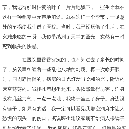
节，我记得那时枯黄的叶子一片片地飘下，一些生命就在
这样一种飘零中无声地消逝。就在这样一个季节，一场意
外的车祸使我住进了医院。当时，我已经厌倦了生活，在
灾难来临的一瞬，我似乎感到了天堂的圣光，竟然有一种
死到临头的快感。
在医院里昏昏沉沉的，也不知过去了多长的时间
了，脑袋里纠缠着一些乱七八糟的幻境。再一次睁开眼
时，四周静悄悄的，病房的日光灯发出柔和的光，附近的
床空荡荡的。我挣扎着想坐起来，头依然晕得厉害，浑身
没有几丝力气，一点一点地，我终于坐直了身子。身边没
有镜子，如果有的话，我一定可以看见我那空洞麻木让人
恐惧的额头上的伤口，据说医生建议家属不给病人带镜子
也是怕我看了难受。 我的病床正好靠着窗户，但厚厚的窗