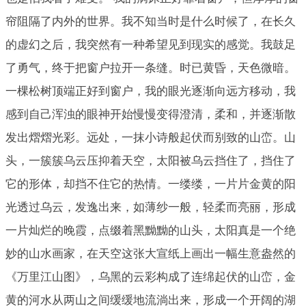
帘阻隔了内外的世界。我不知当时是什么时候了，在长久
的虚幻之后，我突然有一种希望见到现实的感觉。我鼓足
了勇气，终于把窗户拉开一条缝。时已黄昏，天色微暗。
一棵松树顶端正好到窗户，我的眼光逐渐向远方移动，我
感到自己浑浊的眼神开始慢慢变得澄清，柔和，并逐渐散
发出熠熠光彩。远处，一抹小诗般起伏而别致的山峦。山
头，一簇簇乌云压抑着天空，太阳被乌云挡住了，挡住了
它的形体，却挡不住它的热情。一缕缕，一片片金黄的阳
光透过乌云，发逸出来，如薄纱一般，轻柔而亮丽，形成
一片灿烂的晚霞，点缀着黑黝黝的山头，太阳真是一个绝
妙的山水画家，在天空这张大宣纸上画出一幅生意盎然的
《万里江山图》，乌黑的云彩构成了连绵起伏的山峦，金
黄的河水从两山之间缓缓地流淌出来，形成一个开阔的湖