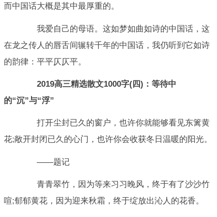
而中国话大概是其中最厚重的。
我爱自己的母语。这如梦如曲如诗的中国话，这
在龙之传人的唇舌间辗转千年的中国话，我仍听到它如诗
的韵律：平平仄仄平。
2019高三精选散文1000字(四)：等待中
的“沉”与“浮”
打开尘封已久的窗户，也许你就能够看见东篱黄
花;敞开封闭已久的心门，也许你会收获冬日温暖的阳光。
——题记
青青翠竹，因为等来习习晚风，终于有了沙沙竹
喧;郁郁黄花，因为迎来秋霜，终于绽放出沁人的花香。