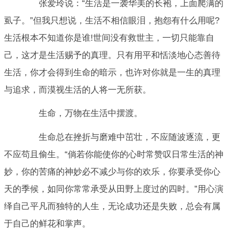
张爱玲说：“生活是一袭华美的长袍，上面爬满的
虱子。”但我只想说，生活不相信眼泪，抱怨有什么用呢?
生活根本不知道你是谁!世间没有救世主，一切只能靠自
己，这才是生活赐予的真理。只有用平和恬淡地心态善待
生活，你才会得到生命的暗示，也许对你就是一生的真理
与追求，而漠视生活的人将一无所获。
生命，万物在生活中摆渡。
生命总在挫折与磨难中茁壮，不应随波逐流，更
不应苟且偷生。“倘若你能使你的心时常赞叹日常生活的神
妙，你的苦痛的神妙必不减少与你的欢乐，你要承受你心
天的季候，如同你常常承受从田野上度过的四时。”用心演
绎自己平凡而独特的人生，无论成功还是失败，总会有属
于自己的鲜花和掌声。