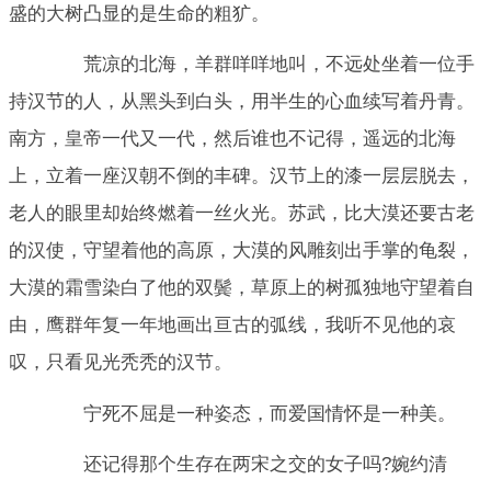
盛的大树凸显的是生命的粗犷。
荒凉的北海，羊群咩咩地叫，不远处坐着一位手
持汉节的人，从黑头到白头，用半生的心血续写着丹青。
南方，皇帝一代又一代，然后谁也不记得，遥远的北海
上，立着一座汉朝不倒的丰碑。汉节上的漆一层层脱去，
老人的眼里却始终燃着一丝火光。苏武，比大漠还要古老
的汉使，守望着他的高原，大漠的风雕刻出手掌的龟裂，
大漠的霜雪染白了他的双鬓，草原上的树孤独地守望着自
由，鹰群年复一年地画出亘古的弧线，我听不见他的哀
叹，只看见光秃秃的汉节。
宁死不屈是一种姿态，而爱国情怀是一种美。
还记得那个生存在两宋之交的女子吗?婉约清