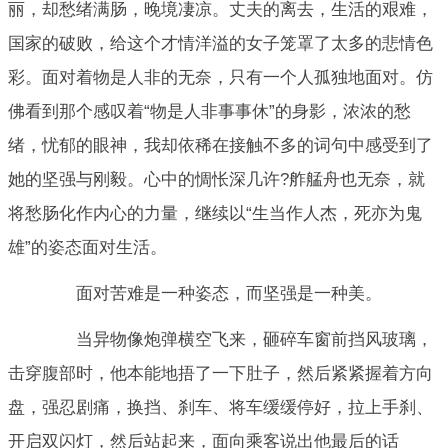
丽，却愁绪满肠，晚境凄凉。丈夫的离去，生活的艰难，
国家的破败，给这个才情洋溢的女子笼罩了太多的悲情色
彩。面对着物是人非的无奈，只有一个人孤独地面对。仿
佛看到那个感叹着“物是人非事事休”的身影，浓浓的愁
绪，忧郁的眼神，我却依稀在接触不多的词句中感受到了
她的坚强与刚毅。心中的惆怅深几许?舴艋舟也无奈，就
将愁肠化作内心的力量，继续以“生当作人杰，死亦为鬼
雄”的姿态面对生活。
面对苦难是一种姿态，而坚强是一种美。
当异物像炮弹横空飞来，砸碎车窗前挡风玻璃，
击穿腹部时，他本能地捂了一下肚子，然后紧紧握着方向
盘，强忍剧痛，换挡、刹车、将车缓缓停好，拉上手刹、
开启双闪灯，然后站起来，面向乘客说出他最后的话