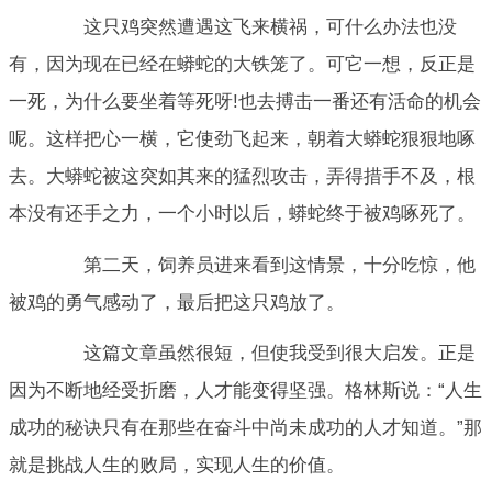
这只鸡突然遭遇这飞来横祸，可什么办法也没
有，因为现在已经在蟒蛇的大铁笼了。可它一想，反正是
一死，为什么要坐着等死呀!也去搏击一番还有活命的机会
呢。这样把心一横，它使劲飞起来，朝着大蟒蛇狠狠地啄
去。大蟒蛇被这突如其来的猛烈攻击，弄得措手不及，根
本没有还手之力，一个小时以后，蟒蛇终于被鸡啄死了。
第二天，饲养员进来看到这情景，十分吃惊，他
被鸡的勇气感动了，最后把这只鸡放了。
这篇文章虽然很短，但使我受到很大启发。正是
因为不断地经受折磨，人才能变得坚强。格林斯说：“人生
成功的秘诀只有在那些在奋斗中尚未成功的人才知道。”那
就是挑战人生的败局，实现人生的价值。