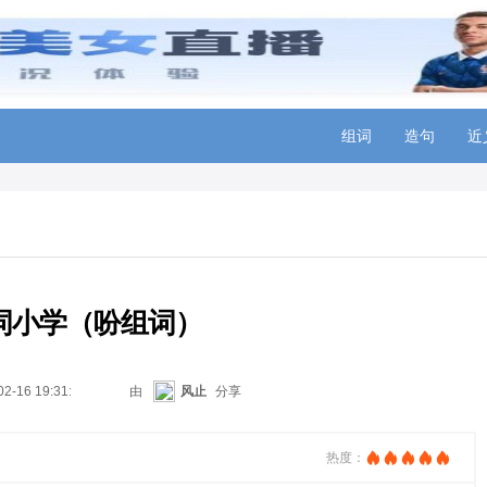
组词
造句
近
词小学（吩组词）
02-16 19:31:20
由
风止
分享
热度：