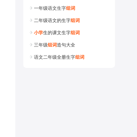
一年级语文生字
组
词
二年级语文的生字
组
词
小
学
生的课文生字
组
词
三年级
组
词
造句大全
语文二年级全册生字
组
词