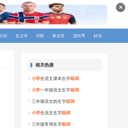
✕
义词
反义词
对联
歇后语
急转弯
好词
相关热搜
小
学
生语文课本生字
组
词
小
学
一年级语文生字
组
词
三年级语文的生字
组
词
小
学
生语文生字
组
词
三年级常用生字
组
词