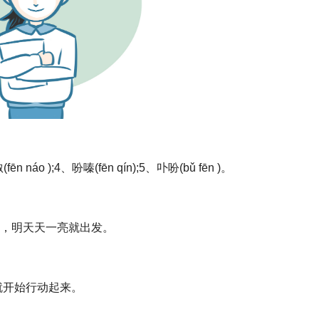
fēn náo );4、吩嗪(fēn qín);5、卟吩(bǔ fēn )。
。
息，明天天一亮就出发。
家就开始行动起来。
。