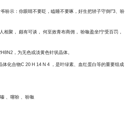
听爷吩示：你眼睛不要眨，瞌睡不要啄，好生把轿子守倒!”3、吩
士人相聚， 颇有可谈， 何至效青布商佣， 吩呶盈坐!宁受百罚，
为C12H8N2，为无色或淡黄色针状晶体。
色晶体化合物C 20 H 14 N 4 ，是叶绿素、血红蛋白等的重要组成
嗪 、噻吩 、吩呶