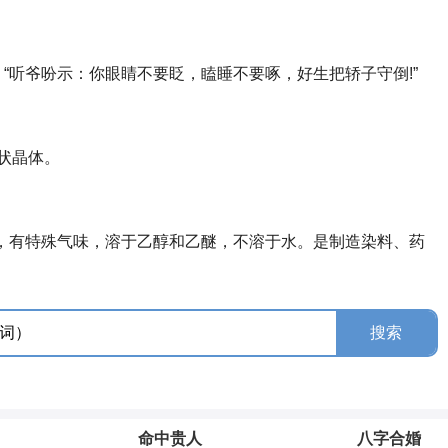
“听爷吩示：你眼睛不要眨，瞌睡不要啄，好生把轿子守倒!”
针状晶体。
体，有特殊气味，溶于乙醇和乙醚，不溶于水。是制造染料、药
命中贵人
八字合婚