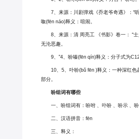
7、来源：川剧弹戏《乔老爷奇遇》：“
呶(fēn náo)释义：喧闹。
8、来源：清 周亮工 《书影》卷一： “
无沦恶趣。
9、”4、吩嗪(fēn qín)释义：分子式
10、5、卟吩(bǔ fēn )释义：一种深红
部分。
吩组词有哪些
一、吩组词有：吩咐 、卟吩 、吩示 、吩
二、汉语拼音：fēn
三、释义：