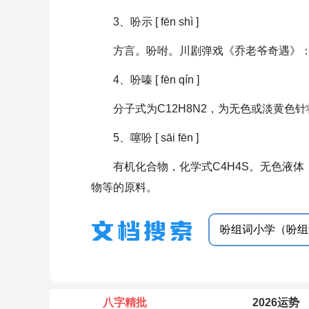
3、吩示 [ fēn shì ]
方言。吩咐。川剧弹戏《乔老爷奇遇》：
4、吩嗪 [ fēn qín ]
分子式为C12H8N2，为无色或淡黄色
5、噻吩 [ sāi fēn ]
有机化合物，化学式C4H4S。无色液
物等的原料。
八字精批
2026运势