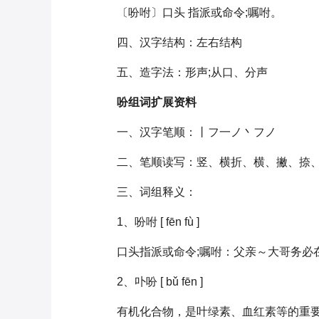
〔吩咐〕口头 指派或命令;嘱咐。
四、汉字结构：左右结构
五、造字法：形声;从口、分声
吩组词扩展资料
一、汉字笔顺：丨フ一ノ丶フノ
二、笔顺读写：竖、横折、横、撇、捺
三、词组释义：
1、吩咐 [ fēn fù ]
口头指派或命令;嘱咐：父亲～大哥务必
2、卟吩 [ bǔ fēn ]
有机化合物，是叶绿素、血红素等的重