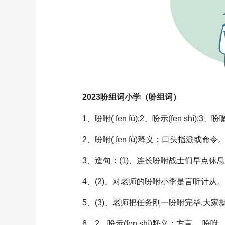
2023吩组词小学（吩组词）
1、吩咐( fēn fù);2、吩示(fēn shì);3、吩呶(
2、吩咐( fēn fù)释义：口头指派或命令
3、造句：(1)、连长吩咐战士们早点休
4、(2)、对老师的吩咐小李是言听计从。
5、(3)、老师把任务刚一吩咐完毕,大
6、2、吩示(fēn shì)释义：方言， 吩咐