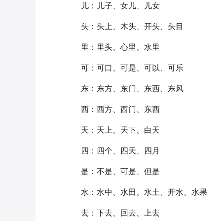
儿：儿子、女儿、儿女
头：头上、木头、开头、头目
里：里头、心里、水里
可：可口、可是、可以、可乐
东：东方、东门、东西、东风
西：西方、西门、东西
天：天上、天下、白天
四：四个、四天、四月
是：不是、可是、但是
水：水中、水田、水土、开水、水果
去：下去、回去、上去