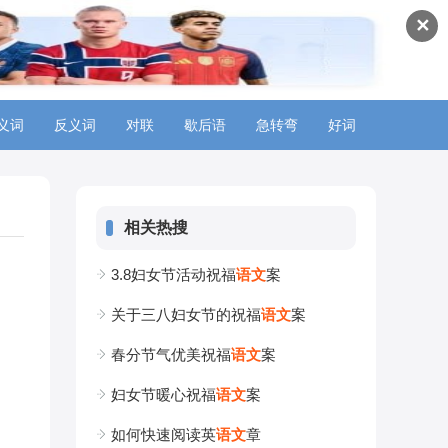
✕
义词
反义词
对联
歇后语
急转弯
好词
相关热搜
3.8妇女节活动祝福
语
文
案
关于三八妇女节的祝福
语
文
案
春分节气优美祝福
语
文
案
妇女节暖心祝福
语
文
案
如何快速阅读英
语
文
章