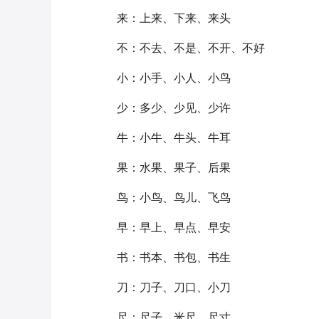
来：上来、下来、来头
不：不去、不是、不开、不好
小：小手、小人、小鸟
少：多少、少见、少许
牛：小牛、牛头、牛耳
果：水果、果子、后果
鸟：小鸟、鸟儿、飞鸟
早：早上、早点、早安
书：书本、书包、书生
刀：刀子、刀口、小刀
尺：尺子、米尺、尺寸