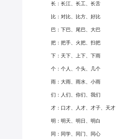
长：长江、长工、长舌
比：对比、比方、好比
巴：下巴、尾巴、大巴
把：把手、火把、扫把
下：天下、上下、下雨
个：个人、个头、几个
雨：大雨、雨水、小雨
们：人们、你们、我们
才：口才、人才、才子、天才
明：明天、明日、明白
同：同学、同门、同心