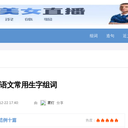
组词
造句
近
语文常用生字组词
12-22 17:40:36
由
雾灯
分享
范例十篇
热度：