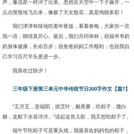
声，像流星一样冲了出来。忽然在天空中一下子爆开，一
点点慢慢地飞出来，像极了天女散花，真是绚丽多彩！
我们津津有味地吃着年夜饭，看着春晚，大家你一言
我一语，聊得真开心。最后，我们共同举杯，祝福爷爷奶
奶身体健康，长命百岁；祝爸爸妈妈工作顺利；也祝我自
己学习百尺竿头更进一步。
我喜欢过除夕！
三年级下册第三单元中华传统节日300字作文【篇7】
“五月五，是端阳，插艾叶，戴香囊，吃粽子，撒白
糖，龙船下水喜洋洋。”读起这首儿歌，我又想吃粽子了。
端午节吃粽子可是重头戏，我最喜欢妈妈包的粽子，