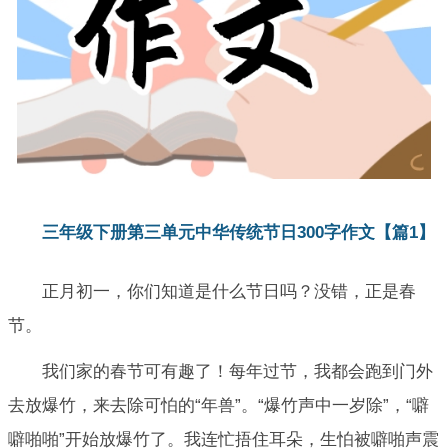
三年级下册第三单元中华传统节日300字作文【篇1】
正月初一，你们知道是什么节日吗？没错，正是春
节。
我们家的春节可有趣了！每年过节，我都会跑到门外
去放爆竹，来去除可怕的“年兽”。“爆竹声中一岁除”，“噼
噼啪啪”开始放爆竹了。我连忙捂住耳朵，生怕被噼啪声震