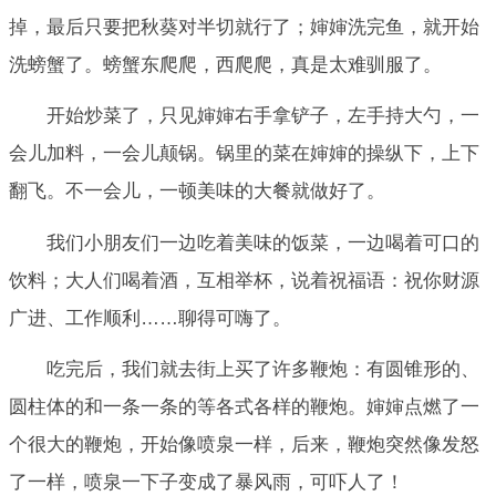
掉，最后只要把秋葵对半切就行了；婶婶洗完鱼，就开始
洗螃蟹了。螃蟹东爬爬，西爬爬，真是太难驯服了。
开始炒菜了，只见婶婶右手拿铲子，左手持大勺，一
会儿加料，一会儿颠锅。锅里的菜在婶婶的操纵下，上下
翻飞。不一会儿，一顿美味的大餐就做好了。
我们小朋友们一边吃着美味的饭菜，一边喝着可口的
饮料；大人们喝着酒，互相举杯，说着祝福语：祝你财源
广进、工作顺利……聊得可嗨了。
吃完后，我们就去街上买了许多鞭炮：有圆锥形的、
圆柱体的和一条一条的等各式各样的鞭炮。婶婶点燃了一
个很大的鞭炮，开始像喷泉一样，后来，鞭炮突然像发怒
了一样，喷泉一下子变成了暴风雨，可吓人了！