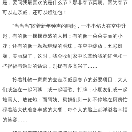
是，要问我最喜欢的是什么节？那非春节莫属。因为春节
可以走亲戚，还可以领红包！
“当当当”随着新年钟声的响起，一串串焰火在空中升
起，有的像一棵棵茂盛的大树；有的像一朵朵美丽的小
花；还有的像一颗颗璀璨的明珠，在空中绽放，五彩斑
斓，美丽极了，这时，我会收到家中长辈给我的红包和一
些祝福与勉励的话语，别提有多高兴了……
拎着礼物一家家的去走亲戚是春节的必要项目，大人
们或坐在一起闲聊，或一起唱歌、打牌；小朋友们或一起
堆雪人、放鞭炮；而阿姨、舅妈们则一刻不停地在厨房忙
碌着给大伙准备丰盛的大餐，每个人的脸上都洋溢着幸福
的笑容……