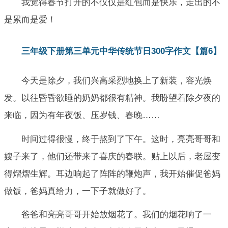
我觉得春节打开的不仅仅是红包而是快乐，走出的不
是累而是爱！
三年级下册第三单元中华传统节日300字作文【篇6】
今天是除夕，我们兴高采烈地换上了新装，容光焕
发。以往昏昏欲睡的奶奶都很有精神。我盼望着除夕夜的
来临，因为有年夜饭、压岁钱、春晚……
时间过得很慢，终于熬到了下午。这时，亮亮哥哥和
嫂子来了，他们还带来了喜庆的春联。贴上以后，老屋变
得熠熠生辉。耳边响起了阵阵的鞭炮声，我开始催促爸妈
做饭，爸妈真给力，一下子就做好了。
爸爸和亮亮哥哥开始放烟花了。我们的烟花响了一