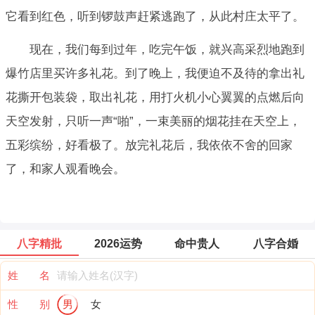
它看到红色，听到锣鼓声赶紧逃跑了，从此村庄太平了。
现在，我们每到过年，吃完午饭，就兴高采烈地跑到
爆竹店里买许多礼花。到了晚上，我便迫不及待的拿出礼
花撕开包装袋，取出礼花，用打火机小心翼翼的点燃后向
天空发射，只听一声“啪”，一束美丽的烟花挂在天空上，
五彩缤纷，好看极了。放完礼花后，我依依不舍的回家
了，和家人观看晚会。
八字精批
2026运势
命中贵人
八字合婚
姓 名
性 别
男
女