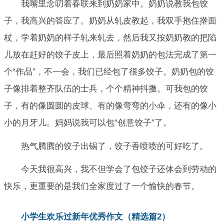
我嘴里念叨着春联来到奶奶家中。奶奶说教我包饺
子，我高兴的答应了。奶奶从轧皮教起，我双手抱住擀面
杖，学着奶奶的样子轧来轧去，然后我又按奶奶教的把陷
儿放在赶好的饺子皮上，最后照着奶奶的包法完成了第一
个“作品”，不一会，我们已经包了很多饺子。奶奶包的饺
子像排着整齐队伍的士兵，个个精神抖擞。可我包的饺
子，有的像圆圆的皮球、有的像弯弯的小伞，还有的像小
小的月牙儿。妈妈说我可以包“创意饺子”了。
热气腾腾的饺子出锅了，饺子香喷喷的可好吃了。
今天我很高兴，我不但学会了包饺子还体会到劳动的
快乐，更重要的是我们全家度过了一个愉快的春节。
小学生欢乐过新年优秀作文（精选篇2）