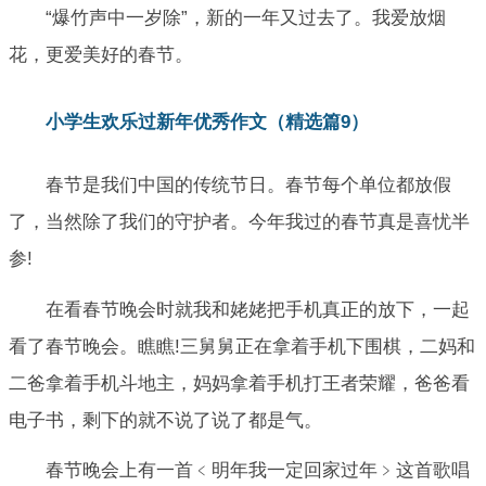
“爆竹声中一岁除”，新的一年又过去了。我爱放烟
花，更爱美好的春节。
小学生欢乐过新年优秀作文（精选篇9）
春节是我们中国的传统节日。春节每个单位都放假
了，当然除了我们的守护者。今年我过的春节真是喜忧半
参!
在看春节晚会时就我和姥姥把手机真正的放下，一起
看了春节晚会。瞧瞧!三舅舅正在拿着手机下围棋，二妈和
二爸拿着手机斗地主，妈妈拿着手机打王者荣耀，爸爸看
电子书，剩下的就不说了说了都是气。
春节晚会上有一首﹤明年我一定回家过年﹥这首歌唱