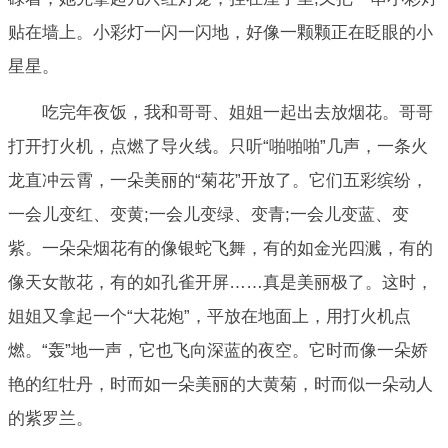
贴在墙上。小彩灯一闪一闪地，好像一颗颗正在眨眼的小
星星。
吃完年夜饭，我和哥哥、姐姐一起出去放烟花。哥哥
打开打火机，点燃了导火线。只听“啪啪啪”几声，一条火
龙直冲云霄，一朵美丽的“菊花”开放了。它们五彩缤纷，
一会儿变红、变黄;一会儿变绿、变青;一会儿变蓝、变
紫。一朵朵烟花有的像银蛇飞舞，有的如金光四溅，有的
像天女散花，有的如孔雀开屏……真是美丽极了。这时，
姐姐又拿起一个“大花炮”，平放在地面上，用打火机点
燃。“轰”地一声，它也飞向深蓝的夜空。它时而像一朵娇
艳的红牡丹，时而如一朵美丽的大黄菊，时而似一朵动人
的紫罗兰。