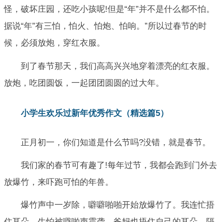
怪，破坏庄园，还吃小孩呢!但是“年”并不是什么都不怕。
据说“年”有三怕，怕火、怕炮、怕响。”所以过春节的时
候，必须放炮，穿红衣服。
到了春节那天，我们高高兴兴地穿着漂亮的红衣服。
放炮，吃团圆饭，一起团团圆圆的过大年。
小学生欢乐过新年优秀作文（精选篇5）
正月初一，你们知道是什么节吗?没错，就是春节。
我们家的春节可有趣了!每年过节，我都会跑到门外去
放爆竹，来吓跑可怕的年兽。
爆竹声中一岁除，噼噼啪啪开始放爆竹了。我连忙捂
住耳朵，生怕被噼啪声震聋，爸妈也捂住自己的耳朵，隔