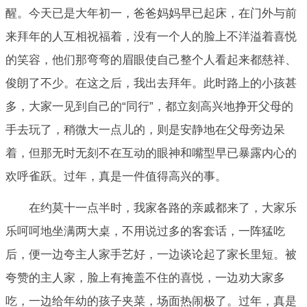
醒。今天已是大年初一，爸爸妈妈早已起床，在门外与前
来拜年的人互相祝福着，没有一个人的脸上不洋溢着喜悦
的笑容，他们那弯弯的眉眼使自己整个人看起来都慈祥、
俊朗了不少。在这之后，我出去拜年。此时路上的小孩甚
多，大家一见到自己的“同行”，都立刻高兴地挣开父母的
手去玩了，稍微大一点儿的，则是安静地在父母旁边呆
着，但那无时无刻不在互动的眼神和嘴型早已暴露内心的
欢呼雀跃。过年，真是一件值得高兴的事。
在约莫十一点半时，我家各路的亲戚都来了，大家乐
乐呵呵地坐满两大桌，不用说过多的客套话，一阵猛吃
后，便一边夸主人家手艺好，一边谈论起了家长里短。被
夸赞的主人家，脸上有掩盖不住的喜悦，一边劝大家多
吃，一边给年幼的孩子夹菜，场面热闹极了。过年，真是