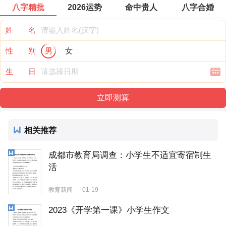
八字精批
2026运势
命中贵人
八字合婚
姓 名
性 别
男
女
生 日
相关推荐
成都市教育局调查：小学生不适宜寄宿制生
活
教育新闻
01-19
2023《开学第一课》小学生作文