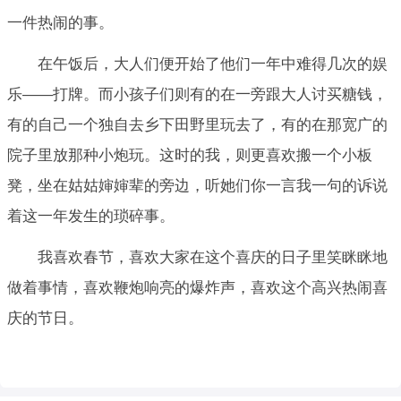
一件热闹的事。
在午饭后，大人们便开始了他们一年中难得几次的娱
乐——打牌。而小孩子们则有的在一旁跟大人讨买糖钱，
有的自己一个独自去乡下田野里玩去了，有的在那宽广的
院子里放那种小炮玩。这时的我，则更喜欢搬一个小板
凳，坐在姑姑婶婶辈的旁边，听她们你一言我一句的诉说
着这一年发生的琐碎事。
我喜欢春节，喜欢大家在这个喜庆的日子里笑眯眯地
做着事情，喜欢鞭炮响亮的爆炸声，喜欢这个高兴热闹喜
庆的节日。