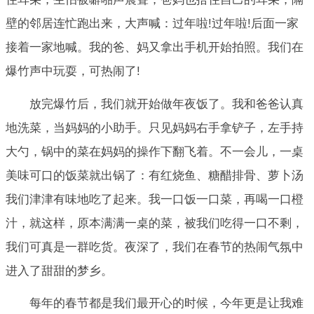
壁的邻居连忙跑出来，大声喊：过年啦!过年啦!后面一家
接着一家地喊。我的爸、妈又拿出手机开始拍照。我们在
爆竹声中玩耍，可热闹了!
放完爆竹后，我们就开始做年夜饭了。我和爸爸认真
地洗菜，当妈妈的小助手。只见妈妈右手拿铲子，左手持
大勺，锅中的菜在妈妈的操作下翻飞着。不一会儿，一桌
美味可口的饭菜就出锅了：有红烧鱼、糖醋排骨、萝卜汤
我们津津有味地吃了起来。我一口饭一口菜，再喝一口橙
汁，就这样，原本满满一桌的菜，被我们吃得一口不剩，
我们可真是一群吃货。夜深了，我们在春节的热闹气氛中
进入了甜甜的梦乡。
每年的春节都是我们最开心的时候，今年更是让我难