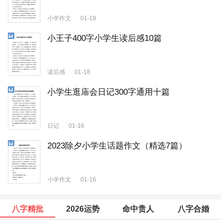
小学作文
01-18
小王子400字小学生读后感10篇
读后感
01-18
小学生逛庙会日记300字通用十篇
日记
01-16
2023除夕小学生话题作文（精选7篇）
小学作文
01-16
八字精批
2026运势
命中贵人
八字合婚