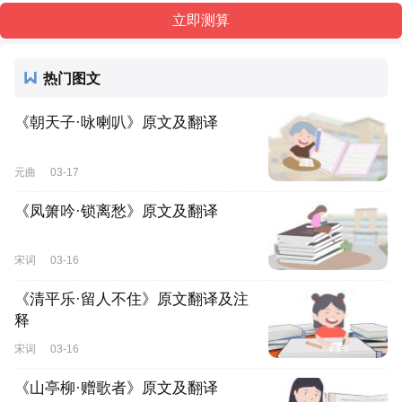
热门图文
《朝天子·咏喇叭》原文及翻译
元曲
03-17
《凤箫吟·锁离愁》原文及翻译
宋词
03-16
《清平乐·留人不住》原文翻译及注
释
宋词
03-16
《山亭柳·赠歌者》原文及翻译