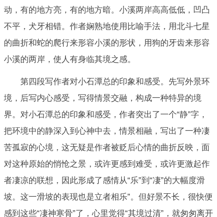
动，有的地方亮，有的地方暗。小溪两岸高高低低，凹凸
不平，犬牙相错。作者娴熟地使用比喻手法，用北斗七星
的曲折和蛇的爬行来形容小溪的形状，用狗的牙齿来形容
小溪的两岸，使人有身临其境之感。
第四段写作者对小石潭总的印象和感受。先写外景环
境，后写内心感受，写得情景交融，构成一种特异的境
界。对小石潭总的印象和感受，作者突出了一个“静”字，
把环境中的静深入到心神中去，情景相融，写出了一种凄
苦孤寂的心境，这无疑是作者被贬后心情的曲折反映，面
对这种原始的悄怆之景，或许更感到难受，或许更激起作
者凄凉的联想，因此形成了感情从“乐”到“凄”的大幅度滑
坡。这一滑坡的表现也是立者相乐”。但好景不长，很快便
感到这些“凄神寒骨”了，心里觉得“其境过清”，就匆匆离开