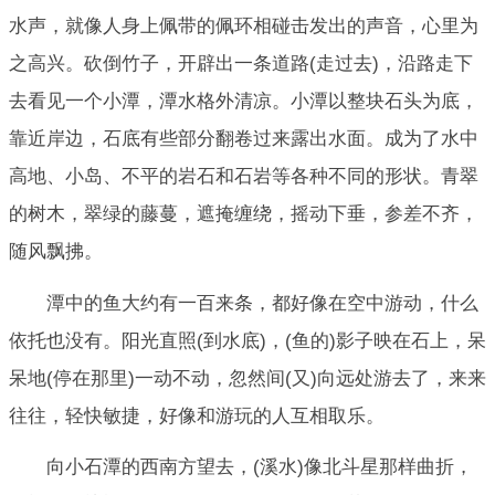
水声，就像人身上佩带的佩环相碰击发出的声音，心里为
之高兴。砍倒竹子，开辟出一条道路(走过去)，沿路走下
去看见一个小潭，潭水格外清凉。小潭以整块石头为底，
靠近岸边，石底有些部分翻卷过来露出水面。成为了水中
高地、小岛、不平的岩石和石岩等各种不同的形状。青翠
的树木，翠绿的藤蔓，遮掩缠绕，摇动下垂，参差不齐，
随风飘拂。
潭中的鱼大约有一百来条，都好像在空中游动，什么
依托也没有。阳光直照(到水底)，(鱼的)影子映在石上，呆
呆地(停在那里)一动不动，忽然间(又)向远处游去了，来来
往往，轻快敏捷，好像和游玩的人互相取乐。
向小石潭的西南方望去，(溪水)像北斗星那样曲折，