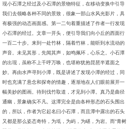
现小石潭之经过及小石潭的景物特征，在移动变换中引导
我们去领略各种不同的景致，很象一部山水风光影片，具
有极强的动态画面感。第一二句着重描述了作者一行发现
小石潭的经过。文章一开头，便引导我们向小丘的西面行
一百二十步。来到一处竹林，隔着竹林，能听到水流动的
声音。未见其形，先闻其声，如鸣佩环，心乐之。小石潭
的出现，虽称不上千呼万唤，也堪称犹抱琵琶半遮面之
妙。再由水声寻到小潭，既是讲述了发现小潭的经过，同
时也充满了悬念和探奇的情趣，逐渐地在人们眼前展开一
幅美妙的图画。待到伐竹取道，才见到小潭。真乃是曲径
通幽，景象确实不凡。这潭完全是由各种形态的石头围出
的，所以，作者为它起名曰小石潭，而且潭中露出的石头
又都是那么姿态奇特，为坻，为屿，为嵁，为岩。而“青树