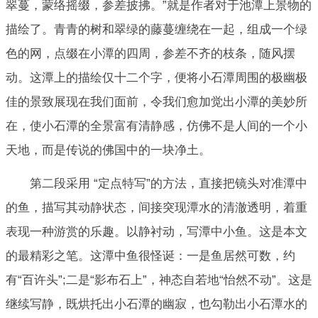
翠蔓，蒙络摇缀，参差披拂。”就是作者对于池潭上景物的
描绘了。青青的树和翠绿的藤蔓缠绕在一起，组成一个绿
色的网，点缀在小潭的四周，参差不齐的枝条，随风摆
动。这潭上的描绘仅十二个字，便将小石潭周围的极幽极
佳的景致展现在我们面前，令我们愈加觉出小潭的美妙所
在，使小石潭的全景富有清静感，仿佛不是人间的一个小
天地，而是传说的佛国中的一块净土。
第二段采用 “定点特写”的方法，直接把镜头对准潭中
的鱼，描写其动静状态，间接突现潭水的清澈透明，着重
表现一种游赏的乐趣。以静衬动，写潭中小鱼。这是本文
的最精彩之笔。这潭中鱼很怪诞：一是鱼居然可数，约
有“百许头”;二是“影布石上”，神态自若地“怡然不动”。这是
继续写静，既烘托出小石潭的幽寂，也勾勒出小石潭水的