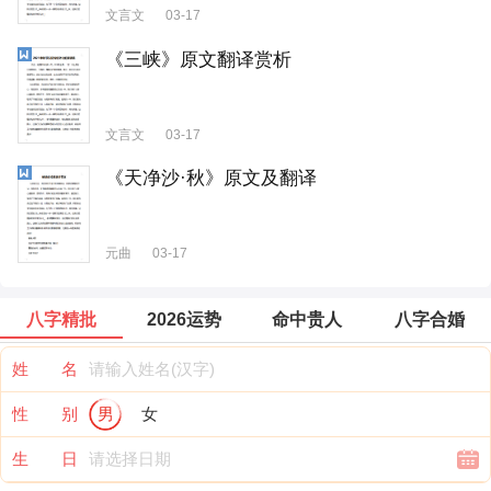
文言文
03-17
《三峡》原文翻译赏析
文言文
03-17
《天净沙·秋》原文及翻译
元曲
03-17
八字精批
2026运势
命中贵人
八字合婚
姓 名
性 别
男
女
生 日