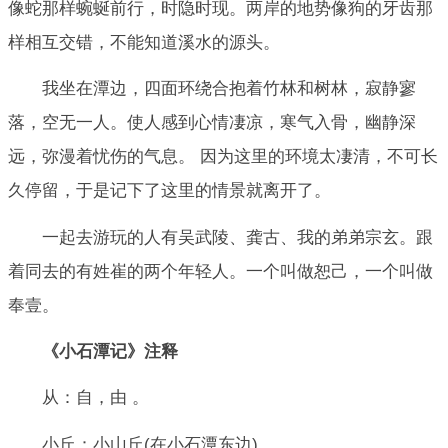
像蛇那样蜿蜒前行，时隐时现。两岸的地势像狗的牙齿那
样相互交错，不能知道溪水的源头。
我坐在潭边，四面环绕合抱着竹林和树林，寂静寥
落，空无一人。使人感到心情凄凉，寒气入骨，幽静深
远，弥漫着忧伤的气息。 因为这里的环境太凄清，不可长
久停留，于是记下了这里的情景就离开了。
一起去游玩的人有吴武陵、龚古、我的弟弟宗玄。跟
着同去的有姓崔的两个年轻人。一个叫做恕己，一个叫做
奉壹。
《小石潭记》注释
从：自，由 。
小丘：小山丘(在小石潭东边)。