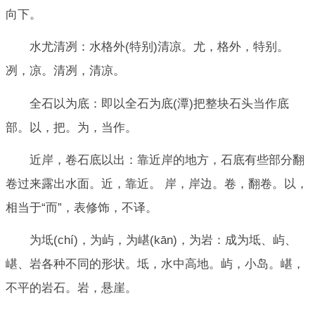
向下。
水尤清冽：水格外(特别)清凉。尤，格外，特别。
冽，凉。清冽，清凉。
全石以为底：即以全石为底(潭)把整块石头当作底
部。以，把。为，当作。
近岸，卷石底以出：靠近岸的地方，石底有些部分翻
卷过来露出水面。近，靠近。 岸，岸边。卷，翻卷。以，
相当于“而”，表修饰，不译。
为坻(chí)，为屿，为嵁(kān)，为岩：成为坻、屿、
嵁、岩各种不同的形状。坻，水中高地。屿，小岛。嵁，
不平的岩石。岩，悬崖。