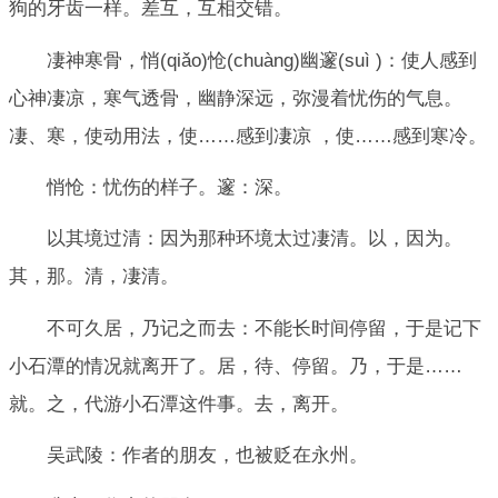
狗的牙齿一样。差互，互相交错。
凄神寒骨，悄(qiǎo)怆(chuàng)幽邃(suì )：使人感到
心神凄凉，寒气透骨，幽静深远，弥漫着忧伤的气息。
凄、寒，使动用法，使……感到凄凉 ，使……感到寒冷。
悄怆：忧伤的样子。邃：深。
以其境过清：因为那种环境太过凄清。以，因为。
其，那。清，凄清。
不可久居，乃记之而去：不能长时间停留，于是记下
小石潭的情况就离开了。居，待、停留。乃，于是……
就。之，代游小石潭这件事。去，离开。
吴武陵：作者的朋友，也被贬在永州。