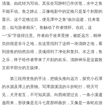
清澈。由此转为写动。其实在写静时已作伏笔，水中之鱼
不能不动。鱼之静止，正像电影中的定格只是某个刹那的
显示。这个定格过后，便见潭中之鱼“俶尔远逝，往来翕
忽，似与游者相乐”。鱼触动了作者情怀。在此，这
一“乐”字值得注意。作者由于改革受挫，被贬远方，精神
负担很是非斗之地，在这里找到了这样一块清静之地，看
到游鱼的怡然自得，灵魂得到了净化和复归。水之清，鱼
之乐，终于给作者带来了片刻的欢乐。清静神乐是这篇散
文前半部分的主旋律。
第三段用变焦的手法，把镜头推向远方，探究小石潭
的水源及潭上的景物。写潭源溪流的斗折蛇行，明灭可
见，犬牙差互，不可知其源。向西南望过去，一条小溪逶
迤而来，形状像是北斗七星那样曲折，又像是一条蛇在游