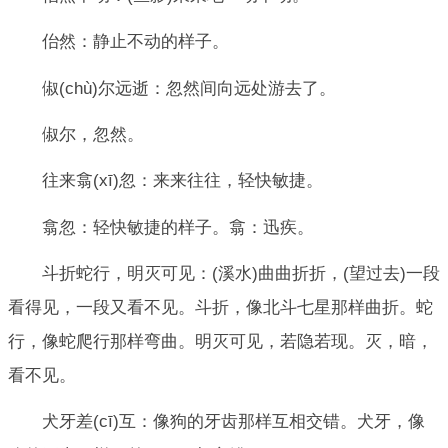
佁然：静止不动的样子。
俶(chù)尔远逝：忽然间向远处游去了。
俶尔，忽然。
往来翕(xī)忽：来来往往，轻快敏捷。
翕忽：轻快敏捷的样子。翕：迅疾。
斗折蛇行，明灭可见：(溪水)曲曲折折，(望过去)一段
看得见，一段又看不见。斗折，像北斗七星那样曲折。蛇
行，像蛇爬行那样弯曲。明灭可见，若隐若现。灭，暗，
看不见。
犬牙差(cī)互：像狗的牙齿那样互相交错。犬牙，像