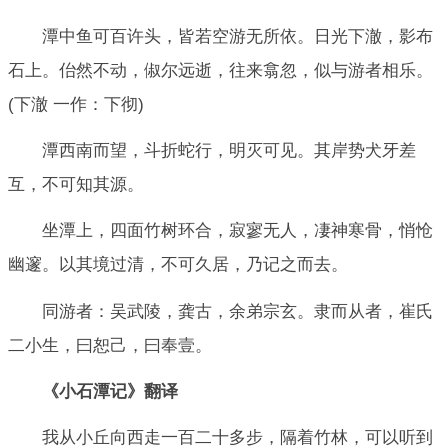
潭中鱼可百许头，皆若空游无所依。日光下澈，影布
石上。佁然不动，俶尔远逝，往来翕忽，似与游者相乐。
(下澈 一作：下彻)
潭西南而望，斗折蛇行，明灭可见。其岸势犬牙差
互，不可知其源。
坐潭上，四面竹树环合，寂寥无人，凄神寒骨，悄怆
幽邃。以其境过清，不可久居，乃记之而去。
同游者：吴武陵，龚古，余弟宗玄。隶而从者，崔氏
二小生，曰恕己，曰奉壹。
《小石潭记》翻译
我从小丘向西走一百二十多步，隔着竹林，可以听到