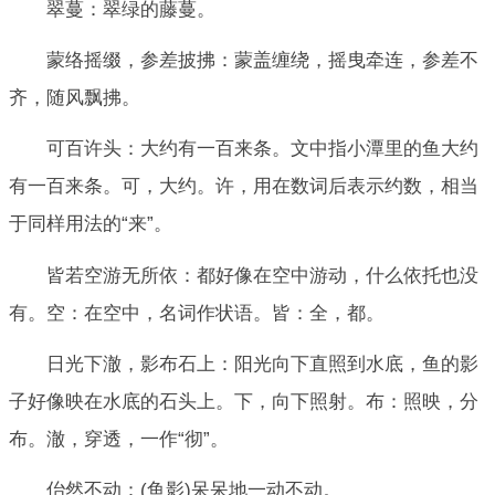
翠蔓：翠绿的藤蔓。
蒙络摇缀，参差披拂：蒙盖缠绕，摇曳牵连，参差不
齐，随风飘拂。
可百许头：大约有一百来条。文中指小潭里的鱼大约
有一百来条。可，大约。许，用在数词后表示约数，相当
于同样用法的“来”。
皆若空游无所依：都好像在空中游动，什么依托也没
有。空：在空中，名词作状语。皆：全，都。
日光下澈，影布石上：阳光向下直照到水底，鱼的影
子好像映在水底的石头上。下，向下照射。布：照映，分
布。澈，穿透，一作“彻”。
佁然不动：(鱼影)呆呆地一动不动。