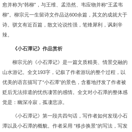
愈并称为“韩柳”，与王维、孟浩然、韦应物并称“王孟韦
柳”。柳宗元一生留诗文作品达600余篇，其文的成就大于
诗。骈文有近百篇，散文论说性强，笔锋犀利，讽刺辛
辣。
《小石潭记》作品赏析
柳宗元的《小石潭记》是一篇文质精美、情景交融的
山水游记。全文193字，记叙了作者游玩的整个过程，以
优美的语言描写了“小石潭”的景色，含蓄地抒发了作者被
贬后无法排遣的忧伤凄苦的感情。全文对小石潭的整体感
觉是：幽深冷寂，孤凄悲凉。
《小石潭记》第一段共四句话，写作者如何发现小石
潭以及小石潭的概貌。作者采用 “移步换景”的写法，写发