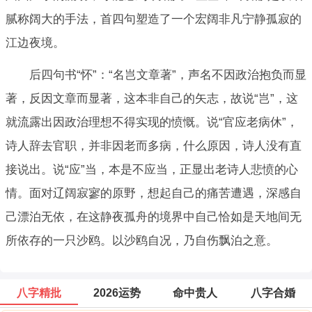
腻称阔大的手法，首四句塑造了一个宏阔非凡宁静孤寂的
江边夜境。
后四句书“怀”：“名岂文章著”，声名不因政治抱负而显
著，反因文章而显著，这本非自己的矢志，故说“岂”，这
就流露出因政治理想不得实现的愤慨。说“官应老病休”，
诗人辞去官职，并非因老而多病，什么原因，诗人没有直
接说出。说“应”当，本是不应当，正显出老诗人悲愤的心
情。面对辽阔寂寥的原野，想起自己的痛苦遭遇，深感自
己漂泊无依，在这静夜孤舟的境界中自己恰如是天地间无
所依存的一只沙鸥。以沙鸥自况，乃自伤飘泊之意。
八字精批
2026运势
命中贵人
八字合婚