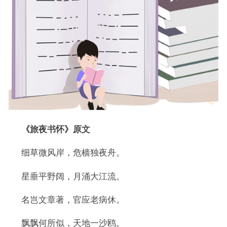
《旅夜书怀》原文
细草微风岸，危樯独夜舟。
星垂平野阔，月涌大江流。
名岂文章著，官应老病休。
飘飘何所似，天地一沙鸥。