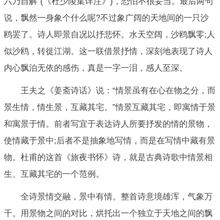
六乃自解”(《杜少陵集详注》)，恐怕不很妥当。最后两句
说，飘然一身象个什么呢?不过象广阔的天地间的一只沙
鸥罢了。诗人即景自况以抒悲怀。水天空阔，沙鸥飘零;人
似沙鸥，转徙江湖。这一联借景抒情，深刻地表现了诗人
内心飘泊无依的感伤，真是一字一泪，感人至深。
王夫之《姜斋诗话》说：“情景虽有在心在物之分，而
景生情，情生景，互藏其宅。”情景互藏其宅，即寓情于景
和寓景于情。前者写宜于表达诗人所要抒发的情的景物，
使情藏于景中;后者不是抽象地写情，而是在写情中藏有景
物。杜甫的这首《旅夜书怀》诗，就是古典诗歌中情景相
生、互藏其宅的一个范例。
全诗景情交融，景中有情。整首诗意境雄浑，气象万
千。用景物之间的对比，烘托出一个独立于天地之间的飘