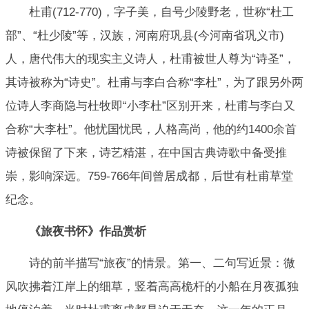
杜甫(712-770)，字子美，自号少陵野老，世称“杜工
部”、“杜少陵”等，汉族，河南府巩县(今河南省巩义市)
人，唐代伟大的现实主义诗人，杜甫被世人尊为“诗圣”，
其诗被称为“诗史”。杜甫与李白合称“李杜”，为了跟另外两
位诗人李商隐与杜牧即“小李杜”区别开来，杜甫与李白又
合称“大李杜”。他忧国忧民，人格高尚，他的约1400余首
诗被保留了下来，诗艺精湛，在中国古典诗歌中备受推
崇，影响深远。759-766年间曾居成都，后世有杜甫草堂
纪念。
《旅夜书怀》作品赏析
诗的前半描写“旅夜”的情景。第一、二句写近景：微
风吹拂着江岸上的细草，竖着高高桅杆的小船在月夜孤独