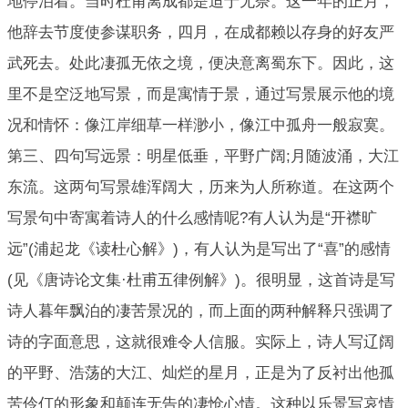
地停泊着。当时杜甫离成都是迫于无奈。这一年的正月，
他辞去节度使参谋职务，四月，在成都赖以存身的好友严
武死去。处此凄孤无依之境，便决意离蜀东下。因此，这
里不是空泛地写景，而是寓情于景，通过写景展示他的境
况和情怀：像江岸细草一样渺小，像江中孤舟一般寂寞。
第三、四句写远景：明星低垂，平野广阔;月随波涌，大江
东流。这两句写景雄浑阔大，历来为人所称道。在这两个
写景句中寄寓着诗人的什么感情呢?有人认为是“开襟旷
远”(浦起龙《读杜心解》)，有人认为是写出了“喜”的感情
(见《唐诗论文集·杜甫五律例解》)。很明显，这首诗是写
诗人暮年飘泊的凄苦景况的，而上面的两种解释只强调了
诗的字面意思，这就很难令人信服。实际上，诗人写辽阔
的平野、浩荡的大江、灿烂的星月，正是为了反衬出他孤
苦伶仃的形象和颠连无告的凄怆心情。这种以乐景写哀情