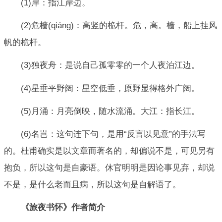
(1)岸：指江岸边。
(2)危樯(qiáng)：高竖的桅杆。危，高。樯，船上挂风
帆的桅杆。
(3)独夜舟：是说自己孤零零的一个人夜泊江边。
(4)星垂平野阔：星空低垂，原野显得格外广阔。
(5)月涌：月亮倒映，随水流涌。大江：指长江。
(6)名岂：这句连下句，是用“反言以见意”的手法写
的。杜甫确实是以文章而著名的，却偏说不是，可见另有
抱负，所以这句是自豪语。休官明明是因论事见弃，却说
不是，是什么老而且病，所以这句是自解语了。
《旅夜书怀》作者简介