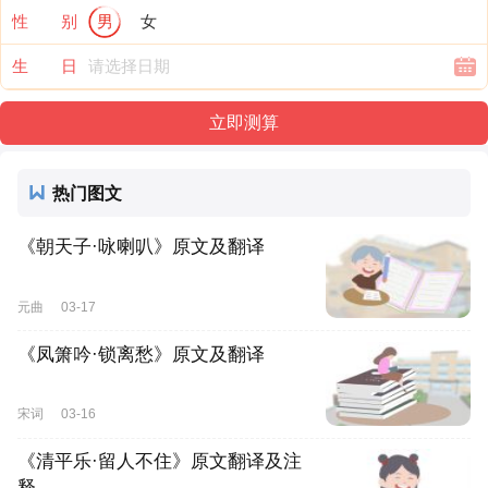
性 别
男
女
生 日
热门图文
《朝天子·咏喇叭》原文及翻译
元曲
03-17
《凤箫吟·锁离愁》原文及翻译
宋词
03-16
《清平乐·留人不住》原文翻译及注
释