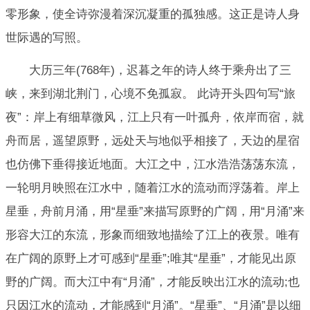
零形象，使全诗弥漫着深沉凝重的孤独感。这正是诗人身
世际遇的写照。
大历三年(768年)，迟暮之年的诗人终于乘舟出了三
峡，来到湖北荆门，心境不免孤寂。 此诗开头四句写“旅
夜”：岸上有细草微风，江上只有一叶孤舟，依岸而宿，就
舟而居，遥望原野，远处天与地似乎相接了，天边的星宿
也仿佛下垂得接近地面。大江之中，江水浩浩荡荡东流，
一轮明月映照在江水中，随着江水的流动而浮荡着。岸上
星垂，舟前月涌，用“星垂”来描写原野的广阔，用“月涌”来
形容大江的东流，形象而细致地描绘了江上的夜景。唯有
在广阔的原野上才可感到“星垂”;唯其“星垂”，才能见出原
野的广阔。而大江中有“月涌”，才能反映出江水的流动;也
只因江水的流动，才能感到“月涌”。“星垂”、“月涌”是以细