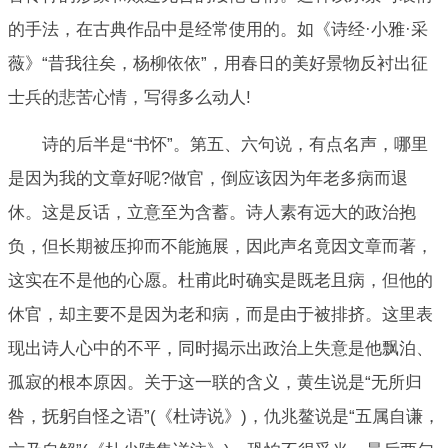
的手法，在古典作品中是经常使用的。如《诗经·小雅·采
薇》“昔我往矣，杨柳依依”，用春日的美好景物反衬出征
士兵的悲苦心情，写得多么动人!
诗的后半是“书怀”。第五、六句说，有点名声，哪里
是因为我的文章好呢?做官，倒应该因为年老多病而退
休。这是反话，立意至为含蓄。诗人素有远大的政治抱
负，但长期被压抑而不能施展，因此声名竟因文章而著，
这实在不是他的心愿。杜甫此时确实是既老且病，但他的
休官，却主要不是因为老和病，而是由于被排挤。这里表
现出诗人心中的不平，同时揭示出政治上失意是他飘泊、
孤寂的根本原因。关于这一联的含义，黄生说是“无所归
咎，抚躬自怪之语”(《杜诗说》)，仇兆鳌说是“五属自谦，