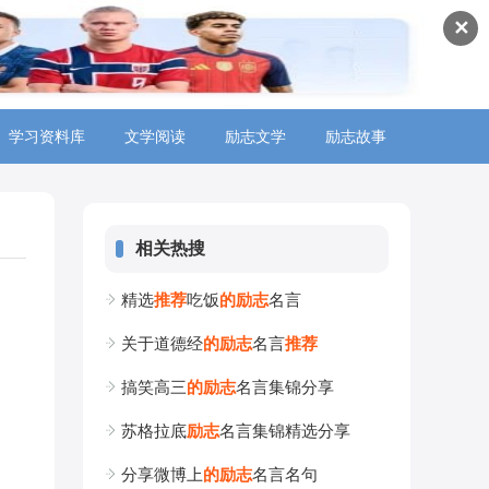
✕
学习资料库
>
文学阅读
>
励志文学
>
励志故事
>
相关热搜
精选
推
荐
吃饭
的
励
志
名言
关于道德经
的
励
志
名言
推
荐
搞笑高三
的
励
志
名言集锦分享
苏格拉底
励
志
名言集锦精选分享
分享微博上
的
励
志
名言名句