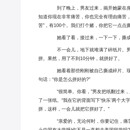
到了晚上，男友过来，揭开她蒙在身上
知道你现在非常痛苦，你也完全有理由痛苦，
苦”，有100个。我们打个赌，你把它一点点
她看了看，接过来，一下一下，撕成
不一会儿，地下就堆满了碎纸片。男
拼。果然，用了不到10分钟，就拼好了。
她看着那些刚刚被自己撕成碎片、现在
句话：“你是怎么拼好的?”
“很简单。你看，”男友把纸翻过来，只
了一张纸。“我在它的背面写下‘快乐’两个大
拼，这样，一会儿就把它拼好了。”
“亲爱的，无论何时，你要记住，痛苦
止中国有大学呀!你不是一直想去美国留学吗