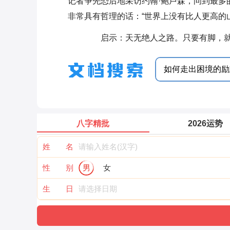
记者争先恐后地采访约翰·鲍卢森，问到最多
非常具有哲理的话：“世界上没有比人更高的
启示：天无绝人之路。只要有脚，就会
八字精批
2026运势
姓 名
性 别
男
女
生 日