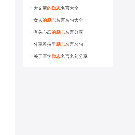
大文豪
的
励
志
名言大全
女人
的
励
志
名言名句大全
有关心态
的
励
志
名言分享
分享希拉里
励
志
名言名句
关于医学
励
志
名言名句分享