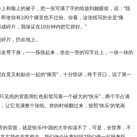
和脸上的被子，把一张写满了字的纸放到她眼前，说：“我
即使你有100个痛苦也不过份。你看，这张纸写的全是“痛
撕成碎片，我保证在10分钟内把它拼好。”
碎片，扔在地上。
友弯下身，一一拣拣起来，坐在一旁的写字台上，一块一块的
竟又粘贴在一起的“痛苦”，十分惊讶，终于开口，说了第一
见纸的背面用红色彩笔写着一个硕大的“快乐”，两个字占满
字，让它充满整个张纸。拼的时候翻过来，按照‘快乐’的笔画
的背面，就是快乐!中国的大学你读不了，可是，全世界，不
?其实我也非常想去。我们做个比赛好吗?我们俩一起报考托