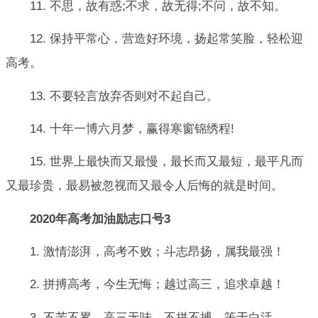
11. 不思，故有惑;不求，故无得;不问，故不知。
12. 保持平常心，营造好环境，扬起常笑脸，轻松迎
高考。
13. 不要轻言放弃否则对不起自己。
14. 十年一博六月梦，赢得寒窗锦绣程!
15. 世界上最快而又最慢，最长而又最短，最平凡而
又最珍贵，最易被忽视而又最令人后悔的就是时间。
2020年高考加油励志口号3
1. 激情澎湃，高考不败；斗志昂扬，属我最强！
2. 拼搏高考，今生无悔；越过高三，追求卓越！
3. 不苦不累，高三无味，不拼不搏，等于白活。