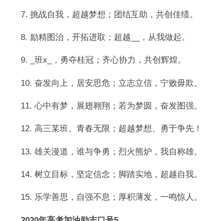
7. 挑战自我，超越梦想；团结互助，共创佳绩。
8. 励精图治，开拓进取；超越__，从我做起。
9. _班x_，勇夺桂冠；齐心协力，共创辉煌。
10. 奋发向上，居安思危；立志立信，宁败毋欺。
11. 心中有梦，展翅翱翔；若为梦圆，奋发图强。
12. 高三某班、青春无限；超越梦想、勇于争先！
13. 雄关漫道，谁与争勇；烈火熊炉，我自称雄。
14. 树立目标，坚定信念；脚踏实地，超越自我。
15. 乐学善思，自强不息；厚积薄发，一鸣惊人。
2020年高考加油励志口号5