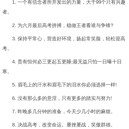
1. 一个有信念者所开发出的力量，大于99个只有兴趣
者。
2. 为六月最后高考拼搏，稳做王者看谁与争锋?
3. 保持平常心，营造好环境，扬起常笑脸，轻松迎高
考。
4. 贵有恒何必三更起五更睡;最无益只怕一日曝十日
寒。
5. 眉毛上的汗水和眉毛下的泪水你必须选择一样!
6. 没有那么多的意淫，只有更多的踏实与努力!
7. 昨晚多几分钟的准备，今天少几小时的麻烦。
8. 决战高考，改变命运。屡挫屡战，笑傲群雄。