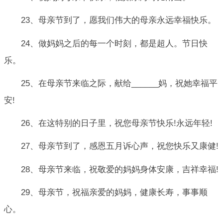
23、母亲节到了，愿我们伟大的母亲永远幸福快乐。
24、做妈妈之后的每一个时刻，都是超人。节日快
乐。
25、在母亲节来临之际，献给______妈，祝她幸福平
安!
26、在这特别的日子里，祝您母亲节快乐!永远年轻!
27、母亲节到了，感恩五月诉心声，祝您快乐又康健!
28、母亲节来临，祝敬爱的妈妈身体安康，吉祥幸福!
29、母亲节，祝福亲爱的妈妈，健康长寿，事事顺
心。