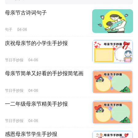
母亲节古诗词句子
句子
04-06
庆祝母亲节的小学生手抄报
节日手抄报
04-06
母亲节简单又好看的手抄报简笔画
节日手抄报
04-06
一二年级母亲节精美手抄报
节日手抄报
04-06
感恩母亲节学生手抄报