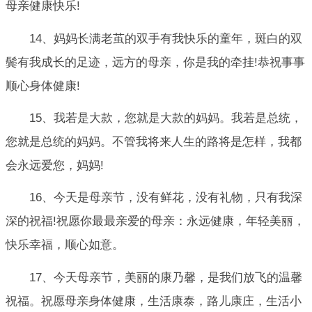
母亲健康快乐!
14、妈妈长满老茧的双手有我快乐的童年，斑白的双
鬓有我成长的足迹，远方的母亲，你是我的牵挂!恭祝事事
顺心身体健康!
15、我若是大款，您就是大款的妈妈。我若是总统，
您就是总统的妈妈。不管我将来人生的路将是怎样，我都
会永远爱您，妈妈!
16、今天是母亲节，没有鲜花，没有礼物，只有我深
深的祝福!祝愿你最最亲爱的母亲：永远健康，年轻美丽，
快乐幸福，顺心如意。
17、今天母亲节，美丽的康乃馨，是我们放飞的温馨
祝福。祝愿母亲身体健康，生活康泰，路儿康庄，生活小