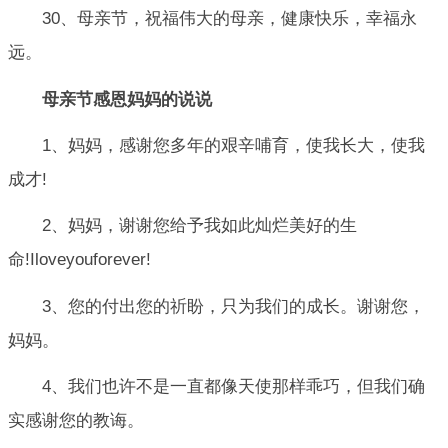
30、母亲节，祝福伟大的母亲，健康快乐，幸福永
远。
母亲节感恩妈妈的说说
1、妈妈，感谢您多年的艰辛哺育，使我长大，使我
成才!
2、妈妈，谢谢您给予我如此灿烂美好的生
命!Iloveyouforever!
3、您的付出您的祈盼，只为我们的成长。谢谢您，
妈妈。
4、我们也许不是一直都像天使那样乖巧，但我们确
实感谢您的教诲。