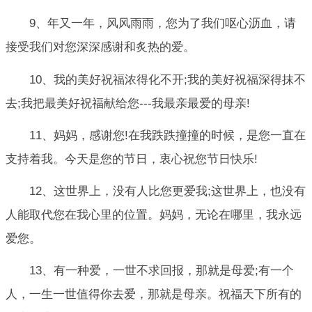
9、年又一年，风风雨雨，您为了我们呕心沥血，请
接受我们对您深深感谢和炙热的爱。
10、我的美好祝福浓得化不开;我的美好祝福深得抹不
去;我把最美好祝福献给您---我最亲最爱的母亲!
11、妈妈，感谢您!在我跌跌撞撞的时候，是您一直在
支持着我。今天是您的节日，衷心祝您节日快乐!
12、这世界上，没有人比您更爱我;这世界上，也没有
人能取代您在我心里的位置。妈妈，无论在哪里，我永远
爱您。
13、有一种爱，一世不求回报，那就是母爱;有一个
人，一生一世值得你去爱，那就是母亲。祝福天下所有的