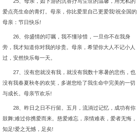
25、母亲，如下游的沉香抒写尘世的温馨，用无私的
爱点亮生命的青灯。母亲，你比爱里自己更爱我!祝全国的
母亲：节日快乐!
26、你盛情的叮嘱，我不懂珍惜，一旦你不在我身
旁，我才知道你对我的珍贵。母亲，希望你大人不记小人
过，安然快乐每一天。
27、没有您就没有我，就没有我数十寒暑的悲伤，也
没有我春夏秋冬的欢笑，多谢您给了我生命中完美的一切
与成长。母亲节欢乐!
28、昨日之日不行留。五月，流淌过记忆，成功有你
鼓舞;难过你携爱而来。慈爱难忘，亲情难表，爱者无悔，
知足!爱之无憾，足矣!