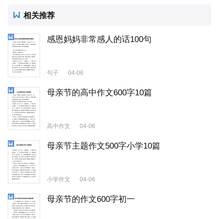
相关推荐
感恩妈妈非常感人的话100句
句子
04-06
母亲节的高中作文600字10篇
高中作文
04-06
母亲节主题作文500字小学10篇
小学作文
04-06
母亲节的作文600字初一