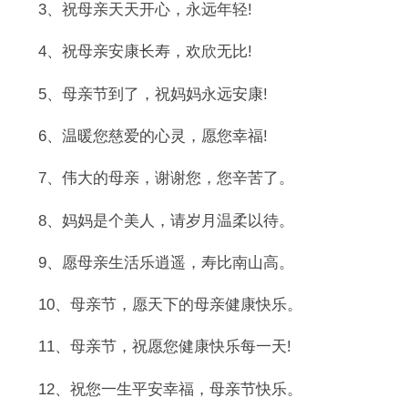
3、祝母亲天天开心，永远年轻!
4、祝母亲安康长寿，欢欣无比!
5、母亲节到了，祝妈妈永远安康!
6、温暖您慈爱的心灵，愿您幸福!
7、伟大的母亲，谢谢您，您辛苦了。
8、妈妈是个美人，请岁月温柔以待。
9、愿母亲生活乐逍遥，寿比南山高。
10、母亲节，愿天下的母亲健康快乐。
11、母亲节，祝愿您健康快乐每一天!
12、祝您一生平安幸福，母亲节快乐。