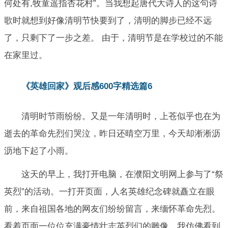
何处有,牧童遥指杏花村”。当我想起唐代大诗人的这句诗
歌时就想到好像清明节快要到了，清明的脚步已经不远
了，只剩下了一步之差。 由于，清明节是在学校过的不能
在家里过。
《英雄回家》观后感600字精选篇6
清明时节雨纷纷。又是一年清明时，上苍似乎也在为
逝去的革命先烈们哭泣，昨日还晴空万里，今天却淅淅沥
沥地下起了小雨。
这天的早上，我打开电脑，在濮阳文明网上参与了“祭
英烈”的活动。一打开页面，人名英雄纪念碑就矗立在眼
前，来自祖国各地的网友们纷纷留言，来缅怀革命先烈。
看着页面一位位充满豪情壮志英烈们的雕像，我仿佛看到