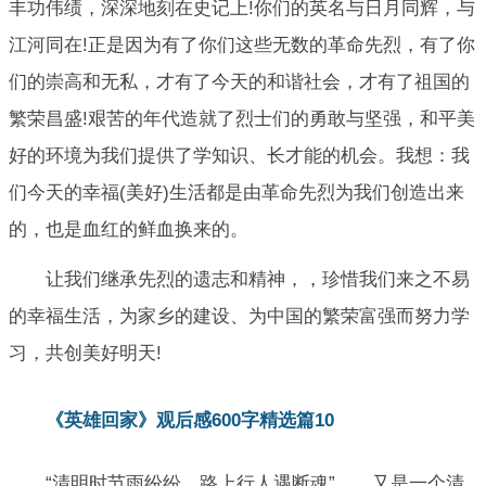
丰功伟绩，深深地刻在史记上!你们的英名与日月同辉，与
江河同在!正是因为有了你们这些无数的革命先烈，有了你
们的崇高和无私，才有了今天的和谐社会，才有了祖国的
繁荣昌盛!艰苦的年代造就了烈士们的勇敢与坚强，和平美
好的环境为我们提供了学知识、长才能的机会。我想：我
们今天的幸福(美好)生活都是由革命先烈为我们创造出来
的，也是血红的鲜血换来的。
让我们继承先烈的遗志和精神，，珍惜我们来之不易
的幸福生活，为家乡的建设、为中国的繁荣富强而努力学
习，共创美好明天!
《英雄回家》观后感600字精选篇10
“清明时节雨纷纷，路上行人遇断魂”……又是一个清