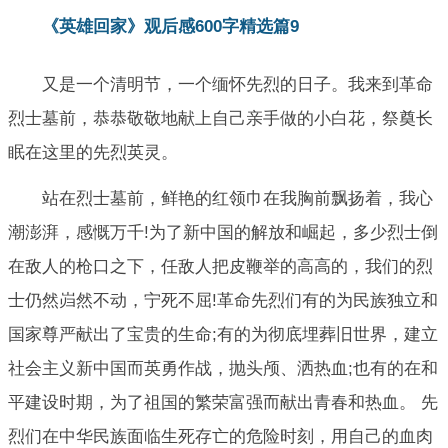
《英雄回家》观后感600字精选篇9
又是一个清明节，一个缅怀先烈的日子。我来到革命
烈士墓前，恭恭敬敬地献上自己亲手做的小白花，祭奠长
眠在这里的先烈英灵。
站在烈士墓前，鲜艳的红领巾在我胸前飘扬着，我心
潮澎湃，感慨万千!为了新中国的解放和崛起，多少烈士倒
在敌人的枪口之下，任敌人把皮鞭举的高高的，我们的烈
士仍然岿然不动，宁死不屈!革命先烈们有的为民族独立和
国家尊严献出了宝贵的生命;有的为彻底埋葬旧世界，建立
社会主义新中国而英勇作战，抛头颅、洒热血;也有的在和
平建设时期，为了祖国的繁荣富强而献出青春和热血。 先
烈们在中华民族面临生死存亡的危险时刻，用自己的血肉