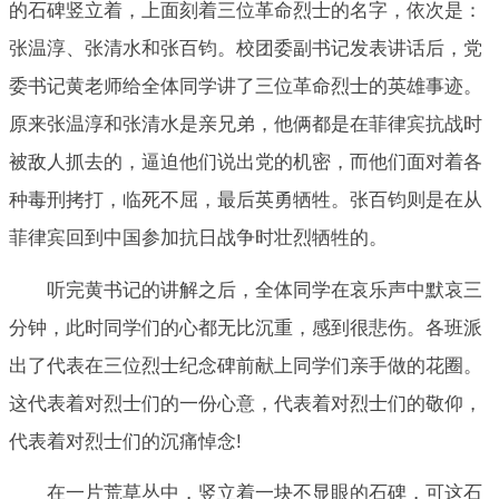
的石碑竖立着，上面刻着三位革命烈士的名字，依次是：
张温淳、张清水和张百钧。校团委副书记发表讲话后，党
委书记黄老师给全体同学讲了三位革命烈士的英雄事迹。
原来张温淳和张清水是亲兄弟，他俩都是在菲律宾抗战时
被敌人抓去的，逼迫他们说出党的机密，而他们面对着各
种毒刑拷打，临死不屈，最后英勇牺牲。张百钧则是在从
菲律宾回到中国参加抗日战争时壮烈牺牲的。
听完黄书记的讲解之后，全体同学在哀乐声中默哀三
分钟，此时同学们的心都无比沉重，感到很悲伤。各班派
出了代表在三位烈士纪念碑前献上同学们亲手做的花圈。
这代表着对烈士们的一份心意，代表着对烈士们的敬仰，
代表着对烈士们的沉痛悼念!
在一片荒草丛中，竖立着一块不显眼的石碑，可这石