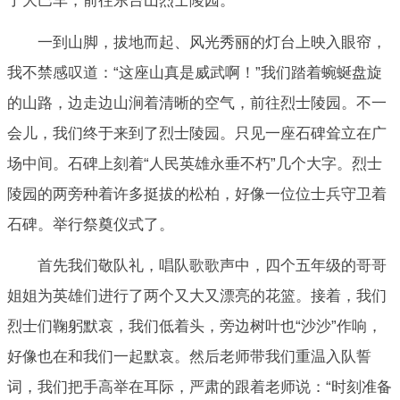
了大巴车，前往东台山烈士陵园。
一到山脚，拔地而起、风光秀丽的灯台上映入眼帘，
我不禁感叹道：“这座山真是威武啊！”我们踏着蜿蜒盘旋
的山路，边走边山涧着清晰的空气，前往烈士陵园。不一
会儿，我们终于来到了烈士陵园。只见一座石碑耸立在广
场中间。石碑上刻着“人民英雄永垂不朽”几个大字。烈士
陵园的两旁种着许多挺拔的松柏，好像一位位士兵守卫着
石碑。举行祭奠仪式了。
首先我们敬队礼，唱队歌歌声中，四个五年级的哥哥
姐姐为英雄们进行了两个又大又漂亮的花篮。接着，我们
烈士们鞠躬默哀，我们低着头，旁边树叶也“沙沙”作响，
好像也在和我们一起默哀。然后老师带我们重温入队誓
词，我们把手高举在耳际，严肃的跟着老师说：“时刻准备