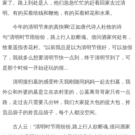
家了。路上到处是人，他们急急忙忙的赶着回家去过清
明。有的买着纸钱和鞭炮，有的买着鲜花和水果。
今年的清明节来的真快啊!正如唐代诗人杜牧的诗
句“清明时节雨纷纷，路上行人欲断魂。借问酒家何处有，
牧童遥指杏花村。”以前我总是以为清明节很好，可以放假
了，我就多么想要清明节快一点到，终于清明节到了，可
是那个时候一开始还玩的很...
清明接扫墓的感受昨天我刚随同妈妈一起去扫墓，我
外公和外婆的墓是立在农村里的，公墓离哥哥家只有一点
路，走过去只需要几分钟，我们大家提大包的提大包，拎
贡品袋子的拎贡品袋子，每个人都没空闲。
古人云：“清明时节雨纷纷,路上行人欲断魂,借问酒家