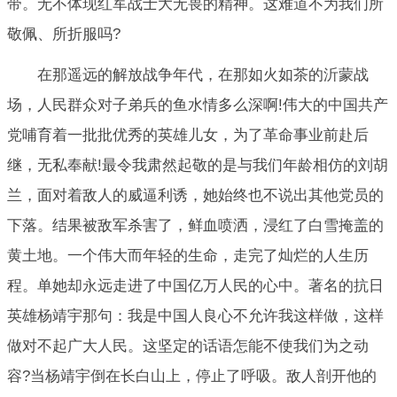
带。无不体现红军战士大无畏的精神。这难道不为我们所
敬佩、所折服吗?
在那遥远的解放战争年代，在那如火如茶的沂蒙战
场，人民群众对子弟兵的鱼水情多么深啊!伟大的中国共产
党哺育着一批批优秀的英雄儿女，为了革命事业前赴后
继，无私奉献!最令我肃然起敬的是与我们年龄相仿的刘胡
兰，面对着敌人的威逼利诱，她始终也不说出其他党员的
下落。结果被敌军杀害了，鲜血喷洒，浸红了白雪掩盖的
黄土地。一个伟大而年轻的生命，走完了灿烂的人生历
程。单她却永远走进了中国亿万人民的心中。著名的抗日
英雄杨靖宇那句：我是中国人良心不允许我这样做，这样
做对不起广大人民。这坚定的话语怎能不使我们为之动
容?当杨靖宇倒在长白山上，停止了呼吸。敌人剖开他的