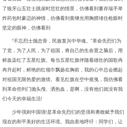
了狼牙山五壮士跳崖时悲壮的情景，仿佛看到董存瑞手举
炸药包时豪迈的神情，仿佛看到黄继光用胸膛堵住枪眼时
坚定的眼神，仿佛看到
“不忘烈士抛忠骨，民族复兴中华魂。”革命先烈们为
了党，为了人民，为了祖国，将自己的生命置之脑后，用
鲜血染红了五星红旗。每当五星红旗伴随着雄壮的国歌冉
冉升起时，鲜艳的红领巾飘扬在胸前，我的心中总会燃起
对祖国无限热爱的激情。看见红旗在空中摇曳，我仿佛看
到革命些列门抛头颅、洒热血，是啊，没有他们就没有我
们今天的幸福生活!
少年强则中国强!是革命先烈们的坚强和勇敢赋予我们
现在的和平美好的生活环境。我由衷地呼吁：同学们，让