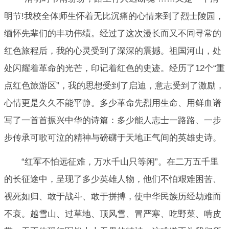
明节!我校全体师生怀着无比沉痛的心情来到了烈士陵园，
缅怀先辈们的丰功伟绩。经过了这次漫长而又不同寻常的
红色旅程后，我的心灵受到了深深的震撼。祖国河山，处
处闪耀着革命的光芒，印记着红色的史迹。经历了12个“重
点红色旅游区”，我的思想受到了启迪，意志受到了激励，
心情更是久久不能平静。多少革命先烈用生命、用鲜血谱
写了一首首振兴中华的诗篇：多少能人志士一路路、一步
步传承可歌可泣的精神与磅礴于天地正气间的英雄史诗。
“红军不怕远征难，万水千山只等闲”。在二万五千里
的长征途中，呈现了多少英雄人物，他们不怕艰难困苦、
视死如归、敢于战斗、敢于拼搏，使中华民族历经劫难而
不衰。越雪山、过草地、顶风雪、冒严寒、吃野菜、啃皮