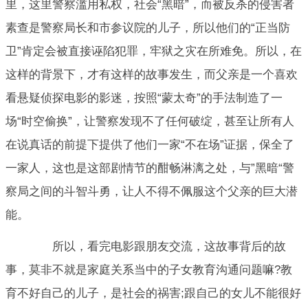
里，这里警察滥用私权，社会“黑暗”，而被反杀的侵害者
素查是警察局长和市参议院的儿子，所以他们的“正当防
卫”肯定会被直接诬陷犯罪，牢狱之灾在所难免。所以，在
这样的背景下，才有这样的故事发生，而父亲是一个喜欢
看悬疑侦探电影的影迷，按照“蒙太奇”的手法制造了一
场“时空偷换”，让警察发现不了任何破绽，甚至让所有人
在说真话的前提下提供了他们一家“不在场”证据，保全了
一家人，这也是这部剧情节的酣畅淋漓之处，与”黑暗“警
察局之间的斗智斗勇，让人不得不佩服这个父亲的巨大潜
能。
所以，看完电影跟朋友交流，这故事背后的故
事，莫非不就是家庭关系当中的子女教育沟通问题嘛?教
育不好自己的儿子，是社会的祸害;跟自己的女儿不能很好