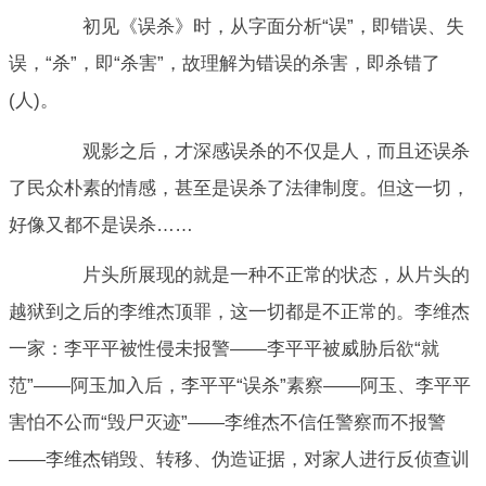
初见《误杀》时，从字面分析“误”，即错误、失
误，“杀”，即“杀害”，故理解为错误的杀害，即杀错了
(人)。
观影之后，才深感误杀的不仅是人，而且还误杀
了民众朴素的情感，甚至是误杀了法律制度。但这一切，
好像又都不是误杀……
片头所展现的就是一种不正常的状态，从片头的
越狱到之后的李维杰顶罪，这一切都是不正常的。李维杰
一家：李平平被性侵未报警——李平平被威胁后欲“就
范”——阿玉加入后，李平平“误杀”素察——阿玉、李平平
害怕不公而“毁尸灭迹”——李维杰不信任警察而不报警
——李维杰销毁、转移、伪造证据，对家人进行反侦查训