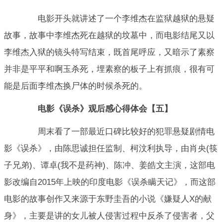
电影开头就讲述了一个李维杰在监狱越狱的悬疑
故事，故事中李维杰死在越狱的坟墓中，而电影结尾又以
李维杰入狱的镜头特写结束，既首尾呼应，又暗示了素察
并非是平平和啊玉杀死，埋素察的板子上有抓痕，很有可
能是后面李维杰换尸体的时候杀死的。
电影《误杀》观后感心得体会【五】
周末看了一部最近口碑比较好的犯罪悬疑剧情电
影《误杀》，由陈思诚担任监制、柯汶利执导，由肖央(筷
子兄弟)、谭卓(我不是药神)、陈冲、姜皓文主演，这部电
影改编自2015年上映的印度电影《误杀瞒天记》，而这部
电影的故事创作又来源于东野圭吾的小说《嫌疑人X的献
身》，主要是讲的女儿被人侵害过程中反杀了侵害者，父