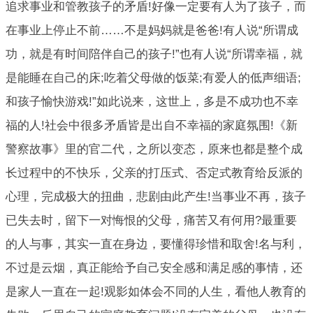
追求事业和管教孩子的矛盾!好像一定要有人为了孩子，而
在事业上停止不前……不是妈妈就是爸爸!有人说“所谓成
功，就是有时间陪伴自己的孩子!”也有人说“所谓幸福，就
是能睡在自己的床;吃着父母做的饭菜;有爱人的低声细语;
和孩子愉快游戏!”如此说来，这世上，多是不成功也不幸
福的人!社会中很多矛盾皆是出自不幸福的家庭氛围!《新
警察故事》里的官二代，之所以变态，原来也都是整个成
长过程中的不快乐，父亲的打压式、否定式教育给反派的
心理，完成极大的扭曲，悲剧由此产生!当事业不再，孩子
已失去时，留下一对悔恨的父母，痛苦又有何用?最重要
的人与事，其实一直在身边，要懂得珍惜和取舍!名与利，
不过是云烟，真正能给予自己安全感和满足感的事情，还
是家人一直在一起!观影如体会不同的人生，看他人教育的