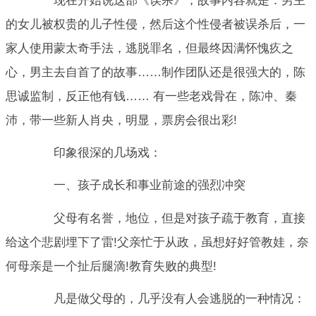
现在开始说这部《误杀》，故事内容就是：男主
的女儿被权贵的儿子性侵，然后这个性侵者被误杀后，一
家人使用蒙太奇手法，逃脱罪名，但最终因满怀愧疚之
心，男主去自首了的故事……制作团队还是很强大的，陈
思诚监制，反正他有钱…… 有一些老戏骨在，陈冲、秦
沛，带一些新人肖央，明显，票房会很出彩!
印象很深的几场戏：
一、孩子成长和事业前途的强烈冲突
父母有名誉，地位，但是对孩子疏于教育，直接
给这个悲剧埋下了雷!父亲忙于从政，虽想好好管教娃，奈
何母亲是一个扯后腿滴!教育失败的典型!
凡是做父母的，几乎没有人会逃脱的一种情况：