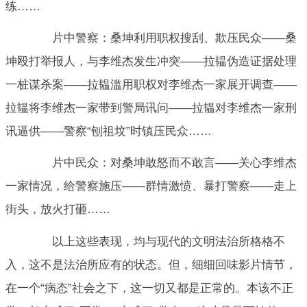
练……
片中警察：桑坤利用职权搜刮、欺压民众——桑
坤殴打举报人，与李维杰发生冲突——拉韫伪造证据处理
一桩谋杀案——拉韫滥用职权对李维杰一家展开调查——
拉韫将李维杰一家带到警局讯问——拉韫对李维杰一家刑
讯逼供——警察“刨祖坟”时镇压民众……
片中民众：对桑坤敢怒而不敢言——关心李维杰
一家情况，给警察施压——群情激愤、暴打警察——走上
街头，放火打砸……
以上这些表现，均与现代的文明法治所格格不
入，这不是法治所应有的状态。但，细细回味影片情节，
在一个“病态”社会之下，这一切又都是正常的。本该不正