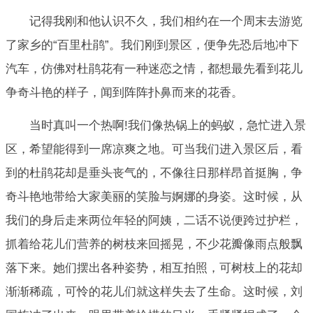
记得我刚和他认识不久，我们相约在一个周末去游览
了家乡的“百里杜鹃”。我们刚到景区，便争先恐后地冲下
汽车，仿佛对杜鹃花有一种迷恋之情，都想最先看到花儿
争奇斗艳的样子，闻到阵阵扑鼻而来的花香。
当时真叫一个热啊!我们像热锅上的蚂蚁，急忙进入景
区，希望能得到一席凉爽之地。可当我们进入景区后，看
到的杜鹃花却是垂头丧气的，不像往日那样昂首挺胸，争
奇斗艳地带给大家美丽的笑脸与婀娜的身姿。这时候，从
我们的身后走来两位年轻的阿姨，二话不说便跨过护栏，
抓着给花儿们营养的树枝来回摇晃，不少花瓣像雨点般飘
落下来。她们摆出各种姿势，相互拍照，可树枝上的花却
渐渐稀疏，可怜的花儿们就这样失去了生命。这时候，刘