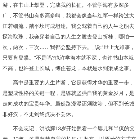
游，在书山上攀登，完成我的长征。不管学海有多深多
广，不管书山有多高多峭，我都会像当年红军一样跨过大
江若细流，踏平坎坷成坦途。我会驾着自己的人生之船去
探海取珠，我会穿着自己的人生之履去登山折桂，哪怕一
次，两次，三次……我都会坚持下去。_说:“世上无难事，
只要肯登攀。”不是吗?也许学海本就不深，也许书山本就
不高，也许登上长城，缚住苍龙，本就是水到渠成之事。
高中是重要的人生片断，它是获得才华的重要一步，
是塑成性格的关键一程，是练就坚强自我的黄金岁月，是
走向成功的宝贵年华。虽然路漫漫还须跋涉，但不到长城
非好汉，不走到终点决不罢休。
不会忘记，洪战辉13岁开始照看一个婴儿和半疯的父