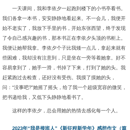
一天课间，我和李依夕一起跑到楼下的小书亭看书。
我们各拿一本书，安安静静地看起来。不一会儿，我便开
始不老实了，我放下手里的书，开始东张西望，终于发现
了令自己感兴趣的书，那本书正在李依夕头顶的书柜上。
我便让她帮我拿。李依夕个子比我矮一点儿，拿起来就有
些困难，我却没有注意到，只是坐在一旁等着她拿。好不
容易拿到了，她手一滑，书掉了下来，打到了她的头。我
赶紧跑过去检查，还好没有受伤。我摸了摸她的头，
问：“没事吧?”她摇了摇头，给了我一个超级宽容的微笑，
把书递给我，又低下头静静地看书了。
这样的李依夕，总会用她的热情去感化每一个人。
2023年“我是接班人”《新征程新学年》感想作文（篇