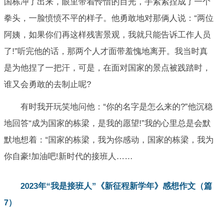
国栋冲了出来，眼里带着怜惜的目光，手紧紧捏成了一个
拳头，一脸愤愤不平的样子。他勇敢地对那俩人说：“两位
阿姨，如果你们再这样残害景观，我就只能告诉工作人员
了!”听完他的话，那两个人才面带羞愧地离开。我当时真
是为他捏了一把汗，可是，在面对国家的景点被践踏时，
谁又会勇敢的去制止呢?
有时我开玩笑地问他：“你的名字是怎么来的?”他沉稳
地回答“成为国家的栋梁，是我的愿望!”我的心里总是会默
默地想着：“国家的栋梁，我为你感动，国家的栋梁，我为
你自豪!加油吧!新时代的接班人……
2023年“我是接班人”《新征程新学年》感想作文（篇
7）