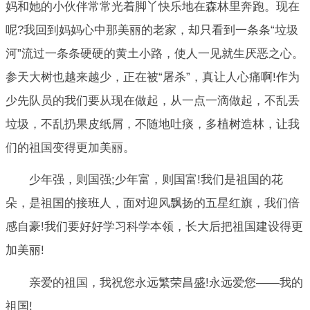
妈和她的小伙伴常常光着脚丫快乐地在森林里奔跑。现在
呢?我回到妈妈心中那美丽的老家，却只看到一条条“垃圾
河”流过一条条硬硬的黄土小路，使人一见就生厌恶之心。
参天大树也越来越少，正在被“屠杀”，真让人心痛啊!作为
少先队员的我们要从现在做起，从一点一滴做起，不乱丢
垃圾，不乱扔果皮纸屑，不随地吐痰，多植树造林，让我
们的祖国变得更加美丽。
少年强，则国强;少年富，则国富!我们是祖国的花
朵，是祖国的接班人，面对迎风飘扬的五星红旗，我们倍
感自豪!我们要好好学习科学本领，长大后把祖国建设得更
加美丽!
亲爱的祖国，我祝您永远繁荣昌盛!永远爱您——我的
祖国!