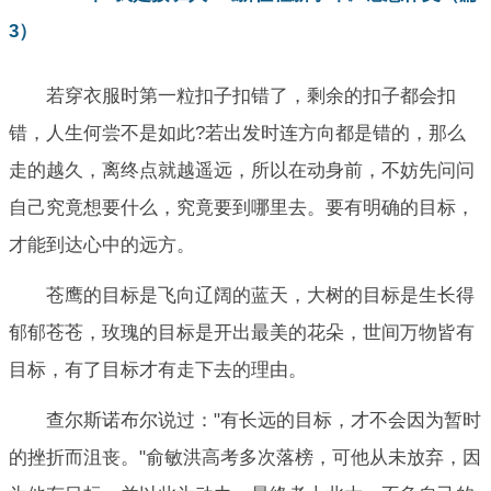
3）
若穿衣服时第一粒扣子扣错了，剩余的扣子都会扣
错，人生何尝不是如此?若出发时连方向都是错的，那么
走的越久，离终点就越遥远，所以在动身前，不妨先问问
自己究竟想要什么，究竟要到哪里去。要有明确的目标，
才能到达心中的远方。
苍鹰的目标是飞向辽阔的蓝天，大树的目标是生长得
郁郁苍苍，玫瑰的目标是开出最美的花朵，世间万物皆有
目标，有了目标才有走下去的理由。
查尔斯诺布尔说过："有长远的目标，才不会因为暂时
的挫折而沮丧。"俞敏洪高考多次落榜，可他从未放弃，因