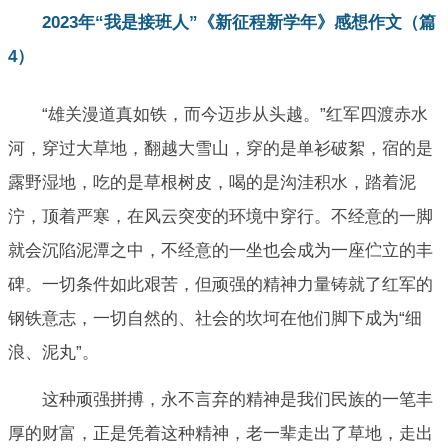
2023年“我是接班人”《新征程新学年》感想作文（篇
4）
“雄关漫道真如铁，而今迈步从头越。”红军四渡赤水
河，穿过大草地，翻越大雪山，穿的是单衫破絮，宿的是
露野湿地，吃的是草根树皮，喝的是沟洼积水，踏着泥
泞，顶着严寒，在风云突变的环境中穿行。不经意的一脚
就会沉陷泥潭之中，不经意的一坐也会成为一座伫立的丰
碑。一切条件如此艰苦，但顽强的精神力量铸就了红军的
钢铁意志，一切自然的、社会的坎坷在他们脚下成为“细
浪、泥丸”。
这种顽强拼搏，永不言弃的精神是我们民族的一笔丰
厚的财富，正是凭着这种精神，老一辈走出了草地，走出