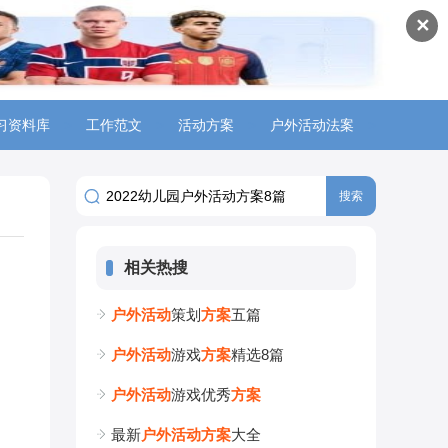
✕
习资料库
>
工作范文
>
活动方案
>
户外活动法案
>
相关热搜
户
外
活
动
策划
方
案
五篇
户
外
活
动
游戏
方
案
精选8篇
户
外
活
动
游戏优秀
方
案
最新
户
外
活
动
方
案
大全