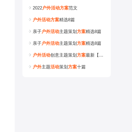
2022
户
外
活
动
方
案
范文
户
外
活
动
方
案
精选8篇
亲子
户
外
活
动
主题策划
方
案
精选8篇
亲子
户
外
活
动
主题策划
方
案
精选8篇
户
外
活
动
创意主题策划
方
案
最新【优秀十篇】
户
外
主题
活
动
策划
方
案
十篇