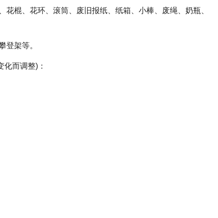
铃、花棍、花环、滚筒、废旧报纸、纸箱、小棒、废绳、奶瓶、
攀登架等。
变化而调整)：