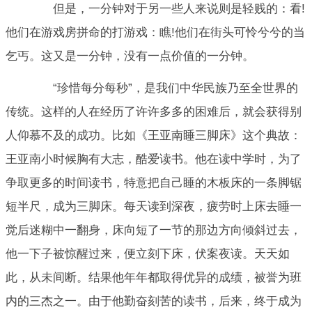
但是，一分钟对于另一些人来说则是轻贱的：看!
他们在游戏房拼命的打游戏：瞧!他们在街头可怜兮兮的当
乞丐。这又是一分钟，没有一点价值的一分钟。
“珍惜每分每秒”，是我们中华民族乃至全世界的
传统。这样的人在经历了许许多多的困难后，就会获得别
人仰慕不及的成功。比如《王亚南睡三脚床》这个典故：
王亚南小时候胸有大志，酷爱读书。他在读中学时，为了
争取更多的时间读书，特意把自己睡的木板床的一条脚锯
短半尺，成为三脚床。每天读到深夜，疲劳时上床去睡一
觉后迷糊中一翻身，床向短了一节的那边方向倾斜过去，
他一下子被惊醒过来，便立刻下床，伏案夜读。天天如
此，从未间断。结果他年年都取得优异的成绩，被誉为班
内的三杰之一。由于他勤奋刻苦的读书，后来，终于成为