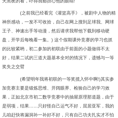
天黑夜的看，吓得我都担心他的眼睛!
(之前我已经看完《灌篮高手》，被剧中人物的精
神所感动，一发不可收拾，自己在网上搜到足球我、网球
王子、神速出手等动漫，然后请求我帮他下载到移动硬
盘，开学后每晚看一集。) 这个假期课外竞赛的学习也抓
的比较紧哟，初二参加的初联由于前面的小题做得不太
好，结果二试的三道大题基本全对的情况下，遗憾与一等
奖失之交臂
(希望明年我将初联的一等奖揽入怀中啊!)其实参
加竞赛主要是锻炼思维、开阔眼界、检验自己的学习效
果，正如北京市初二数学竞赛中的抽屉原理那道题，由于
是弱项，结果……只好怪自己运气不好，屈居亚军，我的
儿咱赶快将漏洞补一补好不好，只有自己功夫扎实才不怕