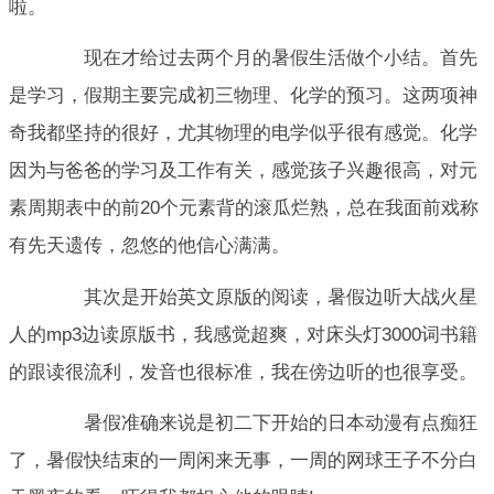
啦。
现在才给过去两个月的暑假生活做个小结。首先
是学习，假期主要完成初三物理、化学的预习。这两项神
奇我都坚持的很好，尤其物理的电学似乎很有感觉。化学
因为与爸爸的学习及工作有关，感觉孩子兴趣很高，对元
素周期表中的前20个元素背的滚瓜烂熟，总在我面前戏称
有先天遗传，忽悠的他信心满满。
其次是开始英文原版的阅读，暑假边听大战火星
人的mp3边读原版书，我感觉超爽，对床头灯3000词书籍
的跟读很流利，发音也很标准，我在傍边听的也很享受。
暑假准确来说是初二下开始的日本动漫有点痴狂
了，暑假快结束的一周闲来无事，一周的网球王子不分白