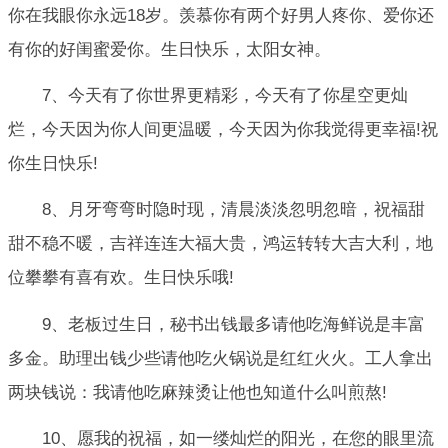
你在我眼你永远18岁。羡慕你有两个好男人疼你、爱你还
有你的好闺蜜爱你。生日快乐，太阳女神。
7、今天有了你世界更精彩，今天有了你星空更灿
烂，今天因为你人间更温暖，今天因为你我觉得更幸福!祝
你生日快乐!
8、月牙弯弯时隐时现，清晨淡淡忽明忽暗，祝福甜
甜不稳不暖，吉祥连连大福大贵，鸿运转转大吉大利，地
位攀攀有喜有欢。生日快乐哦!
9、老板过生日，秘书出钱最多请他吃海鲜说是丰富
多金。助理出钱少些请他吃火锅说是红红火火。工人拿出
两块钱说：我请他吃麻辣烫让他也知道什么叫煎熬!
10、愿我的祝福，如一缕灿烂的阳光，在您的眼里流