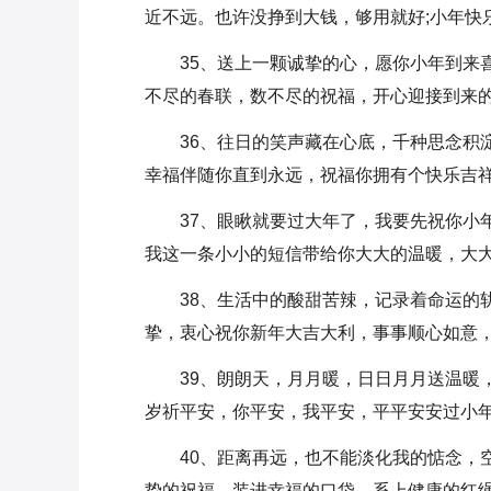
近不远。也许没挣到大钱，够用就好;小年快
35、送上一颗诚挚的心，愿你小年到来
不尽的春联，数不尽的祝福，开心迎接到来的
36、往日的笑声藏在心底，千种思念积
幸福伴随你直到永远，祝福你拥有个快乐吉
37、眼瞅就要过大年了，我要先祝你小
我这一条小小的短信带给你大大的温暖，大大
38、生活中的酸甜苦辣，记录着命运的
挚，衷心祝你新年大吉大利，事事顺心如意，
39、朗朗天，月月暖，日日月月送温暖
岁祈平安，你平安，我平安，平平安安过小年
40、距离再远，也不能淡化我的惦念，
挚的祝福，装进幸福的口袋，系上健康的红