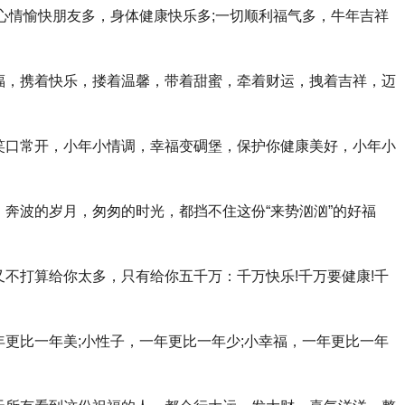
;心情愉快朋友多，身体健康快乐多;一切顺利福气多，牛年吉祥
福，携着快乐，搂着温馨，带着甜蜜，牵着财运，拽着吉祥，迈
笑口常开，小年小情调，幸福变碉堡，保护你健康美好，小年小
，奔波的岁月，匆匆的时光，都挡不住这份“来势汹汹”的好福
又不打算给你太多，只有给你五千万：千万快乐!千万要健康!千
年更比一年美;小性子，一年更比一年少;小幸福，一年更比一年