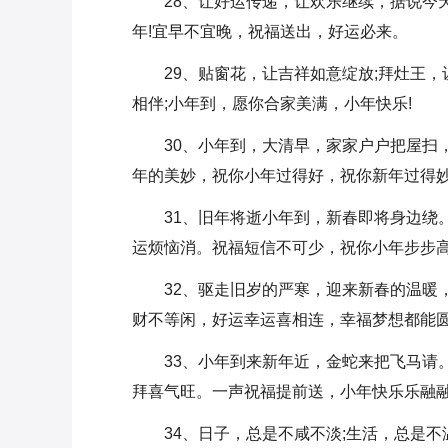
28、让好运传递，让欢乐继续，据说今
年!宜早不宜晚，祝福送出，好运必来。
29、贴窗花，让吉祥如意绽放;拜灶王
相伴;小年到，愿你合家美满，小年快乐!
30、小年到，大清早，家家户户把屋扫
年的美妙，祝你小年过得好，祝你新年过得妙
31、旧年将逝小年到，新春即将身边绕
运烦恼消。祝福短信不可少，祝你小年步步高
32、驱走旧岁的严寒，迎来新春的温暖
财不等闲，好运幸运喜相连，幸福梦想都能圆
33、小年到来新年近，金蛇来把飞马请
拜喜气旺。一声祝福提前送，小年快乐乐融
34、日子，总是不咸不淡;生活，总是不