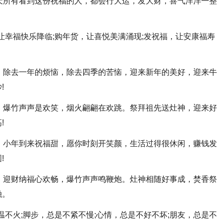
天所有看到这份祝福的人，都会行大运，发大财，喜气洋洋一整
，让幸福快乐降临;购年货，让喜悦美满涌现;发祝福，让安康福寿
，除去一年的烦恼，除去四季的苦恼，迎来新年的美好，迎来牛
!
。爆竹声声是欢笑，烟火翩翩在欢跳。祭拜祖先送灶神，迎来好
!
，小年到来祝福甜，愿你时刻开笑颜，生活过得很休闲，赚钱发
!
。迎财纳福心欢畅，爆竹声声鸣鞭炮。灶神相随好事成，焚香祭
融。
温不火;脚步，总是不紧不慢;心情，总是不好不坏;朋友，总是不