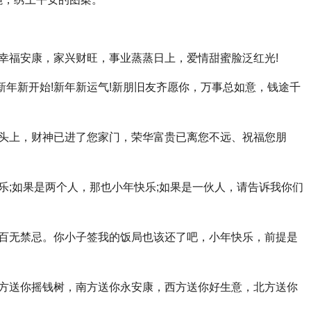
幸福安康，家兴财旺，事业蒸蒸日上，爱情甜蜜脸泛红光!
!新年新开始!新年新运气!新朋旧友齐愿你，万事总如意，钱途千
你头上，财神已进了您家门，荣华富贵已离您不远、祝福您朋
乐;如果是两个人，那也小年快乐;如果是一伙人，请告诉我你们
，百无禁忌。你小子签我的饭局也该还了吧，小年快乐，前提是
东方送你摇钱树，南方送你永安康，西方送你好生意，北方送你