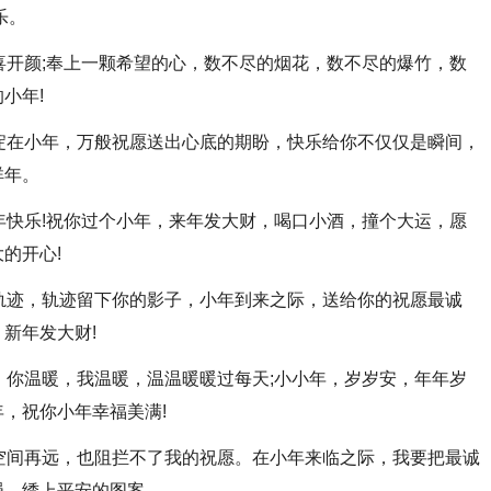
乐。
喜开颜;奉上一颗希望的心，数不尽的烟花，数不尽的爆竹，数
小年!
淀在小年，万般祝愿送出心底的期盼，快乐给你不仅仅是瞬间，
祥年。
年快乐!祝你过个小年，来年发大财，喝口小酒，撞个大运，愿
的开心!
轨迹，轨迹留下你的影子，小年到来之际，送给你的祝愿最诚
新年发大财!
，你温暖，我温暖，温温暖暖过每天;小小年，岁岁安，年年岁
，祝你小年幸福美满!
空间再远，也阻拦不了我的祝愿。在小年来临之际，我要把最诚
绳，绣上平安的图案。