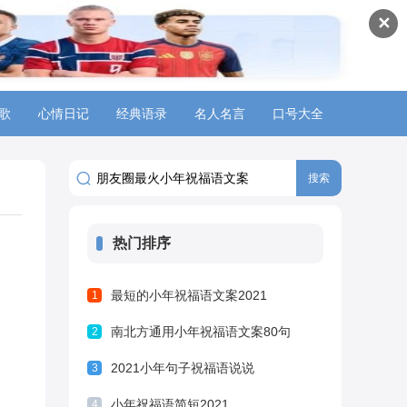
✕
歌
心情日记
经典语录
名人名言
口号大全
热门排序
最短的小年祝福语文案2021
1
南北方通用小年祝福语文案80句
2
2021小年句子祝福语说说
3
小年祝福语简短2021
4