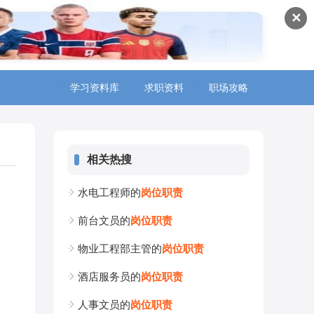
✕
学习资料库
>
求职资料
>
职场攻略
>
相关热搜
水电工程师的
岗
位
职
责
前台文员的
岗
位
职
责
物业工程部主管的
岗
位
职
责
酒店服务员的
岗
位
职
责
人事文员的
岗
位
职
责