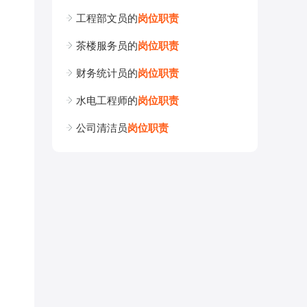
工程部文员的
岗
位
职
责
茶楼服务员的
岗
位
职
责
财务统计员的
岗
位
职
责
水电工程师的
岗
位
职
责
公司清洁员
岗
位
职
责