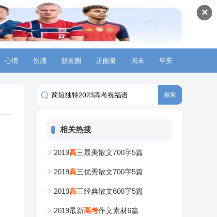
✕
心情
伤感
朋友圈
正能量
周末
早安
相关热搜
2019
高
三最美散文700字5篇
2019
高
三优秀散文700字5篇
2019
高
三经典散文600字5篇
2019最新
高
考
作文素材6篇