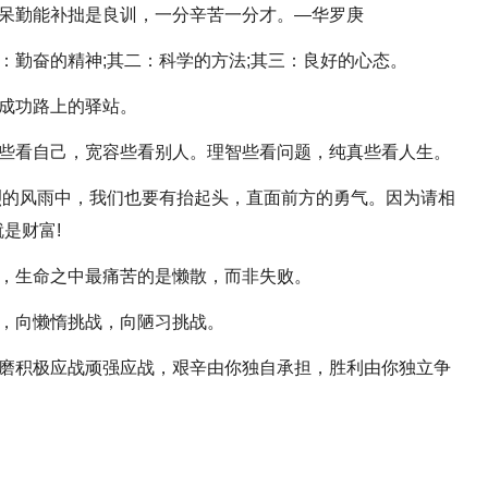
呆。呆勤能补拙是良训，一分辛苦一分才。—华罗庚
一：勤奋的精神;其二：科学的方法;其三：良好的心态。
是成功路上的驿站。
轻松些看自己，宽容些看别人。理智些看问题，纯真些看人生。
猛烈的风雨中，我们也要有抬起头，直面前方的勇气。因为请相
是财富!
成功，生命之中最痛苦的是懒散，而非失败。
战，向懒惰挑战，向陋习挑战。
索琢磨积极应战顽强应战，艰辛由你独自承担，胜利由你独立争