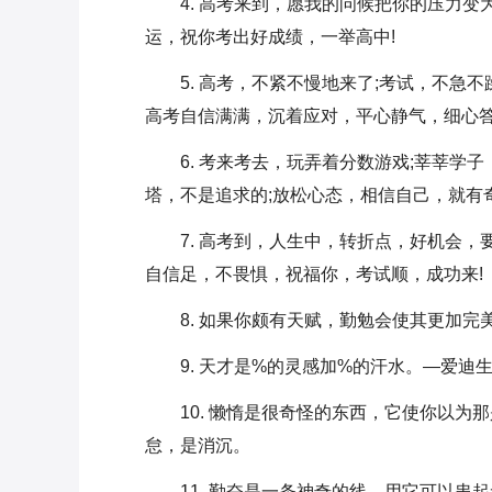
4. 高考来到，愿我的问候把你的压力变
运，祝你考出好成绩，一举高中!
5. 高考，不紧不慢地来了;考试，不急
高考自信满满，沉着应对，平心静气，细心答
6. 考来考去，玩弄着分数游戏;莘莘学
塔，不是追求的;放松心态，相信自己，就有奇
7. 高考到，人生中，转折点，好机会
自信足，不畏惧，祝福你，考试顺，成功来!
8. 如果你颇有天赋，勤勉会使其更加
9. 天才是%的灵感加%的汗水。—爱迪
10. 懒惰是很奇怪的东西，它使你以为
怠，是消沉。
11. 勤奋是一条神奇的线，用它可以串