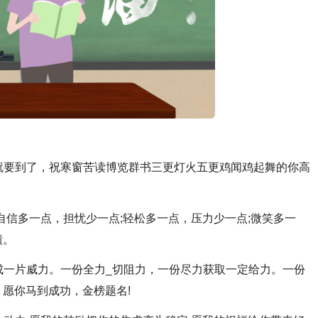
考就要到了，祝寒窗苦读博览群书三更灯火五更鸡闻鸡起舞的你高
;自信多一点，担忧少一点;轻松多一点，压力少一点;微笑多一
绩。
铸成一片威力。一份全力_切阻力，一份尽力获取一定给力。一份
愿你马到成功，金榜题名!