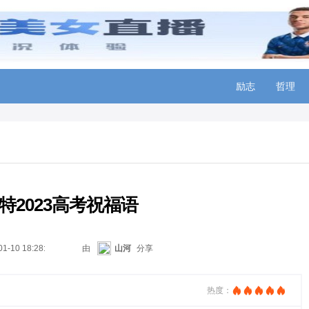
励志
哲理
特2023高考祝福语
01-10 18:28:37
由
山河
分享
热度：