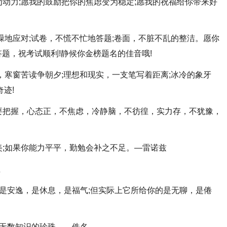
为动力;愿我的鼓励把你的焦虑变为稳定;愿我的祝福给你带来好
不躁地应对;试卷，不慌不忙地答题;卷面，不脏不乱的整洁。愿你
题，祝考试顺利!静候你金榜题名的佳音哦!
子，寒窗苦读争朝夕;理想和现实，一支笔写着距离;冰冷的象牙
迹!
，要把握，心态正，不焦虑，冷静脑，不彷徨，实力存，不犹豫，
完美;如果你能力平平，勤勉会补之不足。—雷诺兹
生
那是安逸，是休息，是福气;但实际上它所给你的是无聊，是倦
起无数知识的珍珠。—佚名