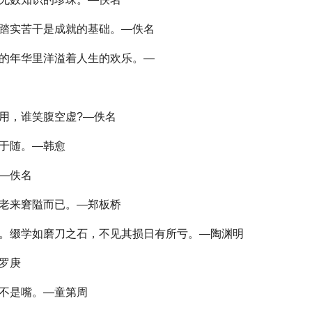
认踏实苦干是成就的基础。—佚名
斗的年华里洋溢着人生的欢乐。—
足用，谁笑腹空虚?—佚名
毁于随。—韩愈
。—佚名
，老来窘隘而已。—郑板桥
所长。缀学如磨刀之石，不见其损日有所亏。—陶渊明
华罗庚
而不是嘴。—童第周