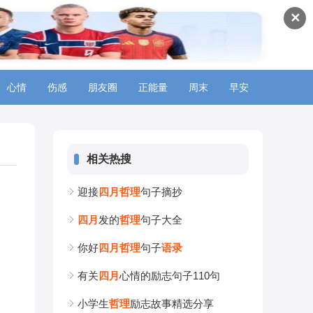
✕
心情
伤感
朋友圈
正能量
周末
早安
相关热搜
迎接
四
月
哲
理
句子摘抄
四
月
发的
哲
理
句子大全
你好
四
月
哲
理
句子
语
录
有关
四
月
心情的励志句子110句
小学生
哲
理
励志故事精选分享