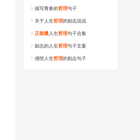
描写青春的
哲
理
句子
关于人生
哲
理
的励志说说
正
能
量
人生
哲
理
句子合集
励志的人生
哲
理
句子文案
感悟人生
哲
理
的励志句子