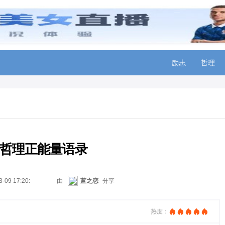
励志
哲理
哲理正能量语录
3-09 17:20:17
由
蓝之恋
分享
热度：