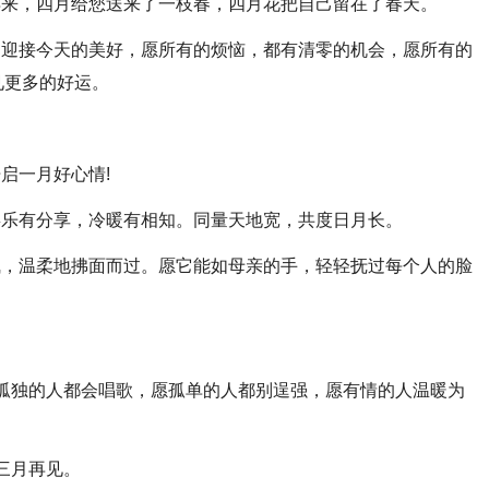
再来，四月给您送来了一枝春，四月花把自己留在了春天。
，迎接今天的美好，愿所有的烦恼，都有清零的机会，愿所有的
见更多的好运。
启一月好心情!
喜乐有分享，冷暖有相知。同量天地宽，共度日月长。
气，温柔地拂面而过。愿它能如母亲的手，轻轻抚过每个人的脸
愿孤独的人都会唱歌，愿孤单的人都别逞强，愿有情的人温暖为
三月再见。