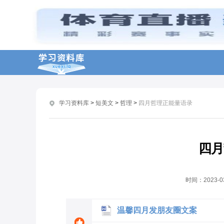
加油四月正能量句子
再见三月你好四月正能量句子99句
精辟哲理励志短语句子推荐
古风励志哲理句子大全分享
含励志的哲理性语句大全
学习资料库
>
短美文
>
哲理
>
四月哲理正能量语录
有关人生哲理的励志格言集锦
最新十一月你好人生哲理经典励志说说句子
蕴含人生哲理的励志格言精选分享
四月
励志的四月哲理句子合集
小清新四月哲理句子语录80句
时间：
2023-0
温馨四月发朋友圈文案