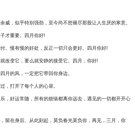
的余威，似乎特别强劲，至今尚不想褪尽那股让人生厌的寒意。
子才重要。四月你好!
托付。慢有慢的好处，反正一切只会更好。四月你好!
么就改变它，要么就安静的接受它。四月，你好!
，四月的风，一定把它带回你身边。
拂过，打开了每个人的心扉。
快乐，好运常随，所有的烦恼都离你远去，遇见的一切都开开心
忆，留在身后。从此刻起，莫负春光莫负你，再见，三月，你