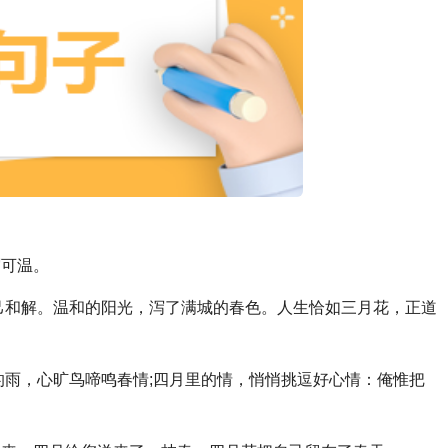
粥可温。
自己和解。温和的阳光，泻了满城的春色。人生恰如三月花，正道
里的雨，心旷鸟啼鸣春情;四月里的情，悄悄挑逗好心情：俺惟把