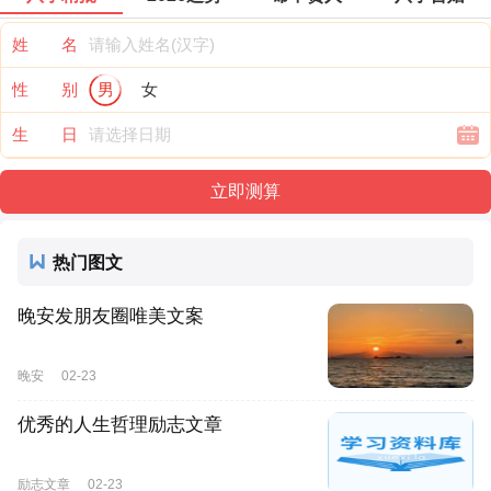
姓 名
性 别
男
女
生 日
热门图文
晚安发朋友圈唯美文案
晚安
02-23
优秀的人生哲理励志文章
励志文章
02-23