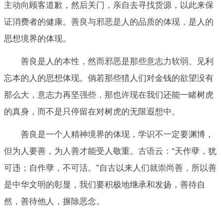
主动向顾客道歉，然后关门，亲自去寻找货源，以此来保
证消费者的健康。善良与邪恶是人的品质的体现，是人的
思想境界的体现。
善良是人的本性，然而邪恶是那些意志力软弱、见利
忘本的人的思想体现。倘若那些猎人们对金钱的欲望没有
那么大，意志力再坚强些，那也许现在我们还能一睹树虎
的真身，而不是只停留在对树虎的无限遐想中。
善良是一个人精神境界的体现，学识不一定要渊博，
但为人要善，为人善才能受人敬重。古语云：“天作孽，犹
可违；自作孽，不可活。”自古以来人们就崇尚善，所以善
是中华文明的彰显，我们要积极地继承和发扬，善待自
然，善待他人，摒除恶念。