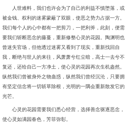
人世难料，我们也许会为了自己的利益不慎堕落，或
被金钱、权利的迷雾蒙蔽了双眼，使恶之势力占据一方。
我们每个人的心中都有一把剪刀，一把利斧，此刻，便需
要我们斩断恶念的藤蔓，重新修整心灵的花园。陶渊明也
曾迷失官场，但他透过迷雾又看到了现实，重新找回自
我，断绝与世人的来往，风萧萧兮红尘暗，高士一去兮不
复还，还给自己一方净土，使心灵的花园再次生机盎然。
纵然我们曾被身外之物蛊惑，纵然我们曾经沉沦，只要拥
有坚定信念将一切斩草除根，光明的一隅会重新散发它的
光芒。
心灵的花园需要我们悉心经营，选择善念驱逐恶念，
使心灵如满园春色，芳菲弥彰。