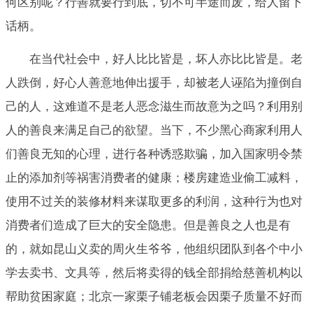
何区别呢？行善就要行到底，切不可半途而废，给人留下
话柄。
在当代社会中，好人比比皆是，坏人亦比比皆是。老
人跌倒，好心人善意地伸出援手，却被老人诬陷为撞倒自
己的人，这难道不是老人恶念滋生而故意为之吗？利用别
人的善良来满足自己的欲望。当下，不少黑心商家利用人
们善良无知的心理，进行各种诱惑欺骗，加入国家明令禁
止的添加剂等祸害消费者的健康；楼房建造业偷工减料，
使用不过关的装修材料来谋取更多的利润，这种行为也对
消费者们造成了巨大的安全隐患。但是善良之人也是有
的，就如昆山义卖的周火生爷爷，他组织团队到各个中小
学去卖书、文具等，然后将卖得的钱全部捐给慈善机构以
帮助贫困家庭；北京一家栗子铺老板会因栗子质量不好而