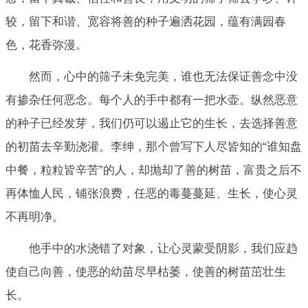
较，留下和谐、宽容将善的种子遍洒花园，蕴有满园春
色，花香弥漫。
然而，心中的筛子未免完美，谁也无法保证善念中没
有掺杂任何恶念。每个人的手中都有一把水壶。纵然恶意
的种子已经发芽，我们仍可以遏止它的生长，去选择善意
的初苗去辛勤浇灌。李绅，那个曾写下人尽皆知的“谁知盘
中餐，粒粒皆辛苦”的人，却抛却了善的树苗，富贵之后不
再体恤人民，铺张浪费，任恶的毒蔓蔓延、生长，使心灵
不再明净。
他手中的水浇错了对象，让心灵蒙受阴影，我们应趋
使自己向善，使恶的幼苗尽早枯萎，使善的树苗茁壮生
长。