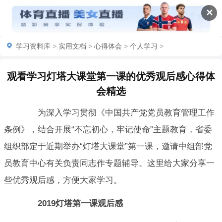
✕
学习资料库
>
实用文档
>
心得体会
>
个人学习
>
观看学习灯塔大课堂第一课的优秀观后感心得体
会精选
为深入学习贯彻《中国共产党党员教育管理工作
条例》，结合开展“不忘初心，牢记使命”主题教育，省委
组织部定于近期举办“灯塔大课堂”第一课，邀请中组部党
员教育中心有关负责同志作专题辅导。这里给大家分享一
些优秀观后感，方便大家学习。
2019灯塔第一课观后感