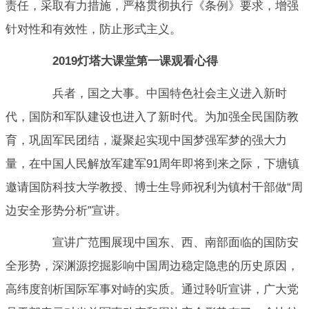
责任，采取有力措施，严格贯彻执行《条例》要求，增强
针对性和有效性，防止形式主义。
2019灯塔大课堂第一课观看心得
兵者，国之大事。中国特色社会主义进入新时
代，国防和军队建设也进入了新时代。为加强全民国防教
育，巩固军民团结，凝聚起实现中国梦强军梦的强大力
量，在中国人民解放军建军91周年即将到来之际，下塘镇
邀请国防科技大学教授、博士生导师祝利为镇村干部做“周
边安全形势分析”宣讲。
宣讲广范围展现中国东、西、南部面临的国防安
全形势，深渊源挖掘影响中国周边稳定隐患的历史原因，
高纬度剖析国际军事对峙的实质。通过聆听宣讲，广大党