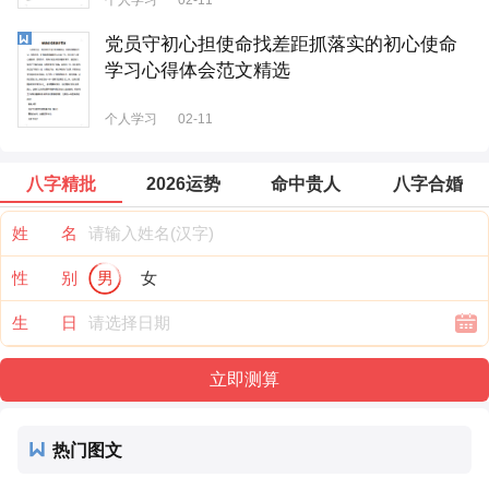
党员守初心担使命找差距抓落实的初心使命
学习心得体会范文精选
个人学习
02-11
八字精批
2026运势
命中贵人
八字合婚
姓 名
性 别
男
女
生 日
热门图文