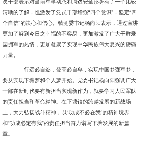
员干部表示对当前军事动态和周边安全形势有了一个比较
清晰的了解，也激发了党员干部增强“四个意识”，坚定“四
个自信”的决心和信心。镇党委书记杨向阳表示，通过宣讲
更加了解到今日之幸福的不容易，更加激发了广大干群爱
国拥军的热情，更加凝聚了实现中华民族伟大复兴的磅礴
力量。
行远必自迩，登高必自卑，实现中国梦强军梦，
要从实现下塘梦和个人梦开始。党委书记杨向阳强调广大
干部在新时代要有新担当实现新作为，就要学习人民军队
的责任担当和革命精神。在下塘镇的跨越发展的新战场
上，大力弘扬战斗精神，以“功成不必在我”的精神境界
和“功成必定有我”的责任担当奋力谱写下塘发展的新篇
章。