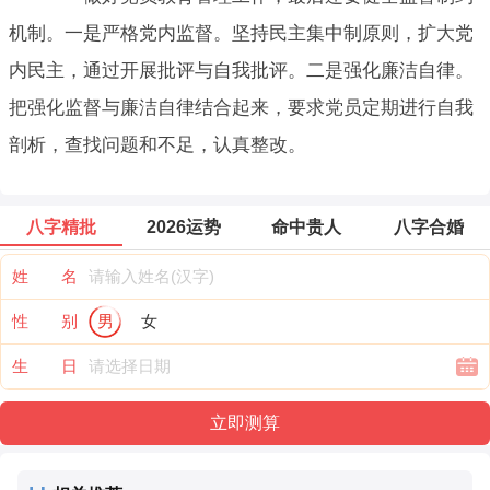
机制。一是严格党内监督。坚持民主集中制原则，扩大党
内民主，通过开展批评与自我批评。二是强化廉洁自律。
把强化监督与廉洁自律结合起来，要求党员定期进行自我
剖析，查找问题和不足，认真整改。
八字精批
2026运势
命中贵人
八字合婚
姓 名
性 别
男
女
生 日