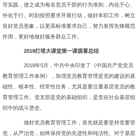
导实践，使之成为每名党员干部的行为准则，内化于心、
外化于行。时刻按照要求开展行动，做好本职工作，树立
良好党员形象，以更高标准要求自己，努力发挥先锋模范
作用，更好地做好服务群众工作。
2019灯塔大课堂第一课观看总结
2019年5月，中共中央印发了《中国共产党党员
教育管理工作条例》，加强党员教育管理是党的建设的基
础性、根本性、经常性任务，尤其是要注重基层党员的教
育管理工作。党支部是党的基础组织，是党在社会基层组
织中的战斗堡垒。
做好党员教育管理工作，首先就是要坚持党要管
党，从严治党，始终保持党的先进性和纯洁性。对于基层