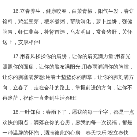
16.立春养生，健康咬春，白菜青椒，阳气生发，春饼
馅料，鸡蛋豆芽，粳米煮粥，帮助消化，萝卜丝饼，强健
脾胃，虾仁韭菜，补肾首选，乌发明目，常食猪肝，关怀
送上，安康相伴!
17.用春风揉揉你的肩膀，让你的肩充满力量;用春光
照照你的面庞，让你的脸布满阳光;用春雨润润你的胸膛，
让你的胸塞满梦想;用春土垫垫你的脚掌，让你的脚刻满方
向，立春了，走在奋斗的路上，掌握前进的方向，让你不
再迷茫，祝你一直走到生活兴旺!
18.一叶知秋：春雨下了，愿我的每一个字，都是一点
欢快的雨点，滴落在你的心房，愿我的每一次祝福，都是
一种温馨的怀抱，洒满彼此的心房。春天快乐!祝立春快