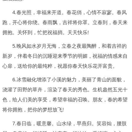
4.春光照，幸福来开道。春花俏，心情不寂寥。春风
跑，开心将你绕。春雨飘，吉祥将你罩。立春到，春天来
拥抱。关怀到，忙把祝福捎。天天快乐!
5.晚风如水岁月无悔，立春之夜最陶醉，和着吉祥的
新岁，伴着冬日的沉睡迎来季节的明媚，祝福的情感来自
心扉，送给你的最纯粹，祝愿你春天快乐花开富贵。
6.冰雪融化增添了小溪的魅力，美丽了青山的面貌，
浇灌了田野的草卉，渲染了春天的秀色。生机盎然五光十
色，给人们美的享受，希望幸福的召唤。朋友，春的希望
将你拥抱，把你的梦想放飞!
7.春日临，暖意馨。山水绿，早燕归。笑容灿，腰肢