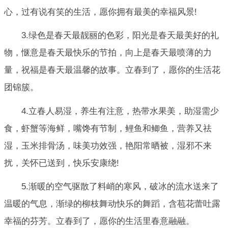
心，过有说有笑的生活，愿你拥有最美的幸福风景!
3.绿色是春天最靓丽的色彩，阳光是春天最美好的礼
物，惬意是春天最快乐的节拍，向上是春天最喷薄的力
量，祝福是春天最温馨的故事。立春到了，愿你的生活花
团锦簇。
4.立春人易湿，养生有注意，热带水果美，助湿需少
食，虾蟹等海鲜，嘴馋有节制，鲤鱼和鲫鱼，营养又祛
湿，玉米排骨汤，味美功效强，艳阳常晒被，湿邪不来
扰，关怀已送到，快乐安康绕!
5.渐暖的空气驱散了料峭的寒风，破冰的流水送来了
温暖的气息，渐绿的柳枝舞动快乐的舞蹈，含苞花蕾吐露
幸福的芬芳。立春到了，愿你的生活里春意融融。