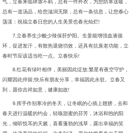
气，立春来临肆虐不羁，总有一件外衣，为您防寒送暖，
总有一道汤品，给您滋润无限，总有一条信息，让您春心
荡漾：祝福立春日您的人生美景也春光灿烂!
7.立春养生少酸少辣保肝护阳。生姜能增强血液循
环，促进发汗，有散热退烧功效，还具有抗衰老功能，立
春时节应该适当吃一点。立春快乐!
8.红花有绿叶相伴，美丽因此绽放;繁星有夜空守护，
闪耀因此停留;快乐有朋友分享，幸福因此永驻。立春又
到，愿你吉祥如意，健康如故!
9.挥手作别寒冷的冬天，让冬眠的心插上翅膀，去和
春天进行温暖的约会，轻嗅甜蜜的芬芳，沐浴和煦的阳
光，倾听悦耳的天籁，喜看蓬勃的浅草，露出幸福的笑