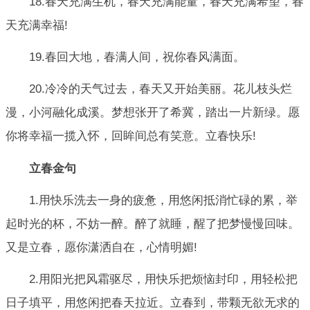
18.春天充满生机，春天充满能量，春天充满希望，春
天充满幸福!
19.春回大地，春满人间，祝你春风满面。
20.冷冷的天气过去，春天又开始美丽。花儿枝头烂
漫，小河融化成溪。梦想张开了希冀，踏出一片新绿。愿
你将幸福一揽入怀，回眸间总有笑意。立春快乐!
立春金句
1.用快乐洗去一身的疲惫，用悠闲抵消忙碌的累，举
起时光的杯，不妨一醉。醉了就睡，醒了把梦慢慢回味。
又是立春，愿你潇洒自在，心情明媚!
2.用阳光把风霜驱尽，用快乐把烦恼封印，用轻松把
日子填平，用悠闲把春天拉近。立春到，带颗无欲无求的