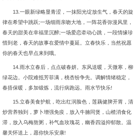
13.一眼新绿略显青涩，一抹阳光绽放生气，春天的旋
律在希望中跳跃;一场细雨亲吻大地，一阵花香弥漫风里，
春天的甜美在幸福里沉醉;一场爱恋牵动心跳，一段情缘珍
惜到老，春天的故事在爱情中蔓延。立春快乐，当然祝愿
你的春天也早点来到哦。
14.雨水立春后，点点破春妍。东风送暖，天微寒，柳
绿花边。小院难抵芳菲满，桃杏纷争先。调解情绪稳定，
春捂保暖，多加锻炼，流行病跑远。雨水节快乐!
15.立春美食护航，吃出红润脸色，莲藕健脾开胃，清
炒营养独到，萝卜增强免疫，放入牛腩同煲，山楂消食化
滞，放入乌梅熬粥，补气血玫瑰花，幽香四溢抑郁散。温
馨关怀送上，愿你快乐安康!