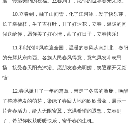
靥，传递美丽的祝福。立春到了，愿你的世界春光无限。
10.立春到，融了山间雪，化了江河冰，发了快乐芽，
长了幸福枝，生了吉祥叶，开了好运花，立春，温暖的问
候送给你，愿你美了好心情，甜了好日子，立春快乐!
11.和谐的情风吹遍全国，温暖的春风从南到北，春阳
的光辉从东向西。各族人民春风得意，意气风发斗志昂
扬，接受春天阳光沐浴。愿朋友春光明媚，笑逐颜开无烦
恼!
12.春风掀开了一年的篇章，带走了冬雪的脸庞，唤醒
了整装待发的萌芽，染绿了春回大地的欣欣景象，展示一
片青春活力，给人无限寄翼，充满希望的遐想，立春到
了，希望你收获暖暖快乐，寄予春的生机。