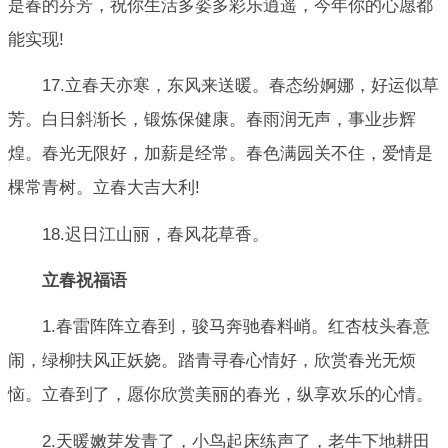
是春的芬芳，祝你生活多姿多彩乐逍遥，今年你的心愿都
能实现!
17.立春天亦寒，东风来送暖。春态纷婀娜，好运似草
芳。白日斜渐长，锻炼保健康。春雨润无声，事业步辉
煌。春光无限好，加薪是经常。春色满园关不住，爱情是
棵常青树。立春大吉大利!
18.迟日江山丽，春风花草香。
立春祝福语
1.春雷阵阵立春到，骏马奔驰春料峭。红杏枝头春意
闹，绿柳扶风正妖娆。踏青寻春心情好，欣赏春光无烦
恼。立春到了，愿你欣赏美丽的春光，纵享欢乐的心情。
2.天暖嫩芽发青了，小鸟起床练声了，老牛下地耕田