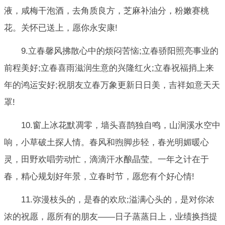
液，咸梅干泡酒，去角质良方，芝麻补油分，粉嫩赛桃
花。关怀已送上，愿你永安康!
9.立春馨风拂散心中的烦闷苦恼;立春骄阳照亮事业的
前程美好;立春喜雨滋润生意的兴隆红火;立春祝福捎上来
年的鸿运安好;祝朋友立春万象更新日日美，吉祥如意天天
罩!
10.窗上冰花默凋零，墙头喜鹊独自鸣，山涧溪水空中
响，小草破土探人情。春风和煦脚步轻，春光明媚暖心
灵，田野欢唱劳动忙，滴滴汗水酿晶莹。一年之计在于
春，精心规划好年景，立春时节，愿您有个好心情!
11.弥漫枝头的，是春的欢欣;溢满心头的，是对你浓
浓的祝愿，愿所有的朋友——日子蒸蒸日上，业绩换挡提