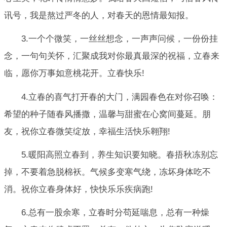
讯号，我是熬过严冬的人，对春天的恩情最知报。
3.一个个微笑，一丝丝想念，一声声问候，一份份挂
念，一句句关怀，汇聚成我对你最真最深的祝福，立春来
临，愿你万事如意桃花开。立春快乐!
4.立春的喜气打开春的大门，满园春色在对你召唤：
希望的种子随春风播撒，温馨与甜蜜在心窝间蔓延。朋
友，祝你立春微笑绽放，幸福生活快乐翱翔!
5.暖阳高照立春到，养生知识要知晓。春捂秋冻别忘
掉，不要着急脱棉袄。气候多变寒气绕，冻坏身体吃不
消。祝你立春身体好，快快乐乐疾病跑!
6.总有一股余寒，立春时分苟延喘息，总有一种燥