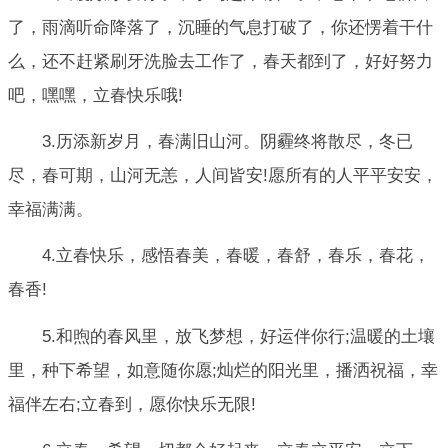
了，雨滴听命降落了，沉睡的气息打破了，你还愣着干什
么，还不赶紧刷牙洗脸去工作了，春天都到了，好好努力
吧，嘿嘿，立春快乐哦!
3.历添新岁月，春满旧山河。阴霾终将散尽，冬已
尽，春可期，山河无恙，人间皆安!愿所有的人平平安安，
幸福满满。
4.立春快乐，感悟春美，春暖，春舒，春乐，春花，
春香!
5.和煦的春风里，放飞梦想，好运伴你行;温暖的土壤
里，种下希望，如意随你愿;灿烂的阳光里，播洒祝福，幸
福伴左右;立春到，愿你快乐无限!