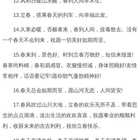
12.风和日暖山水醒，春到人间草木生。
13.立春，搭乘春天的列车，向幸福出发。
14.久寒必暖，否极泰来，春到人间，疫毒散去。没有
一个春天不会到来，祝愿一切美好如期而至。
15.春来到，景色好。时到立春万物舒，短信来报道!
春寒尚料峭，春初易感冒。衣服慢些减，身体照顾好!友情
常相伴，话语要记牢!愿你朝气蓬勃精神好!
16.春天总会如期而至，愿山河无恙，人间皆安!
17.春风吹过山川大地，立春的欢乐无所不及，带着思
念的点点滴滴，送出生活的欢欢喜喜，祝愿事业的顺顺利
利，收获未来的吉吉利利，祝你立春快乐。