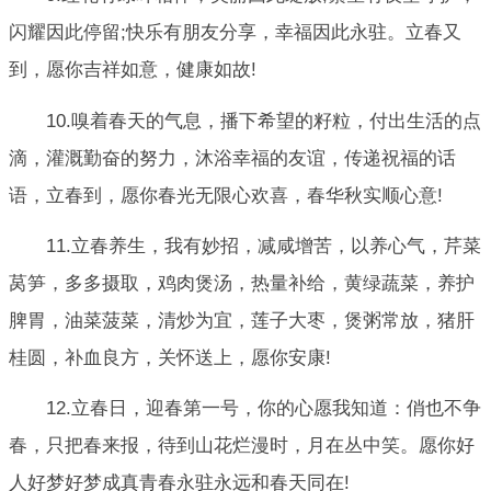
闪耀因此停留;快乐有朋友分享，幸福因此永驻。立春又
到，愿你吉祥如意，健康如故!
10.嗅着春天的气息，播下希望的籽粒，付出生活的点
滴，灌溉勤奋的努力，沐浴幸福的友谊，传递祝福的话
语，立春到，愿你春光无限心欢喜，春华秋实顺心意!
11.立春养生，我有妙招，减咸增苦，以养心气，芹菜
莴笋，多多摄取，鸡肉煲汤，热量补给，黄绿蔬菜，养护
脾胃，油菜菠菜，清炒为宜，莲子大枣，煲粥常放，猪肝
桂圆，补血良方，关怀送上，愿你安康!
12.立春日，迎春第一号，你的心愿我知道：俏也不争
春，只把春来报，待到山花烂漫时，月在丛中笑。愿你好
人好梦好梦成真青春永驻永远和春天同在!