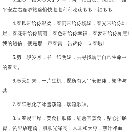
平安左右逢源旅途愉快顺顺利利收获多多幸福多多。
4.春风带给你温柔，春雨带给你妩媚，春光带给你灿
烂，春花带给你靓丽，春色带给你幸福，春梦带给你如意!
我的短信，便是那一声春雷，告诉你：立春啦!
5.剪一段岁月，书一纸明媚，去寻找属于自己生命中
的春天。
6.春天到来，一片生机，愿所有人平安健康，繁华与
共。
7.春阳融化了冰雪溪流，孱流歌唱。
8.立春易干燥，美食护肤棒，红薯宜蒸食，贴心护肠
胃，粥里放莲藕，肌肤光泽亮，木耳和大枣，煎汁净血