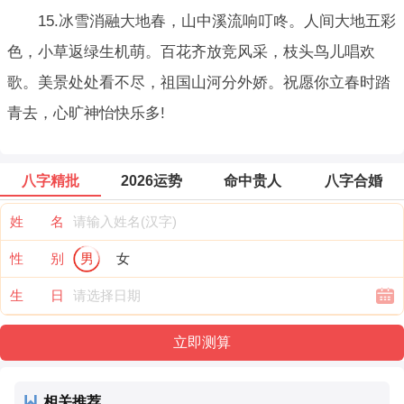
15.冰雪消融大地春，山中溪流响叮咚。人间大地五彩
色，小草返绿生机萌。百花齐放竞风采，枝头鸟儿唱欢
歌。美景处处看不尽，祖国山河分外娇。祝愿你立春时踏
青去，心旷神怡快乐多!
八字精批
2026运势
命中贵人
八字合婚
姓 名
性 别
男
女
生 日
相关推荐