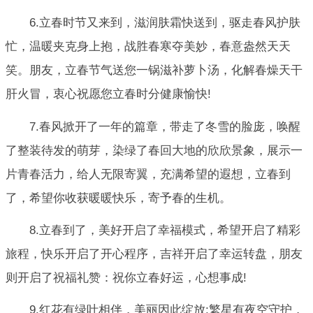
6.立春时节又来到，滋润肤霜快送到，驱走春风护肤
忙，温暖夹克身上抱，战胜春寒夺美妙，春意盎然天天
笑。朋友，立春节气送您一锅滋补萝卜汤，化解春燥天干
肝火冒，衷心祝愿您立春时分健康愉快!
7.春风掀开了一年的篇章，带走了冬雪的脸庞，唤醒
了整装待发的萌芽，染绿了春回大地的欣欣景象，展示一
片青春活力，给人无限寄翼，充满希望的遐想，立春到
了，希望你收获暖暖快乐，寄予春的生机。
8.立春到了，美好开启了幸福模式，希望开启了精彩
旅程，快乐开启了开心程序，吉祥开启了幸运转盘，朋友
则开启了祝福礼赞：祝你立春好运，心想事成!
9.红花有绿叶相伴，美丽因此绽放;繁星有夜空守护，