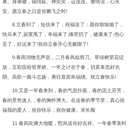
展。身康健，福绵延。神奕奕，运连连。重情谊，心永
安。愿立春之日是你鹏飞之时!
8.立春到了，短信来了，祝福送了：愿你烦恼抛了，
快乐来了;寂寞甩了，幸福来了;痛苦扔了，健康来了;伤心
丢了，好运来了!祝你立春开心无极限了!
9.春雨润物无声息，二月春风似剪刀。草绿树荣花绽
放，五彩缤纷世界娇。一年之计在于春，切莫辜负好光
阴。高歌一曲斗志扬，勇往直前幸福绕。祝立春快乐!
10.又是一年春来到，春的气息扑面，春的泥土芬芳，
春的景色迷人，春的胸怀博大。在这春的季节里，真心祝
福我的爱人，祝你快乐，祝你健康。宋长顺
11.春风吹拂大地暖，煕风送你好吉祥。一年春季美时