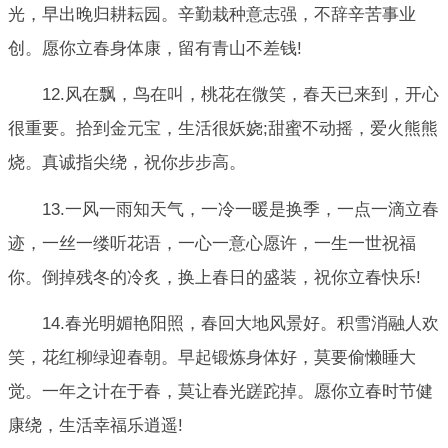
光，早出晚归耕耘园。辛勤栽种意志强，不辞辛苦事业
创。愿你立春身体康，留有青山不差钱!
12.风在飘，鸟在叫，桃花在微笑，春天已来到，开心
很重要。拾到金元宝，生活很妖娆;甜蜜不动摇，爱火熊熊
烧。真诚指尖绕，祝你步步高。
13.一风一雨知天气，一冷一暖是换季，一点一滴立春
迹，一丝一缕听花语，一心一意心愿许，一生一世祝福
你。倒掉残冬的冷炙，换上春日的盛装，祝你立春快乐!
14.春光明媚艳阳照，春回大地风景好。积雪消融人欢
笑，花红柳绿迎春朝。早起锻炼身体好，莫要偷懒睡大
觉。一年之计在于春，莫让春光蹉跎掉。愿你立春时节健
康绕，生活幸福乐逍遥!