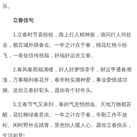
乐。
立春佳句
1.立春时节喜纷纷，路上行人精神振，借问行人何处
去，都言城外踏春去。一年之计在于春，桃花红艳斗纷
飞，一条短信传祝福，好福好运在立春。
2.春风春雨福满楼，好人好梦情牵手，财运亨通春潮
涨，万事顺利春花开，春华秋实播种爱，事业爱情成功
摘。送你立春好彩头，愿你有个好年头。
3.立春节气又来到，春的气息悄然临。天地万物都苏
醒，花红柳绿春意浓。一年之计在于春，辛勤工作不放
松。闲时野外去踏青，景色怡人暖人心。愿你立春快乐，
生活如意!