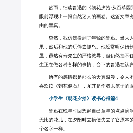
然而，细读鲁迅的《朝花夕拾·从百草园
眼前浮现出一幅自然迷人的画卷。这篇文章
由的童真。
突然，我仿佛看到了年轻的鲁迅。当大
果，然后和他的玩伴去抓鸟。他经常听保姆
屋，虽然有寿先生的严格教导，但仍然挡不
生正在做各种各样的事情，台下的鲁迅在认
所有的感情都是那么的天真浪漫，令人
喜欢读《朝花似石》，尤其是作者以孩子的
小学生《朝花夕拾》读书心得篇4
鲁迅在晚年时回想起自己童年的点点滴
无比的花儿，在夕阳时去摘便失去了它原本
个名字一样。