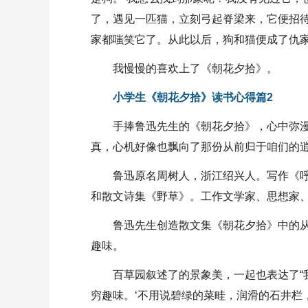
了，遇见一匹猫，立刻弓起脊梁来，它便招待
家都嗤笑它了。从此以后，狗和猫便成了仇家
我慢慢的喜欢上了《朝花夕拾》。
小学生《朝花夕拾》读书心得篇2
手捧鲁迅先生的《朝花夕拾》，心中弥
真，心机好像也飘向了那份从前归于咱们的
鲁迅原名周树人，浙江绍兴人。写作《
和散文诗集《野草》。工作文学家、思想家
鲁迅先生创造散文集《朝花夕拾》中的
趣味。
百草园叙述了的景象美，一起也表达了“
穷趣味。‘不用说碧绿的菜畦，润滑的石井栏