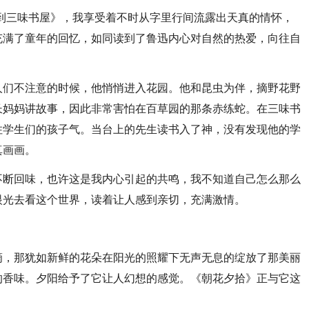
到三味书屋》，我享受着不时从字里行间流露出天真的情怀，
充满了童年的回忆，如同读到了鲁迅内心对自然的热爱，向往自
人们不注意的时候，他悄悄进入花园。他和昆虫为伴，摘野花野
长妈妈讲故事，因此非常害怕在百草园的那条赤练蛇。在三味书
住学生们的孩子气。当台上的先生读书入了神，没有发现他的学
真画画。
不断回味，也许这是我内心引起的共鸣，我不知道自己怎么那么
眼光去看这个世界，读着让人感到亲切，充满激情。
滴，那犹如新鲜的花朵在阳光的照耀下无声无息的绽放了那美丽
的香味。夕阳给予了它让人幻想的感觉。《朝花夕拾》正与它这