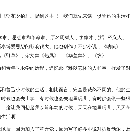
叫《朝花夕拾》。提到这本书，我们就先来谈一谈鲁迅的生活和
文学家、思想家和革命家。原名周树人，字豫才，浙江绍兴人。
斯泰博爱思想的影响很大。他也创作了不少小说，《呐喊》、
集《野草》，杂文集《热风》、《华盖集》、《坟》……
活和青年时求学的历程，追忆那些难以忘怀的人和事，抒发了对
活和鲁迅小时候的生活，相比而言，完全是截然不同的。他的生
有时候也会去上学，有时候也会去地里玩儿，有时候会做一些很
……这让我回想起我以前年幼的时候，天天在地里玩儿，天天在
的生活啊！
大以后，因为加入了革命党，因为写了好多小说对抗反动派，反