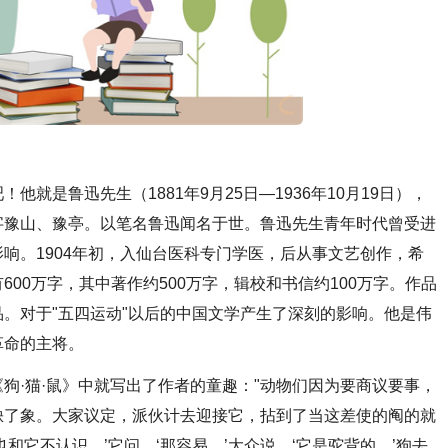
就是鲁迅先生（1881年9月25日—1936年10月19日），
字豫山、豫亭。以笔名鲁迅闻名于世。鲁迅先生青年时代曾受进
响。1904年初，入仙台医科专门学医，后从事文艺创作，希
00万字，其中著作约500万字，辑校和书信约100万字。作品
。对于"五四运动"以后的中国文学产生了深刻的影响。他是伟
革命的主将。
狗·猫·鼠》中就写出了作者的童趣："动物们因为要商议要事，
缺了象。大家议定，派伙计去迎接它，拈到了当这差使的阄的就
和它不认识。’它问。‘那容易，’大众说，‘它是驼背的。’狗去