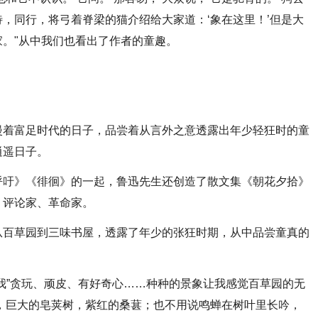
，同行，将弓着脊梁的猫介绍给大家道：‘象在这里！’但是大
。"从中我们也看出了作者的童趣。
漫着富足时代的日子，品尝着从言外之意透露出年少轻狂时的童
逍遥日子。
呼吁》《徘徊》的一起，鲁迅先生还创造了散文集《朝花夕拾》
、评论家、革命家。
从百草园到三味书屋，透露了年少的张狂时期，从中品尝童真的
我”贪玩、顽皮、有好奇心……种种的景象让我感觉百草园的无
，巨大的皂荚树，紫红的桑葚；也不用说鸣蝉在树叶里长吟，