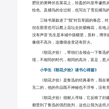
肥壮的黄蜂伏在菜花上，轻盈的叫皇帝遽然从
绘色。及捕鸟的全过程，也写出了雪后捕鸟
三味书屋叙述了“我”对百草园的眷恋，
但在那里也可以爬上花坛去折腊梅花，在地
没有声音’先生是本城中级横竖，质朴，博学的
像很不高兴，连撒很改变还有肝火。
《朝花夕拾》，带咱们去领会一下鲁迅
现，不相同的时代，相同的高兴，富足，惹
小学生《朝花夕拾》读书心得篇3
《朝花夕拾》是鲁迅的经典著作，我在
无二的，他的作品既不神秘也不浮夸，没有
《朝花夕拾》很耐人寻味，它反映了封
都受到了鲁迅的强烈批判，这也让我为这些