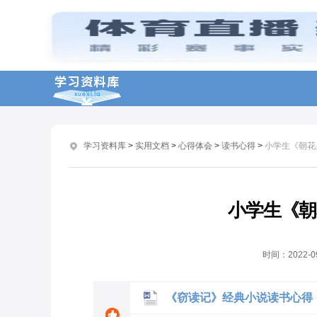
《红楼梦》优秀读书感悟5篇
《杯弓蛇影》读书感想
《威尼斯商人》最新读书感想10篇
《高老头》学生读书笔记
初一《昆虫记》读书笔记600字7篇
学习资料库
>
实用文档
>
心得体会
>
读书心得
>
小学生《朝花
《汤姆索亚历险记》读书感悟
《我的大学》读书心得10篇
热爱读书的演讲稿最新
小学生《朝
初一《昆虫记》读书心得600字7篇
《格列佛游记》读书感想
时间：
2022-0
《窃读记》经典小说读书心得