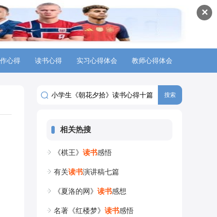
✕
作心得
读书心得
实习心得体会
教师心得体会
相关热搜
《棋王》
读
书
感悟
有关
读
书
演讲稿七篇
《夏洛的网》
读
书
感想
名著《红楼梦》
读
书
感悟