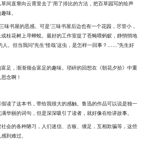
草间直窜向云霄里去了’用了排比的方法，把百草园写的绘声
的趣味。
对三味书屋的恶感。可是‘三味书屋后边也有一个花园，尽管小，
上或桂花树上寻蝉蜕。最好的工作室捉了苍蝇喂蚂蚁，静悄悄地
人。但当我问“先生‘怪哉’这虫，是怎样一回事？……”先生好
的富足，渐渐领会富足的趣味。琐碎的回想在《朝花夕拾》中重
人思念啊！
寒假读了这本书，带给我很大的感触。鲁迅的作品可以说是独一
充满华丽的词句，但是深深吸引了读者，就好像在给讲故事。
建社会的各种陋习，人们迷信、古板、缠足，互相欺骗等，这些
人感到难过。