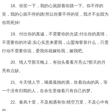
18、你笑一下，我的心就跟着你跳一下。你不停的
笑，我的心就不停的跳!所以你要不停的笑，我才不会因为
你而死掉!
19、付出你的真诚，不需要你的允诺;付出你的真情，
不需要你的许诺;实心实意来爱我，山盟海誓算什么，只需
行动不需要你说，爱我你就嫁给我，嫁我吧。
20、情人节那天晚上，有抬头看看月亮么?那天的月
亮有点缺。
21、今天情人节，喝着孤独的酒，吹着自由的风，等
一个没有归期的人，在余生里做着只有自己的梦。
22、春风十里，不及相遇有你;晴空万里，不及心中有
你。