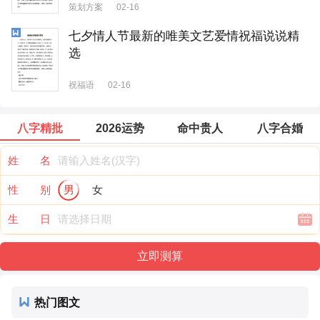
策划方案
02-16
七夕情人节最新的唯美文艺爱情祝福说说精
选
祝福语
02-16
八字精批
2026运势
命中贵人
八字合婚
姓 名
性 别
男
女
生 日
热门图文