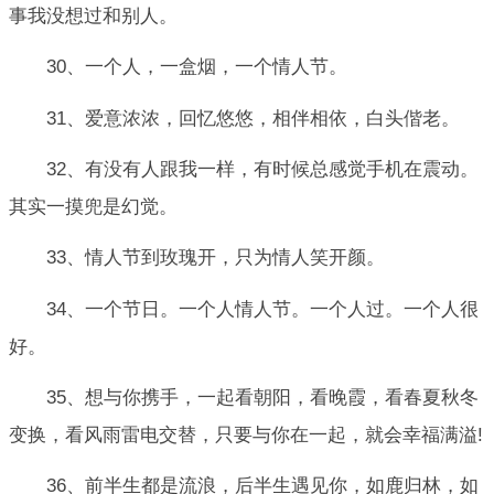
事我没想过和别人。
30、一个人，一盒烟，一个情人节。
31、爱意浓浓，回忆悠悠，相伴相依，白头偕老。
32、有没有人跟我一样，有时候总感觉手机在震动。
其实一摸兜是幻觉。
33、情人节到玫瑰开，只为情人笑开颜。
34、一个节日。一个人情人节。一个人过。一个人很
好。
35、想与你携手，一起看朝阳，看晚霞，看春夏秋冬
变换，看风雨雷电交替，只要与你在一起，就会幸福满溢!
36、前半生都是流浪，后半生遇见你，如鹿归林，如