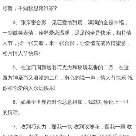
尽望，不知秋思落谁家?
4、张亲密合影，见证爱情甜蜜，满满的全是幸福，
一副微笑表情，诠释爱恋温馨，足足的全是快乐，相片情
人节，摆一张笑脸，来一张合影，让爱情充满浓情蜜意，
相片情人节快乐!
5、在这四周飘送着巧克力和玫瑰花香的二月，在这
西方神圣而又浪漫的二月，衷心的说一声：情人节快乐!祝
你和你爱的人永远快乐!
6、如果全世界都对你恶意相加，我就对你说上一世
的情话。
7、收到巧克力，掰我一块;收到玫瑰花，留我一瓣;收