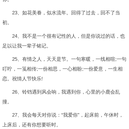
23、如花美眷，似水流年。回得了过去，回不了当
初。
24、我不是一个很有记性的人，但是你说过的话，也
足以让我一辈子铭记。
25、有情之人，天天是节。一句寒暖，一线相喧;一句
叮咛，一笺相传;一份相思，一心相盼;一份爱意，一生相
恋。祝情人节快乐!
26、铃铛遇到风会响，我遇到你，心里的小鹿会乱
撞。
27、我会每天对你说：“我爱你”，起床前，午休时，
上床后，还有你想要听时。