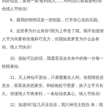
到好信息，发我一条;收到情人……呵呵自己留着爱吧!绿
色情人节快乐!
8、愿我的悄悄话是一把钥匙，打开你心灵的乐园。
9、这世界为什么有你?因为上帝造了我。我不知道情
人节为何要有玫瑰和巧克力，但我知道梦里为什么会有
你。情人节快乐!
10、假如可以的话，我愿意花去生命中的每一分每一
秒陪著你。
11、天上神仙不羡仙，只慕鸳鸯在人间。你我情投还
意合，双双喜庆把家安。和睦相处守恩爱，执子之手天长
久。浪漫情人节将来到，一条短信表真心。情人节快乐!
12、知道吗?这几天没见你，我六神无主想自 杀：我