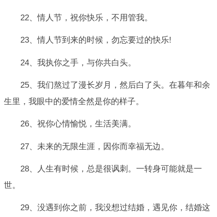
22、情人节，祝你快乐，不用管我。
23、情人节到来的时候，勿忘要过的快乐!
24、我执你之手，与你共白头。
25、我们熬过了漫长岁月，然后白了头。在暮年和余
生里，我眼中的爱情全然是你的样子。
26、祝你心情愉悦，生活美满。
27、未来的无限生涯，因你而幸福无边。
28、人生有时候，总是很讽刺。一转身可能就是一
世。
29、没遇到你之前，我没想过结婚，遇见你，结婚这