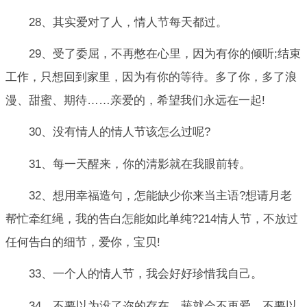
28、其实爱对了人，情人节每天都过。
29、受了委屈，不再憋在心里，因为有你的倾听;结束
工作，只想回到家里，因为有你的等待。多了你，多了浪
漫、甜蜜、期待……亲爱的，希望我们永远在一起!
30、没有情人的情人节该怎么过呢?
31、每一天醒来，你的清影就在我眼前转。
32、想用幸福造句，怎能缺少你来当主语?想请月老
帮忙牵红绳，我的告白怎能如此单纯?214情人节，不放过
任何告白的细节，爱你，宝贝!
33、一个人的情人节，我会好好珍惜我自己。
34、不要以为没了迩的存在，莪就会不再爱。不要以