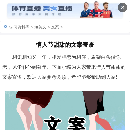
✕
学习资料库
>
短美文
>
文案
>
情人节甜甜的文案寄语
相识相知又一年，相爱相恋为相伴，希望白头偕你
老，风尘仆仆到暮年。下面小编为大家带来情人节甜甜的
文案寄语，欢迎大家参考阅读，希望能够帮助到大家!