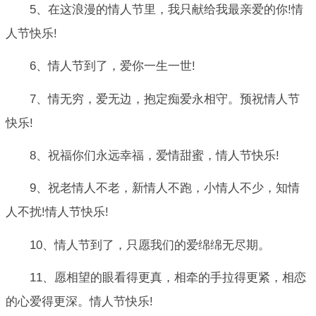
5、在这浪漫的情人节里，我只献给我最亲爱的你!情
人节快乐!
6、情人节到了，爱你一生一世!
7、情无穷，爱无边，抱定痴爱永相守。预祝情人节
快乐!
8、祝福你们永远幸福，爱情甜蜜，情人节快乐!
9、祝老情人不老，新情人不跑，小情人不少，知情
人不扰!情人节快乐!
10、情人节到了，只愿我们的爱绵绵无尽期。
11、愿相望的眼看得更真，相牵的手拉得更紧，相恋
的心爱得更深。情人节快乐!