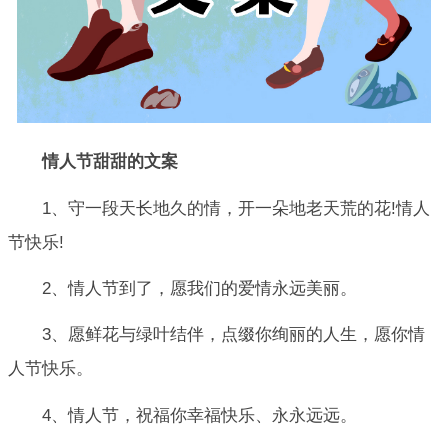
情人节甜甜的文案
1、守一段天长地久的情，开一朵地老天荒的花!情人
节快乐!
2、情人节到了，愿我们的爱情永远美丽。
3、愿鲜花与绿叶结伴，点缀你绚丽的人生，愿你情
人节快乐。
4、情人节，祝福你幸福快乐、永永远远。