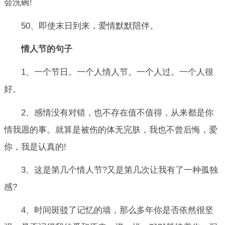
会洗碗!
50、即使末日到来，爱情默默陪伴。
情人节的句子
1、一个节日。一个人情人节。一个人过。一个人很
好。
2、感情没有对错，也不存在值不值得，从来都是你
情我愿的事。就算是被伤的体无完肤，我也不曾后悔，爱
你，我是认真的!
3、这是第几个情人节?又是第几次让我有了一种孤独
感?
4、时间斑驳了记忆的墙，那么多年你是否依然很坚