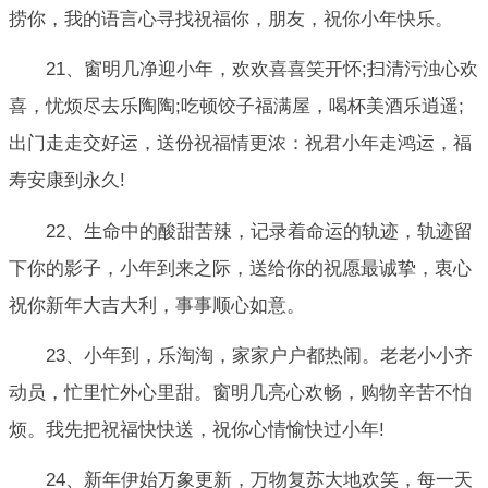
捞你，我的语言心寻找祝福你，朋友，祝你小年快乐。
21、窗明几净迎小年，欢欢喜喜笑开怀;扫清污浊心欢
喜，忧烦尽去乐陶陶;吃顿饺子福满屋，喝杯美酒乐逍遥;
出门走走交好运，送份祝福情更浓：祝君小年走鸿运，福
寿安康到永久!
22、生命中的酸甜苦辣，记录着命运的轨迹，轨迹留
下你的影子，小年到来之际，送给你的祝愿最诚挚，衷心
祝你新年大吉大利，事事顺心如意。
23、小年到，乐淘淘，家家户户都热闹。老老小小齐
动员，忙里忙外心里甜。窗明几亮心欢畅，购物辛苦不怕
烦。我先把祝福快快送，祝你心情愉快过小年!
24、新年伊始万象更新，万物复苏大地欢笑，每一天