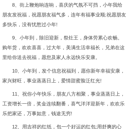
8、街上鞭炮响连响，喜庆的气氛不可挡，小年我给
朋友发祝福，祝愿朋友福气多，连年有福事业顺;祝愿朋友
多快乐，没有忧愁过小年!
9、小年到，除旧迎新，祭灶王，身体劳累心欢畅。
购年货，欢欢喜喜，过大年，美满生活幸福长，兄弟在这
里给你送去祝福，愿您及家人永远快乐安康。
10、小年到，发个信息祝福到，愿你新年幸福安康，
家兴财旺，事业蒸蒸日上，爱情甜蜜脸泛红光!
11、祝你小年快乐，朋友八方相聚，事业蒸蒸日上，
工资增长一倍，奖金连续翻番，喜气洋洋迎新年，欢欢乐
乐把家还，万事如意，钱途无穷!
12、用吉祥的红纸，包一个好运的红包;用舒爽的心