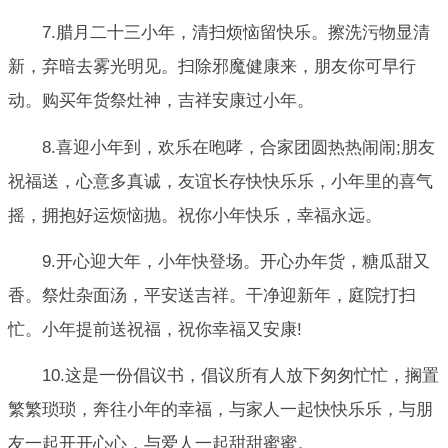
7.腊月二十三小年，清扫烦恼留快乐。擦洗污物显清
新，弃暗去雾光明见。扫除邪魔健康来，朋友你可早行
动。购买年货祭灶神，吉祥安康过小年。
8.喜迎小年到，欢乐在咆哮，合家团圆热热闹闹;朋友
祝福送，心意多真诚，友谊长存快快乐乐，小年里的喜气
摇，拥抱好运烦恼抛。祝你小年快乐，幸福永远。
9.开心迎大年，小年快登场。开心办年货，糖瓜甜又
香。祭灶杂面汤，平安送吉祥。干净迎新年，庭院打扫
忙。小年提前送祝福，祝你幸福又安康!
10.这是一份倡议书，倡议所有人放下匆匆忙忙，搁置
繁繁琐琐，奔往小年的幸福，与家人一起快快乐乐，与朋
友一起开开心心，与爱人一起甜甜蜜蜜。