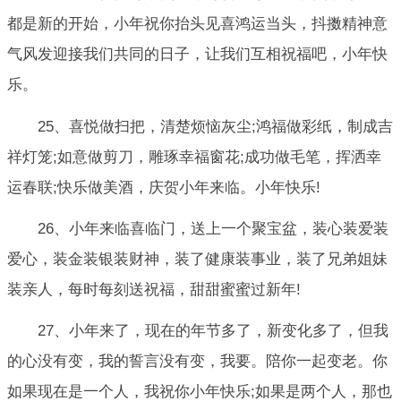
都是新的开始，小年祝你抬头见喜鸿运当头，抖擞精神意
气风发迎接我们共同的日子，让我们互相祝福吧，小年快
乐。
25、喜悦做扫把，清楚烦恼灰尘;鸿福做彩纸，制成吉
祥灯笼;如意做剪刀，雕琢幸福窗花;成功做毛笔，挥洒幸
运春联;快乐做美酒，庆贺小年来临。小年快乐!
26、小年来临喜临门，送上一个聚宝盆，装心装爱装
爱心，装金装银装财神，装了健康装事业，装了兄弟姐妹
装亲人，每时每刻送祝福，甜甜蜜蜜过新年!
27、小年来了，现在的年节多了，新变化多了，但我
的心没有变，我的誓言没有变，我要。陪你一起变老。你
如果现在是一个人，我祝你小年快乐;如果是两个人，那也