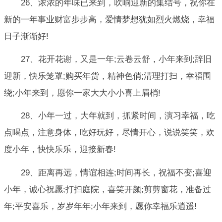
26、浓浓的年味已来到，吹响迎新的集结号，祝你在
新的一年事业财富步步高，爱情梦想犹如烈火燃烧，幸福
日子渐渐好!
27、花开花谢，又是一年;云卷云舒，小年来到;辞旧
迎新，快乐笼罩;购买年货，精神色俏;清理打扫，幸福围
绕;小年来到，愿你一家大大小小喜上眉梢!
28、小年一过，大年就到，抓紧时间，演习幸福，吃
点喝点，注意身体，吃好玩好，尽情开心，说说笑笑，欢
度小年，快快乐乐，迎接新春!
29、距离再远，情谊相连;时间再长，祝福不变;喜迎
小年，诚心祝愿;打扫庭院，喜笑开颜;剪剪窗花，准备过
年;平安喜乐，岁岁年年;小年来到，愿你幸福乐逍遥!