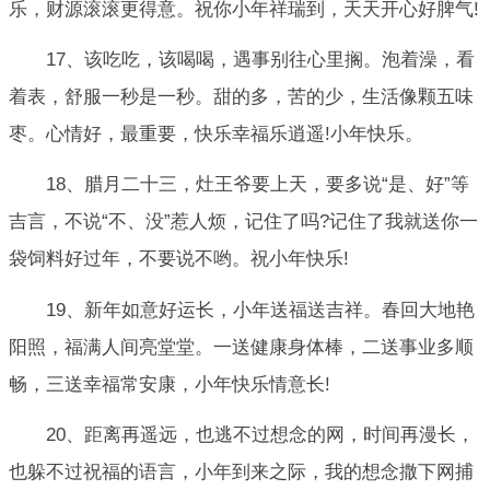
乐，财源滚滚更得意。祝你小年祥瑞到，天天开心好脾气!
17、该吃吃，该喝喝，遇事别往心里搁。泡着澡，看
着表，舒服一秒是一秒。甜的多，苦的少，生活像颗五味
枣。心情好，最重要，快乐幸福乐逍遥!小年快乐。
18、腊月二十三，灶王爷要上天，要多说“是、好”等
吉言，不说“不、没”惹人烦，记住了吗?记住了我就送你一
袋饲料好过年，不要说不哟。祝小年快乐!
19、新年如意好运长，小年送福送吉祥。春回大地艳
阳照，福满人间亮堂堂。一送健康身体棒，二送事业多顺
畅，三送幸福常安康，小年快乐情意长!
20、距离再遥远，也逃不过想念的网，时间再漫长，
也躲不过祝福的语言，小年到来之际，我的想念撒下网捕