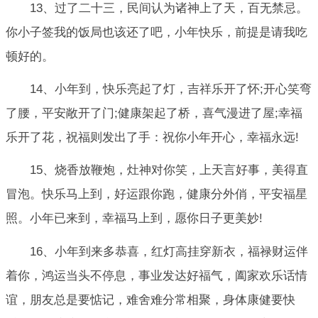
13、过了二十三，民间认为诸神上了天，百无禁忌。
你小子签我的饭局也该还了吧，小年快乐，前提是请我吃
顿好的。
14、小年到，快乐亮起了灯，吉祥乐开了怀;开心笑弯
了腰，平安敞开了门;健康架起了桥，喜气漫进了屋;幸福
乐开了花，祝福则发出了手：祝你小年开心，幸福永远!
15、烧香放鞭炮，灶神对你笑，上天言好事，美得直
冒泡。快乐马上到，好运跟你跑，健康分外俏，平安福星
照。小年已来到，幸福马上到，愿你日子更美妙!
16、小年到来多恭喜，红灯高挂穿新衣，福禄财运伴
着你，鸿运当头不停息，事业发达好福气，阖家欢乐话情
谊，朋友总是要惦记，难舍难分常相聚，身体康健要快