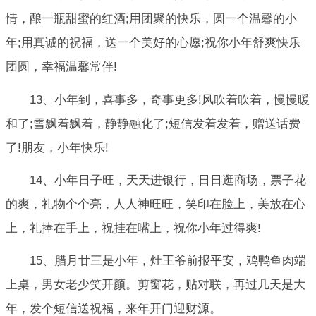
情，酿一瓶甜蜜的红酒;用团聚的快乐，圆一个温馨的小
年;用真诚的祝福，送一个美好的心愿;祝你小年舒爽快乐
团圆，幸福温馨常伴!
13、小年到，喜事多，奇事更多!风吹着吹着，慢慢暖
和了;雪飘着飘着，静静融化了;短信发着发着，赠送话费
了!朋友，小年快乐!
14、小年日子旺，天天进银行，日日逛商场，票子花
的爽，礼物个个亮，人人神旺旺，笑印在脸上，美放在心
上，礼捧在手上，祝挂在嘴上，祝你小年过得爽!
15、腊月廿三是小年，灶王爷前报平安，鸡鸭鱼肉端
上桌，男女老少笑开颜。剪窗花，贴对联，再过几天是大
年，发个短信送祝福，来年开门迎财源。