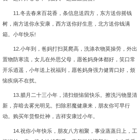
11.冬去春来百花香，条信息送四方，东方送你摇钱
树，南方送你永安康，西方送你好生意，北方送你钱满
箱。小年快乐!
12.小年到，爸妈打扫莫爬高，洗涤衣物莫操劳，外出
置物防寒流，女儿在外思父母，愿爸妈身体都好，笑口常
开乐逍遥，小年送上祝福到，愿爸妈身强力健胃口好，烦
恼疾病不在扰。
13.腊月二十三小年，清扫烦恼留快乐。擦洗污物显清
新，弃暗去雾光明见。扫除邪魔健康来，朋友你可早行
动。购买年货祭灶神，吉祥安康过小年。
14.祝你小年快乐，朋友八方相聚，事业蒸蒸日上，工