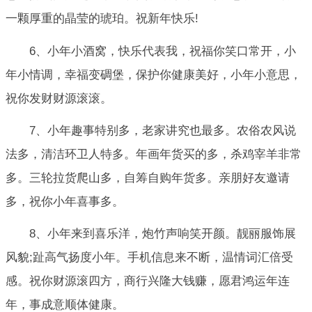
一颗厚重的晶莹的琥珀。祝新年快乐!
6、小年小酒窝，快乐代表我，祝福你笑口常开，小
年小情调，幸福变碉堡，保护你健康美好，小年小意思，
祝你发财财源滚滚。
7、小年趣事特别多，老家讲究也最多。农俗农风说
法多，清洁环卫人特多。年画年货买的多，杀鸡宰羊非常
多。三轮拉货爬山多，自筹自购年货多。亲朋好友邀请
多，祝你小年喜事多。
8、小年来到喜乐洋，炮竹声响笑开颜。靓丽服饰展
风貌;趾高气扬度小年。手机信息来不断，温情词汇倍受
感。祝你财源滚四方，商行兴隆大钱赚，愿君鸿运年连
年，事成意顺体健康。