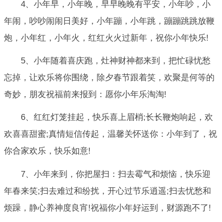
4、小年早，小年晚，早早晚晚有平安，小年吵，小
年闹，吵吵闹闹日美好，小年蹦，小年跳，蹦蹦跳跳放鞭
炮，小年红，小年火，红红火火过新年，祝你小年快乐!
5、小年随着喜庆跑，灶神财神都来到，把忙碌忧愁
忘掉，让欢乐将你围绕，除夕春节跟着笑，欢聚是何等的
奇妙，朋友祝福前来报到：愿你小年乐淘淘!
6、红红灯笼挂起，快乐喜上眉梢;长长鞭炮响起，欢
欢喜喜甜蜜;真情短信传起，温馨关怀送你：小年到了，祝
你合家欢乐，快乐如意!
7、小年来到，你把屋扫：扫去霉气和烦恼，快乐迎
年春来笑;扫去难过和纷扰，开心过节乐逍遥;扫去忧愁和
烦躁，静心养神度良宵!祝福你小年好运到，财源跑不了!