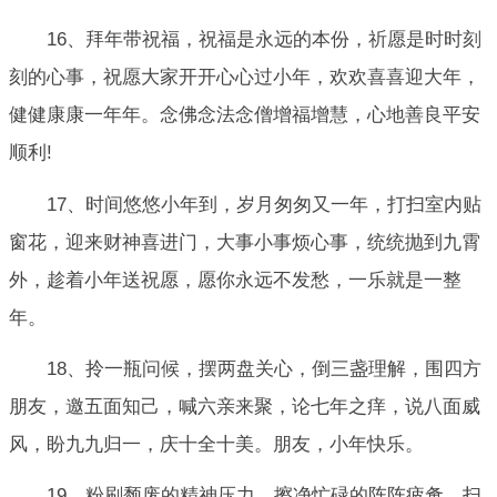
16、拜年带祝福，祝福是永远的本份，祈愿是时时刻
刻的心事，祝愿大家开开心心过小年，欢欢喜喜迎大年，
健健康康一年年。念佛念法念僧增福增慧，心地善良平安
顺利!
17、时间悠悠小年到，岁月匆匆又一年，打扫室内贴
窗花，迎来财神喜进门，大事小事烦心事，统统抛到九霄
外，趁着小年送祝愿，愿你永远不发愁，一乐就是一整
年。
18、拎一瓶问候，摆两盘关心，倒三盏理解，围四方
朋友，邀五面知己，喊六亲来聚，论七年之痒，说八面威
风，盼九九归一，庆十全十美。朋友，小年快乐。
19、粉刷颓废的精神压力，擦净忙碌的阵阵疲惫，扫