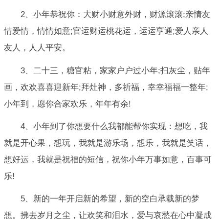
2、小年恭祝你：大财小财意外财，财源滚滚;亲情友
情爱情，情情如意;官运财运桃花运，运运亨通;爱人亲人
友人，人人平安。
3、二十三，糖官粘，家家户户过小年;扫灰尘，贴年
画，欢欢喜喜迎新年;拜灶神，多祈福，幸幸福福一整年;
小年到，愿你合家欢乐，年年有余!
4、小年到了你想要什么我都能帮你实现：想吃，我
就是开心果，想玩，我就是游乐场，想乐，我就是笑话，
想好运，我就是祝福的短信，祝你小年万事如意，百事可
乐!
5、新的一年开启新的希望，新的空白承载新的梦
想。拂去岁月之尘，让欢笑和泪水，爱与哀愁在心中凝成