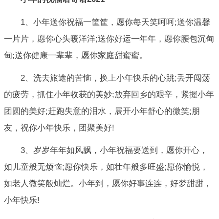
1、小年送你祝福一筐筐，愿你每天笑呵呵;送你温馨
一片片，愿你心头暖洋洋;送你好运一年年，愿你腰包沉甸
甸;送你健康一辈辈，愿你家庭甜蜜蜜。
2、洗去旅途的苦恼，换上小年快乐的心跳;丢开闯荡
的疲劳，抓住小年收获的美妙;放弃回乡的艰辛，紧握小年
团圆的美好;赶跑失意的泪水，展开小年舒心的微笑;朋
友，祝你小年快乐，团聚美好!
3、岁岁年年如风飘，小年祝福要送到，愿你开心，
如儿童般无烦恼;愿你快乐，如壮年般多旺盛;愿你愉悦，
如老人微笑般灿烂。小年到，愿你好事连连，好梦甜甜，
小年快乐!