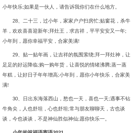
小年快乐;如果是一伙人，请告诉我你们在什么地方。
28、二十三，过小年，家家户户扫房忙;贴窗花，杀牛
羊，欢欢喜喜迎新年;拜灶王，求吉祥，平平安安又一年;
小年到，愿你幸福平安，合家美满!
29、贴一贴年画，让吉祥的氛围萦绕;拜一拜灶神，让
足足的好运降临;购一购年货，让喜悦的情绪沸腾;蒸一蒸
年糕，让好日子年年增高;小年到，愿你小年快乐，合家美
满!
30、日出东海落西山，愁也一天，喜也一天;遇事不钻
牛角尖，人也舒坦，心也舒坦;常与朋友聊聊天，古也谈
谈，今也谈谈，不是神仙胜似神仙;愿你快乐一。
小年的祝福语寄语2021