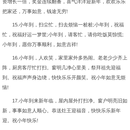
资增长一倍，奖金连续翻番，喜气洋洋迎新年，欢欢乐乐
把家还，万事如意，钱途无穷!
15.小年到，扫尘忙，扫去烦恼一桩桩;小年到，祝福
忙，祝福好运一箩筐;小年到，请客忙，请你吃饭莫惊慌;
小年到，愿你万事顺利，如意吉祥!
16.小年到，人欢笑，家里家外多热闹。老老少少齐上
阵，厨房客厅忙打扫。窗明几净心里美，祭拜祖先迎福
到。祝福声声身边绕，快快乐乐开颜笑。祝小年如意无烦
恼!
17.小年到来新年临，屋内屋外打扫净。窗户明亮旧如
新，事事如意人顺心。恭送灶王迎福音，快快乐乐新年
迎。祝小年快乐!