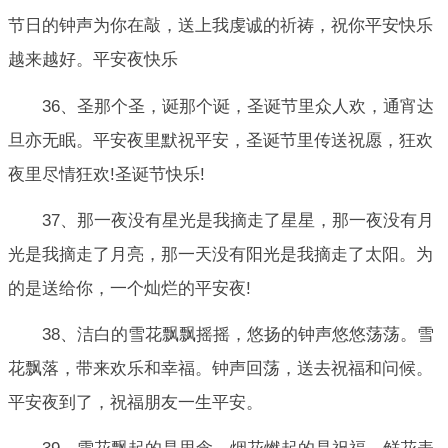
节日的钟声为你在敲，送上我虔诚的祈祷，祝你平安快乐
越来越好。平安夜快乐
36、圣那个圣，诞那个诞，圣诞节里众人欢，通宵达
旦亦无眠。平安夜里默祝平安，圣诞节里传送祝愿，狂欢
夜里尽情狂欢!圣诞节快乐!
37、那一夜没有星光是我摘走了星星，那一夜没有月
光是我摘走了月亮，那一天没有阳光是我摘走了太阳。为
的是送给你，一个灿烂的平安夜!
38、洁白的雪花飘飘摇摇，悠扬的钟声悠悠荡荡。雪
花飘落，带来欢乐和幸福。钟声回荡，送去祝福和问候。
平安夜到了，祝福朋友一生平安。