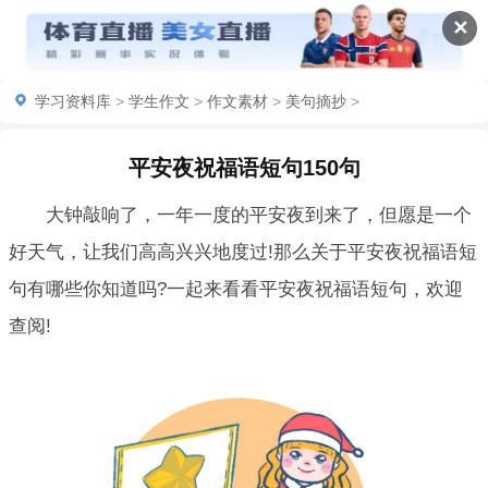
✕
学习资料库
>
学生作文
>
作文素材
>
美句摘抄
>
平安夜祝福语短句150句
大钟敲响了，一年一度的平安夜到来了，但愿是一个
好天气，让我们高高兴兴地度过!那么关于平安夜祝福语短
句有哪些你知道吗?一起来看看平安夜祝福语短句，欢迎
查阅!