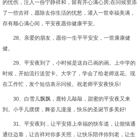
的忧伤，注入一份宁静祥和，留有开心满心房;在问候里添
了一些吉祥，愿除去你生活的忧愁，灌入一世幸福美满，
存有顺心满心间，平安夜愿你健康平安。
28、亲爱的朋友，愿你一生平平安安，一世康康健
健。
29、平安夜到了，小时候是送自己画的画。上中学的
时候，开始流行送贺卡。大学了，学会了给老师送花。现
在工作忙，发个短信表示问候。祝老师平安夜快乐!
30、白雪儿飘飘，鹿铃儿敲敲，甜蜜的平安夜又来
到。小手儿摆摆，舞姿儿漫漫，快乐的圣诞节多美好!
31、平安夜到，让平安搭上幸福的快车道，让烦恼通
通往边靠，让吉祥对你多关照，让快乐陪伴你到老，让生