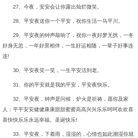
27、今夜，安安会让你露出灿烂微笑。
28、平安夜送你一个平安，祝你生活一马平川。
29、平安夜的钟声敲响了，祝你一夜好梦无扰，一冬
好身无恙，一年好景相伴，一生好运相随，一辈子好事连
连!
30、平安夜笑一笑，一生平安活到老。
31、你的平安就是我的平安，平安夜快乐。
32、平安夜，钟声是问候，炉火是祈祷，愿你及家
人：平平安安健健康康甜甜蜜蜜高高兴兴乐乐呵呵欢欢喜
喜快快乐乐永远幸福。圣诞快乐!
33、平安夜，下着雨，湿湿的，心情也如此潮湿你就