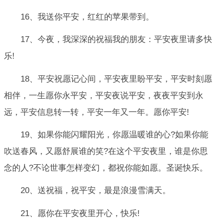
16、我送你平安，红红的苹果带到。
17、今夜，我深深的祝福我的朋友：平安夜里请多快
乐!
18、平安祝愿记心间，平安夜里盼平安，平安时刻愿
相伴，一生愿你永平安，平安夜说平安，夜夜平安到永
远，平安信息转一转，平安一年又一年。愿你平安!
19、如果你能闪耀阳光，你愿温暖谁的心?如果你能
吹送春风，又愿舒展谁的笑?在这个平安夜里，谁是你思
念的人?不论世事怎样变幻，都祝你能如愿。圣诞快乐。
20、送祝福，祝平安，最是浪漫雪满天。
21、愿你在平安夜里开心，快乐!