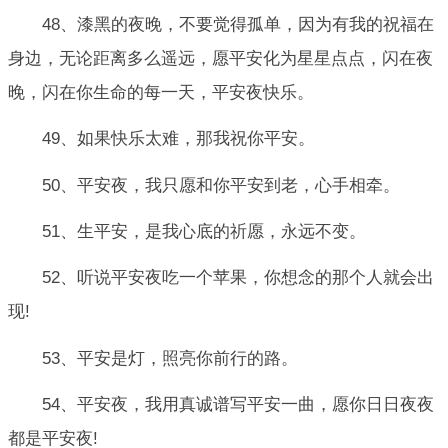
48、漆黑的夜晚，不要觉得孤单，因为有我的祝福在
身边，无论距离多么遥远，愿平安化为星星点点，闪在夜
晚，闪在你生命的每一天，平安夜快乐。
49、如果快乐太难，那我祝你平安。
50、平安夜，我只愿和你平安到老，心手相牵。
51、生平安，是我心底的祈愿，永远不变。
52、听说平安夜吃一个苹果，你想念的那个人就会出
现!
53、平安是灯，照亮你前行的路。
54、平安夜，我用真诚谱写平安一曲，愿你日日夜夜
都是平安夜!