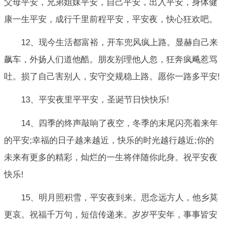
父母平安，兄弟姐妹平安，自己平安，出入平安，身体健
康一生平安，成行千里前程平安，平安夜，快心狂欢吧。
12、现今生活都富裕，开车兜风疯上路。显赫自己来
飙车，外扬人们道他酷。朋友别理他人忽，狂奔疯飚惹骂
吐。损了自己害别人，安守交规稳上路。愿你一路多平安!
13、平安夜里平平安，圣诞节日快快乐!
14、四季的终声敲响了夜空，冬季的末尾闪亮着来年
的平安;幸福的日子越来越近，快乐的时光越行越近;你的
未来有更多的精彩，灿烂的一生将伴随你此身。祝平安夜
快乐!
15、明月照积雪，平安夜到来。思念远方人，他乡莫
更哀。祝福千万句，短信传递来。岁岁平安年，事事皆安