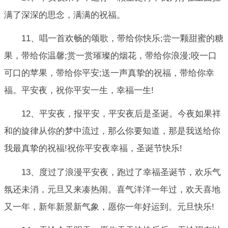
满了深深的思念，满满的祝福。
11、唱一首欢畅的颂歌，带给你快乐;尝一颗甜蜜的糖
果，带给你温馨;赏一赏璀璨的烟花，带给你浪漫;咬一口
可口的苹果，带给你平安;送一声真挚的祝福，带给你幸
福。平安夜，祝你平安一生，幸福一生!
12、平安夜，报平安，平安夜后是圣诞。今夜如果祥
和的旋律从你的梦中流过，那么你要知道，那是我送给你
我最真挚的祝福!祝你平安夜幸福，圣诞节快乐!
13、度过了浪漫平安夜，跑过了幸福圣诞节，欢乐气
氛还未消，元旦又来凑热闹。喜气洋洋一年过，欢天喜地
又一年，新年新景新气象，愿你一年好运到。元旦快乐!