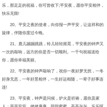
乐，那足足的祝福，你可曾收下;平安夜，愿你平安相伴，
快乐无限!
20、平安之夜的使者，向你报一声平安，让这祥和的
旋律，伴随你度过今晚。
21、鹿儿蹦蹦跳跳，铃儿轻轻摇晃，平安夜的钟声又
一次的敲响，远方的你是否一切顺利。一千句祝福送给
你，愿你幸福美丽。
22、平安夜的钟声敲响了，祝你一夜好梦无扰，一冬
好身无恙，一年好景相伴，一生好运相随，一辈子好事连
连!
23、平安夜，钟声是问候，炉火是祈祷，愿你及家
人：平平安安、健健康康、甜甜蜜蜜、高高兴兴、乐乐呵