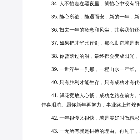
34. 人不怕走在黑夜里，就怕心中没有阳光。
35. 随心所欲，随遇而安，新的一年，
36. 扫去一年的疲惫和风尘，其实我们
37. 如果把才华比作剑，那么勤奋就是磨刀
38. 你曾落过的泪，最终都会变成阳光，照
39. 一世浮生一刹那，一程山水一年华。20
40. 只有胜利才能生存，只有成功才有代
41. 鲜花竞放人心畅，成功之路在前
作喜泪淌。愿你新年再努力，事业路上辉煌创
42. 一年很慢又很快，若是美好叫做精
43. 一无所有就是拼搏的理由。再见了，20