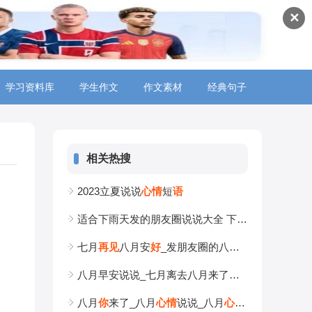
✕
学习资料库
>
学生作文
>
作文素材
>
经典句子
>
相关热搜
2023立夏说说
心
情
短
语
适合下雨天发的朋友圈说说大全 下雨天的
心
情
说说
七月
再
见
八月安
好
_发朋友圈的八月
心
情
说说大全
八月早安说说_七月离去八月来了
心
情
句子大全
八月
你
来了_八月
心
情
说说_八月
心
情
随笔句子大全