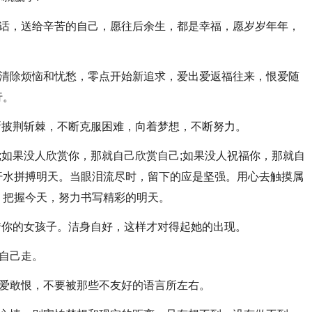
这段话，送给辛苦的自己，愿往后余生，都是幸福，愿岁岁年年，
忆，清除烦恼和忧愁，零点开始新追求，爱出爱返福往来，恨爱随
行。
不断披荆斩棘，不断克服困难，向着梦想，不断努力。
己;如果没人欣赏你，那就自己欣赏自己;如果没人祝福你，那就自
汗水拼搏明天。当眼泪流尽时，留下的应是坚强。用心去触摸属
。把握今天，努力书写精彩的明天。
见珍惜你的女孩子。洁身自好，这样才对得起她的出现。
靠自己走。
，敢爱敢恨，不要被那些不友好的语言所左右。