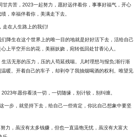
22同甘共苦，2023一起努力，愿好远伴着你，事事好福气，开心
成绩，幸福伴着你，美满走下去。
油，走在人生路上的我们!
。我们降生在这个世界上的唯一目的地就是好好活下去，活给自己
是心上平空开出的花，美丽妖娆，宛转低回处甘香沁人。
洒。生活无形的压力，压的人苟延残喘。儿时理想与报负;渐行渐
到温暖。开着自己的车子，却剥夺了我抽烟喝酒的权利。唯望见
，2023年愿你看淡一切，一切随缘，别计较，别纠缠。
到了这一步，就坚持下去，给自己一些肯定，你比自己想象中要坚
直还算努力，虽没有太多钱赚，但也一直温饱无忧，虽没有大富大
快乐。