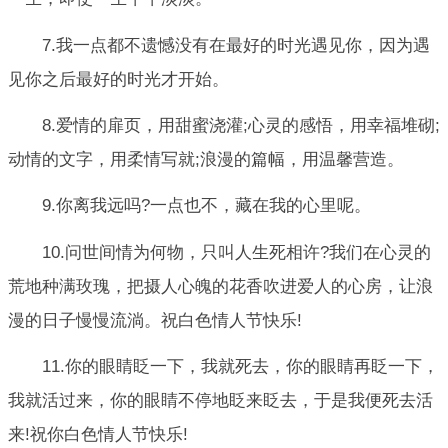
7.我一点都不遗憾没有在最好的时光遇见你，因为遇
见你之后最好的时光才开始。
8.爱情的扉页，用甜蜜浇灌;心灵的感悟，用幸福堆砌;
动情的文字，用柔情写就;浪漫的篇幅，用温馨营造。
9.你离我远吗?一点也不，藏在我的心里呢。
10.问世间情为何物，只叫人生死相许?我们在心灵的
荒地种满玫瑰，把摄人心魄的花香吹进爱人的心房，让浪
漫的日子慢慢流淌。祝白色情人节快乐!
11.你的眼睛眨一下，我就死去，你的眼睛再眨一下，
我就活过来，你的眼睛不停地眨来眨去，于是我便死去活
来!祝你白色情人节快乐!