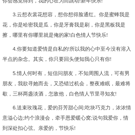
你会感觉得到，我的心在为而跳动!新年快乐!
3.云想衣裳花想容，想你想得脸通红。你是蜜蜂我是
花，你是哈密我是瓜，你是牙膏我是刷，你是黑板我是
擦，哪里有你哪里就是俺的家!白色情人节快乐!
4.你要知道爱情是自私的!所以我的心中至今没有溶入
半点的杂念。其实，你只要回头便知我心只有你!
5.情人何时有，短信问朋友，不知周围人流，可有男
朋友，我欲寻她而去，又恐错过机会，整夜难眠，最难将
歇，三杯两盏淡酒，怎敌他，白色情人节里寻知友!
6.送束玫瑰花，爱的芬芳甜心间;吃块巧克力，浓浓情
意溢心边;约个浪漫会，牵手恩爱暖心窝;说句我爱你，情
到深处扣心弦。亲爱的，节快乐!