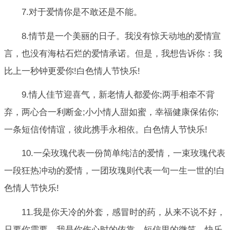
7.对于爱情你是不敢还是不能。
8.情节是一个美丽的日子。我没有惊天动地的爱情宣
言，也没有海枯石烂的爱情承诺。但是，我想告诉你：我
比上一秒钟更爱你!白色情人节快乐!
9.情人佳节迎喜气，新老情人都爱你;两手相牵不背
弃，两心合一利断金;小小情人甜如蜜，幸福健康保佑你;
一条短信传情谊，彼此携手永相依。白色情人节快乐!
10.一朵玫瑰代表一份简单纯洁的爱情，一束玫瑰代表
一段狂热冲动的爱情，一团玫瑰则代表一句一生一世的!白
色情人节快乐!
11.我是你天冷的外套，感冒时的药，从来不说不好，
只要你需要，我是你伤心时的依靠，短信里的微笑，快乐