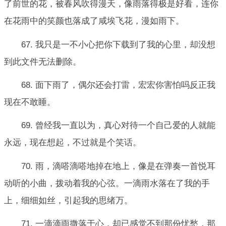
了前世的花，被春风吹得漫天，像雨落得极是好看，连你
在花雨中的笑颜也落成了咸埃飞花，漫如雨下。
67. 我只是一不小心把你下载到了我的心里，却没想
到此文件无法删除。
68. 面下雨了，偶尔还会打雷，宏宏你害怕吗反正我
现在不敢睡。
69. 曾经我一直以为，真心对待一个自己爱的人就能
永远，现在想起，不过就是个笑话。
70. 雨，滴嗒滴嗒地掉在地上，像是在弹奏一首悦耳
动听的小曲，拨动着我的心弦。一滴雨水落在了我的手
上，细细如丝，引起我的思绪万。
71. 一滴滴雨撒落于心，却已感觉不到那份忧愁，那