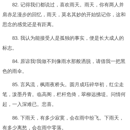
82. 记得我们都说过，喜欢雨天。雨天，你有两人并
肩赤足漫步的回忆，雨天，莫名其妙的开始惦记你，这和
思念的感觉还是有距离。
83. 我认为能接受人是孤独的事实，便是长大成人的
标志。
84. 原谅我!我做不到像雨水那般洒脱，请借我一把黑
色的雨伞。
85. 言风流，枫雨夜桥头。圆月成珏碎华初，红尘走
笔，泼墨丹青。临高阁，栏杆危倚，翠柳远拂堤。问情何
起，一入深难已。悲喜。
86. 下雨天，有多少寂寞，会在雨中纷飞。下雨天，
有多少离愁，会在雨中零落。