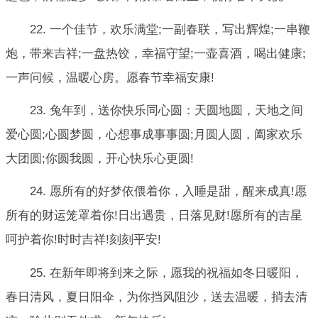
22. 一个佳节，欢乐满堂;一副春联，写出辉煌;一串鞭
炮，带来吉祥;一盘热饺，幸福守望;一壶喜酒，喝出健康;
一声问候，温暖心房。愿春节幸福安康!
23. 兔年到，送你快乐同心圆：天圆地圆，天地之间
爱心圆;心圆梦圆，心想事成事事圆;月圆人圆，阖家欢乐
大团圆;你圆我圆，开心快乐心更圆!
24. 愿所有的好梦依偎着你，入睡是甜，醒来成真!愿
所有的财运笼罩着你!日出遇贵，日落见财!愿所有的吉星
呵护着你!时时吉祥!刻刻平安!
25. 在新年即将到来之际，愿我的祝福如冬日暖阳，
春日清风，夏日阳伞，为你挡风阻沙，送去温暖，捎去清