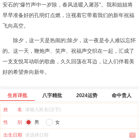
安石的“爆竹声中一岁除，春风送暖入屠苏”。我和姐姐将
早早准备好的孔明灯点燃，注视着它带着我们的新年祝福
飞向高空。
除夕，这一天是热闹的;除夕，这一夜是令人难以忘怀
的。这一天，鞭炮声、笑声、祝福声交织在一起，汇成了
一支支悦耳动听的歌曲，久久回荡在耳边，让人们伴着美
好的希望奔向新年。
生肖详批
八字精批
2024运势
命中贵人
姓 名
性 别
男
女
出生日期