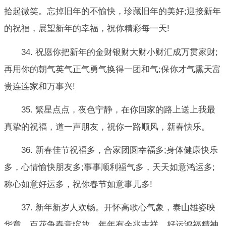
拾起微笑。忘掉旧年的不愉快，珍藏旧年的美好;迎接新年
的祝福，展望新年的幸福，祝你精彩每一天!
34. 祝愿你把新年的金财银财大财小财汇成万贯家财;
再用你的朝气英气正气勇气换得一团和气;保你才气熏天富
贵连连家和万事兴!
35. 繁星点点，夜色宁静，在你回家的路上送上我最
真挚的祝福，道一声朋友，祝你一路顺风，新春快乐。
36. 新春佳节祝福多，合家团圆幸福多;身体健康快乐
多，心情愉快朋友多;事事顺利福气多，天天如意鸿运多;
称心如意好运多，祝你春节如意事儿多!
37. 新年新岁人欢畅。开怀高歌心气象，泰山雄姿映
华章。百花争春竞绽放，年年有余兆吉祥。好运鸿福精神