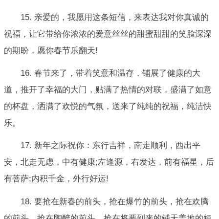
15. 亲爱的，我愿用这条短信，来表达我对你真诚的
祝福，让它带给你浓浓的爱意丝丝的甜蜜甜甜的笑脸深深
的期盼，愿你春节乐翻天!
16. 春节来了，带着笑意和温存，铺展了健康的大
道，推开了幸福的大门，贴满了热情的对联，盛满了如意
的杯盘，洒满了欢悦的气氛，送来了纯纯的祝福，纯洁快
乐。
17. 新年之际祝你：东行吉祥，南走顺利，西出平
安，北走无虑，中有健康;左逢源，右发达，前有福星，后
有菩萨;内积千金，外行好运!
18. 要抢在新春的前头，抢在爆竹的前头，抢在欢腾
的前头，抢在陶醉的前头，抢在将要到来的铺天盖地的短