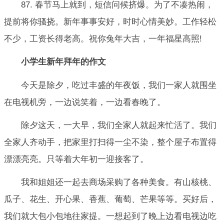
87. 春节马上就到，短信问候挤爆。为了不凑热闹，
提前将你骚挠。新年事事安好，时时心情美妙。工作轻松
不少，工资长得老高。祝你兔年大吉，一年福星高照!
小学生新年拜年的作文
今天是除夕，吃过丰盛的年夜饭，我们一家人就围坐
在电视机旁，一边说笑着，一边看春晚了。
除夕这天，一大早，我们全家人就起来忙活了。我们
全家人齐动手，把家里打扫得一尘不染，整个屋子布置得
漂漂亮亮。只等着大年初一迎接客了。
我和姐姐还一起去商场采购了各种美食。有山核桃、
瓜子、花生、开心果、香蕉、葡萄、芒果等等。买好后，
我们就大包小包地往家提。一想起到了晚上边看电视边吃