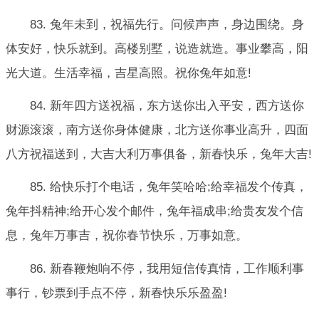
83. 兔年未到，祝福先行。问候声声，身边围绕。身
体安好，快乐就到。高楼别墅，说造就造。事业攀高，阳
光大道。生活幸福，吉星高照。祝你兔年如意!
84. 新年四方送祝福，东方送你出入平安，西方送你
财源滚滚，南方送你身体健康，北方送你事业高升，四面
八方祝福送到，大吉大利万事俱备，新春快乐，兔年大吉!
85. 给快乐打个电话，兔年笑哈哈;给幸福发个传真，
兔年抖精神;给开心发个邮件，兔年福成串;给贵友发个信
息，兔年万事吉，祝你春节快乐，万事如意。
86. 新春鞭炮响不停，我用短信传真情，工作顺利事
事行，钞票到手点不停，新春快乐乐盈盈!