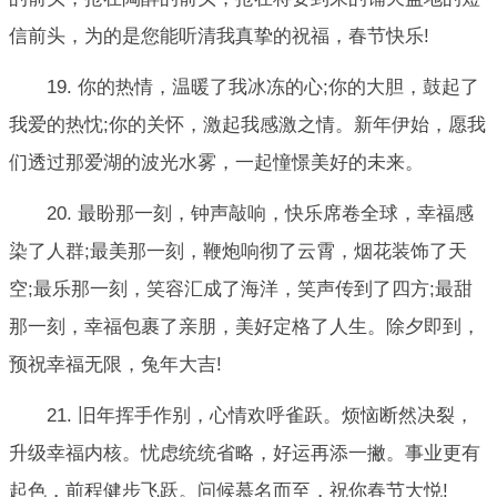
信前头，为的是您能听清我真挚的祝福，春节快乐!
19. 你的热情，温暖了我冰冻的心;你的大胆，鼓起了
我爱的热忱;你的关怀，激起我感激之情。新年伊始，愿我
们透过那爱湖的波光水雾，一起憧憬美好的未来。
20. 最盼那一刻，钟声敲响，快乐席卷全球，幸福感
染了人群;最美那一刻，鞭炮响彻了云霄，烟花装饰了天
空;最乐那一刻，笑容汇成了海洋，笑声传到了四方;最甜
那一刻，幸福包裹了亲朋，美好定格了人生。除夕即到，
预祝幸福无限，兔年大吉!
21. 旧年挥手作别，心情欢呼雀跃。烦恼断然决裂，
升级幸福内核。忧虑统统省略，好运再添一撇。事业更有
起色，前程健步飞跃。问候慕名而至，祝你春节大悦!