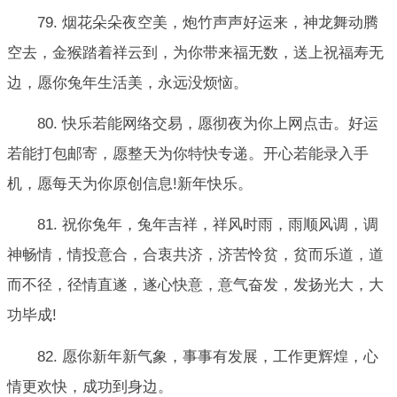
79. 烟花朵朵夜空美，炮竹声声好运来，神龙舞动腾
空去，金猴踏着祥云到，为你带来福无数，送上祝福寿无
边，愿你兔年生活美，永远没烦恼。
80. 快乐若能网络交易，愿彻夜为你上网点击。好运
若能打包邮寄，愿整天为你特快专递。开心若能录入手
机，愿每天为你原创信息!新年快乐。
81. 祝你兔年，兔年吉祥，祥风时雨，雨顺风调，调
神畅情，情投意合，合衷共济，济苦怜贫，贫而乐道，道
而不径，径情直遂，遂心快意，意气奋发，发扬光大，大
功毕成!
82. 愿你新年新气象，事事有发展，工作更辉煌，心
情更欢快，成功到身边。