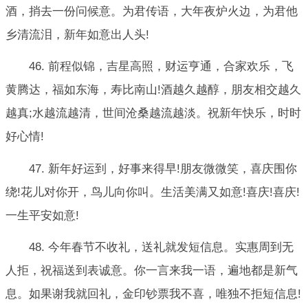
酒，捎去一份问候意。为君传语，大年夜炉火边，为君他
乡清流泪，新年如意出人头!
46. 前程似锦，吉星高照，财运亨通，合家欢乐，飞
黄腾达，福如东海，寿比南山!酒越久越醇，朋友相交越久
越真;水越流越清，世间沧桑越流越淡。祝新年快乐，时时
好心情!
47. 新年好运到，好事来得早!朋友微微笑，喜庆围你
绕!花儿对你开，鸟儿向你叫。生活美满又如意!喜庆!喜庆!
一生平安如意!
48. 今年春节不收礼，送礼就发短信息。实惠周到无
人拒，祝福送到表诚意。你一言来我一语，遍地都是新气
息。如果谢我就回礼，金印钞票我不喜，唯独不拒短信息!