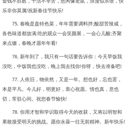
金钱不胜数，干活不辛苦，悠闲像老鼠，浪漫似乐谱，快
乐非你莫属!祝新春佳节快乐!
75. 春晚是盘特色菜，年年需要调料拌;酸甜苦辣咸，
各色味道都放满;吃的观众一会笑颜展，一会心儿酸;齐聚
来点缀，春晚才愿年年看!
76. 新年到了，我只有一句话要告诉你：今天早饭我
没吃，中饭我也没吃，晚上我去找你!你呀，快去准备吧!
77. 人依旧，物依然，又是一年。想也好，忘也罢，
本是平凡。今儿好，明更好，衷心祝愿。情也真，意也
切，常驻心间。祝您春节愉快!
78. 你用才智和学识取得今天的收获，又将以明智和
果敢接受明天的挑战。愿你永葆一往无前精神。新年快乐!