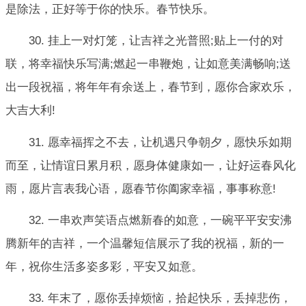
是除法，正好等于你的快乐。春节快乐。
30. 挂上一对灯笼，让吉祥之光普照;贴上一付的对
联，将幸福快乐写满;燃起一串鞭炮，让如意美满畅响;送
出一段祝福，将年年有余送上，春节到，愿你合家欢乐，
大吉大利!
31. 愿幸福挥之不去，让机遇只争朝夕，愿快乐如期
而至，让情谊日累月积，愿身体健康如一，让好运春风化
雨，愿片言表我心语，愿春节你阖家幸福，事事称意!
32. 一串欢声笑语点燃新春的如意，一碗平平安安沸
腾新年的吉祥，一个温馨短信展示了我的祝福，新的一
年，祝你生活多姿多彩，平安又如意。
33. 年末了，愿你丢掉烦恼，拾起快乐，丢掉悲伤，