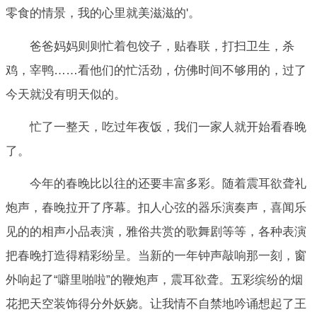
零食的情景，我的心里就美滋滋的'。
爸爸妈妈则则忙着包饺子，贴春联，打扫卫生，杀
鸡，宰鸭……看他们的忙活劲，仿佛时间不够用的，过了
今天就没有明天似的。
忙了一整天，吃过年夜饭，我们一家人就开始看春晚
了。
今年的春晚比以往的还要丰富多彩。随着震耳欲聋礼
炮声，春晚拉开了序幕。扣人心弦的器乐演奏声，喜闻乐
见的的相声小品表演，雅俗共赏的歌舞剧等等，各种表演
把春晚打造得精彩纷呈。当新的一年钟声敲响那一刻，窗
外响起了“噼里啪啦”的鞭炮声，震耳欲聋。五彩缤纷的烟
花把天空装饰得分外妖娆。让我情不自禁地吟诵想起了王