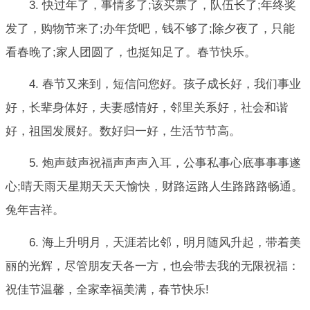
3. 快过年了，事情多了;该买票了，队伍长了;年终奖
发了，购物节来了;办年货吧，钱不够了;除夕夜了，只能
看春晚了;家人团圆了，也挺知足了。春节快乐。
4. 春节又来到，短信问您好。孩子成长好，我们事业
好，长辈身体好，夫妻感情好，邻里关系好，社会和谐
好，祖国发展好。数好归一好，生活节节高。
5. 炮声鼓声祝福声声声入耳，公事私事心底事事事遂
心;晴天雨天星期天天天愉快，财路运路人生路路路畅通。
兔年吉祥。
6. 海上升明月，天涯若比邻，明月随风升起，带着美
丽的光辉，尽管朋友天各一方，也会带去我的无限祝福：
祝佳节温馨，全家幸福美满，春节快乐!