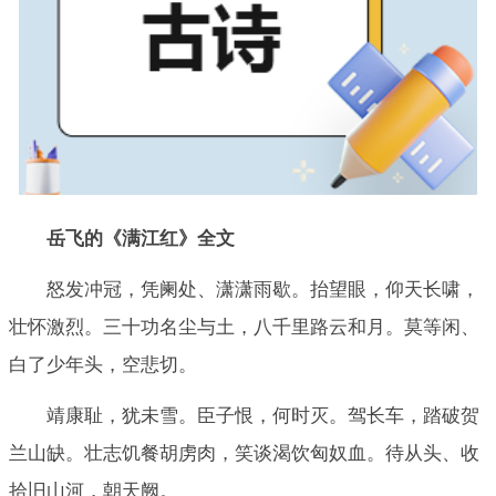
岳飞的《满江红》全文
怒发冲冠，凭阑处、潇潇雨歇。抬望眼，仰天长啸，
壮怀激烈。三十功名尘与土，八千里路云和月。莫等闲、
白了少年头，空悲切。
靖康耻，犹未雪。臣子恨，何时灭。驾长车，踏破贺
兰山缺。壮志饥餐胡虏肉，笑谈渴饮匈奴血。待从头、收
拾旧山河，朝天阙。