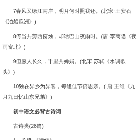
7春风又绿江南岸，明月何时照我还。(北宋·王安石
《泊船瓜洲》)
8何当共剪西窗烛，却话巴山夜雨时。(唐·李商隐《夜
雨寄北》)
9但愿人长久，千里共婵娟。(北宋 苏轼《水调歌
头》)
10独在异乡为异客，每逢佳节倍思亲。( 唐 王维《九
月九日忆山东兄弟》)
初中语文必背古诗词
古诗类(26篇)