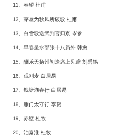
11、春望 杜甫
12、茅屋为秋风所破歌 杜甫
13、白雪歌送武判官归京 岑参
14、早春呈水部张十八员外 韩愈
15、酬乐天扬州初逢席上见赠 刘禹锡
16、观刈麦 白居易
17、钱塘湖春行 白居易
18、雁门太守行 李贺
19、赤壁 杜牧
20、泊秦淮 杜牧