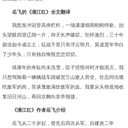
岳飞的《满江红》全文翻译
我怒发冲冠登高倚栏杆，一场潇潇细雨刚刚停歇。抬
头望眼四望辽阔一片，仰天长声啸叹。壮怀激烈，三十年
勋业如今成尘土，征战千里只有浮云明月。莫虚度年华白
了少年头，只有独自悔恨悲悲切切。
靖康年的奇耻尚未洗雪，臣子愤恨何时才能泯灭。我
只想驾御着一辆辆战车踏破贺兰山敌人营垒。壮志同仇饿
吃敌军的肉，笑谈蔑敌渴饮敌军的血。我要从头彻底地收
复旧日河山，再回京阙向皇帝报捷。
《满江红》作者岳飞介绍
岳飞从二十岁起，曾先后四次从军。自建炎二年