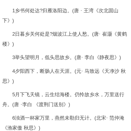
1乡书何处达?归雁洛阳边。(唐 · 王湾《次北固山
下》)
2日暮乡关何处是?烟波江上使人愁。(唐· 崔灏《黄鹤
楼》)
3举头望明月，低头思故乡。(唐· 李白《静夜思》)
4夕阳西下，断肠人在天涯。(元· 马致远《天净沙 秋
思》)
5月下飞天镜，云生结海楼。仍怜故乡水，万里送行
舟。(唐 ·李白 《渡荆门送别》)
6浊酒一杯家万里，燕然未勒归无计。(北宋· 范仲淹
《渔家傲 秋思》)