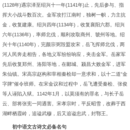
(1128年)遇宗泽至绍兴十一年(1141年)止，先后参与、指
挥大小战斗数百次。金军攻打江南时，独树一帜，力主抗
金，收复建康。绍兴四年(1134年)，收复襄阳六郡。绍兴
六年(1136年)，率师北伐，顺利攻取商州、虢州等地。绍
兴十年(1140年)，完颜宗弼毁盟攻宋，岳飞挥师北伐，两
河人民奔走相告，各地义军纷纷响应，夹击金军。岳家军
先后收复郑州、洛阳等地，在郾城、颍昌大败金军，进军
朱仙镇。宋高宗赵构和宰相秦桧却一意求和，以十二道“金
字牌”催令班师。在宋金议和过程中，岳飞遭受秦桧、张俊
等人诬陷入狱。1142年1月，以莫须有的罪名，与长子岳
云、部将张宪一同遇害。宋孝宗时，平反昭雪，改葬于西
湖畔栖霞岭，追谥武穆，后又追谥忠武，封鄂王。
初中语文古诗文必备名句