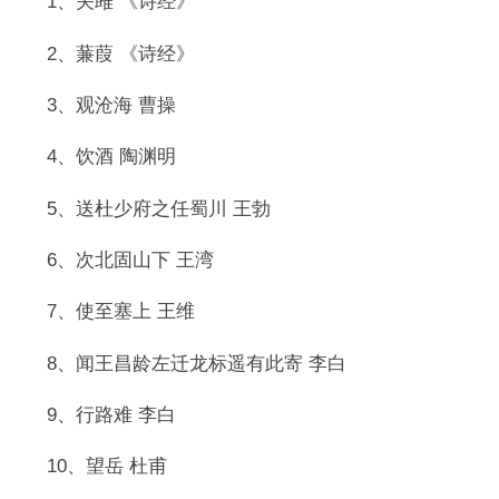
1、关雎 《诗经》
2、蒹葭 《诗经》
3、观沧海 曹操
4、饮酒 陶渊明
5、送杜少府之任蜀川 王勃
6、次北固山下 王湾
7、使至塞上 王维
8、闻王昌龄左迁龙标遥有此寄 李白
9、行路难 李白
10、望岳 杜甫