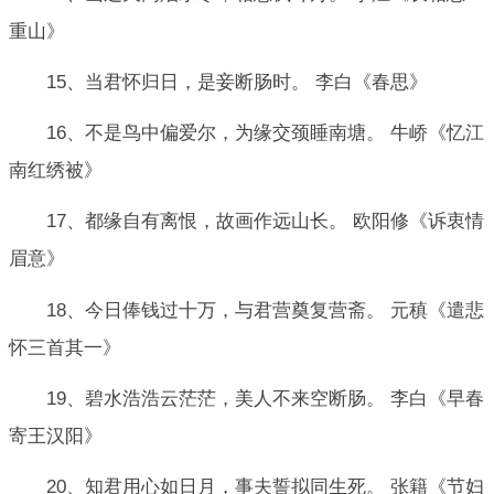
重山》
15、当君怀归日，是妾断肠时。 李白《春思》
16、不是鸟中偏爱尔，为缘交颈睡南塘。 牛峤《忆江
南红绣被》
17、都缘自有离恨，故画作远山长。 欧阳修《诉衷情
眉意》
18、今日俸钱过十万，与君营奠复营斋。 元稹《遣悲
怀三首其一》
19、碧水浩浩云茫茫，美人不来空断肠。 李白《早春
寄王汉阳》
20、知君用心如日月，事夫誓拟同生死。 张籍《节妇