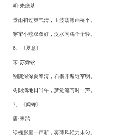
明·朱瞻基
景雨初过爽气清，玉波荡漾画桥平。
穿帘小燕双双好，泛水闲鸥个个轻。
6、《夏意》
宋·苏舜钦
别院深深夏簟清，石榴开遍透帘明。
树阴满地日当午，梦觉流莺时一声。
7、《闻蝉》
唐·耒鹄
绿槐影里一声新，雾薄风轻力未匀。