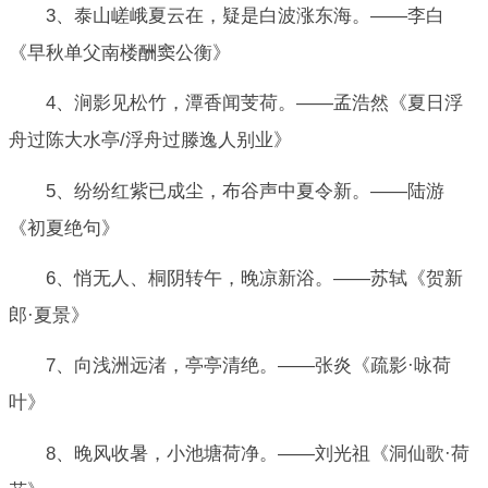
3、泰山嵯峨夏云在，疑是白波涨东海。——李白
《早秋单父南楼酬窦公衡》
4、涧影见松竹，潭香闻芰荷。——孟浩然《夏日浮
舟过陈大水亭/浮舟过滕逸人别业》
5、纷纷红紫已成尘，布谷声中夏令新。——陆游
《初夏绝句》
6、悄无人、桐阴转午，晚凉新浴。——苏轼《贺新
郎·夏景》
7、向浅洲远渚，亭亭清绝。——张炎《疏影·咏荷
叶》
8、晚风收暑，小池塘荷净。——刘光祖《洞仙歌·荷