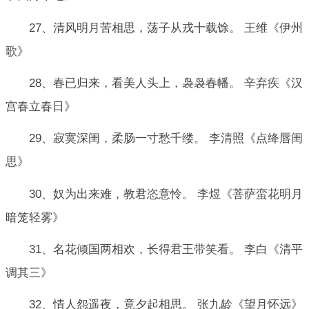
27、清风明月苦相思，荡子从戎十载馀。 王维《伊州
歌》
28、春已归来，看美人头上，袅袅春幡。 辛弃疾《汉
宫春立春日》
29、寂寞深闺，柔肠一寸愁千缕。 李清照《点绛唇闺
思》
30、奴为出来难，教君恣意怜。 李煜《菩萨蛮花明月
暗笼轻雾》
31、名花倾国两相欢，长得君王带笑看。 李白《清平
调其三》
32、情人怨遥夜，竟夕起相思。 张九龄《望月怀远》