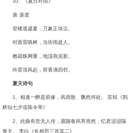
10、《夏日对雨》
唐·裴度
登楼逃盛夏，万象正埃尘。
对面雷嗔树，当街雨趁人。
檐疏蛛网重，地湿燕泥新。
吟罢清风起，荷香满四邻。
夏天诗句
1、相逢一醉是前缘，风雨散、飘然何处。 苏轼《鹊
桥仙七夕送陈令举》
2、此曲有意无人传，愿随春风寄燕然，忆君迢迢隔
青天。 李白《长相思三首其二》