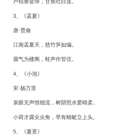
卢桔垂金弹，甘蕉吐白莲。
3、《孟夏》
唐·贾龠
江南孟夏天，慈竹笋如编。
蜃气为楼阁，蛙声作管弦。
4、《小池》
宋·杨万里
泉眼无声惜细流，树阴照水爱晴柔。
小荷才露尖尖角，早有蜻蜓立上头。
5、《夏景》