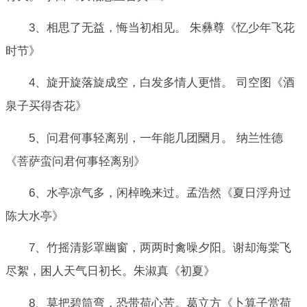
3、相思了无益，悔当初相见。 朱彝尊《忆少年飞花
时节》
4、旋开旋落旋成空，白发多情人更惜。 司空图《酒
泉子买得杏花》
5、问君何事轻离别，一年能几团圞月。 纳兰性德
《菩萨蛮问君何事轻离别》
6、水亭凉气多，闲棹晚来过。孟浩然《夏日浮舟过
陈大水亭》
7、竹摇清影罩幽窗，两两时禽噪夕阳。谢却海棠飞
尽絮，困人天气日初长。朱淑真《初夏》
8、莫把碧筒弯，恐带荷心苦。葛立方《卜算子赏荷