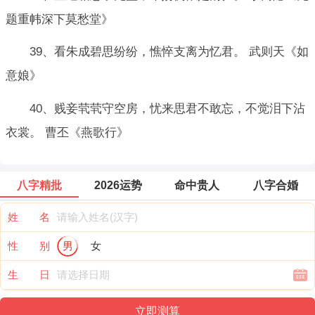
题重帏深下莫愁堂》
39、看朱成碧思纷纷，憔悴支离为忆君。 武则天《如
意娘》
40、贱妾茕茕守空房，忧来思君不敢忘，不觉泪下沾
衣裳。 曹丕《燕歌行》
八字精批
2026运势
命中贵人
八字合婚
姓 名
性 别
男
女
生 日