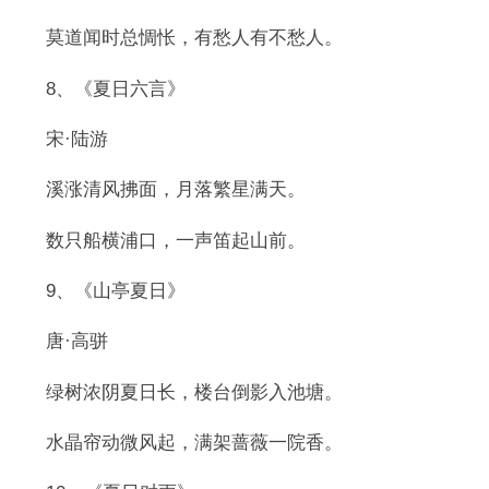
莫道闻时总惆怅，有愁人有不愁人。
8、《夏日六言》
宋·陆游
溪涨清风拂面，月落繁星满天。
数只船横浦口，一声笛起山前。
9、《山亭夏日》
唐·高骈
绿树浓阴夏日长，楼台倒影入池塘。
水晶帘动微风起，满架蔷薇一院香。