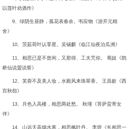
以莲叶劝酒作》
9、绿阴生昼静，孤花表春余。韦应物《游开元精
舍》
10、茨茹荷叶认零星。吴锡麒《临江仙夜泊瓜洲》
11、相思已是不曾闲，又那得、工夫咒你。 蜀妓《鹊
桥仙说盟说誓》
12、芙蓉不及美人妆，水殿风来珠翠香。 王昌龄《西
宫秋怨》
13、月色入高楼，相思两处愁。 秋瑾《菩萨蛮寄女
伴》
14、山远天高烟水寒，相思枫叶丹。 李煜《长相思一