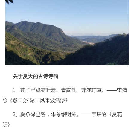
关于夏天的古诗诗句
1、莲子已成荷叶老。青露洗、萍花汀草。——李清
照《怨王孙·湖上风来波浩渺》
2、夏条绿已密，朱萼缀明鲜。——韦应物《夏花
明》