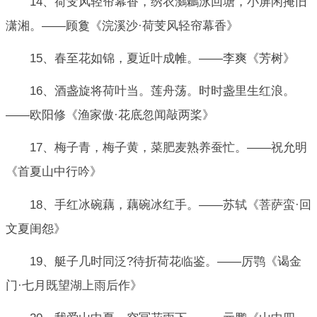
14、荷芰风轻帘幕香，绣衣鸂鶒泳回塘，小屏闲掩旧
潇湘。——顾敻《浣溪沙·荷芰风轻帘幕香》
15、春至花如锦，夏近叶成帷。——李爽《芳树》
16、酒盏旋将荷叶当。莲舟荡。时时盏里生红浪。
——欧阳修《渔家傲·花底忽闻敲两桨》
17、梅子青，梅子黄，菜肥麦熟养蚕忙。——祝允明
《首夏山中行吟》
18、手红冰碗藕，藕碗冰红手。——苏轼《菩萨蛮·回
文夏闺怨》
19、艇子几时同泛?待折荷花临鉴。——厉鹗《谒金
门·七月既望湖上雨后作》