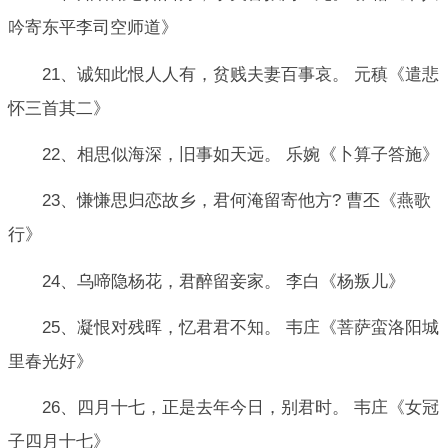
吟寄东平李司空师道》
21、诚知此恨人人有，贫贱夫妻百事哀。 元稹《遣悲
怀三首其二》
22、相思似海深，旧事如天远。 乐婉《卜算子答施》
23、慊慊思归恋故乡，君何淹留寄他方? 曹丕《燕歌
行》
24、乌啼隐杨花，君醉留妾家。 李白《杨叛儿》
25、凝恨对残晖，忆君君不知。 韦庄《菩萨蛮洛阳城
里春光好》
26、四月十七，正是去年今日，别君时。 韦庄《女冠
子四月十七》