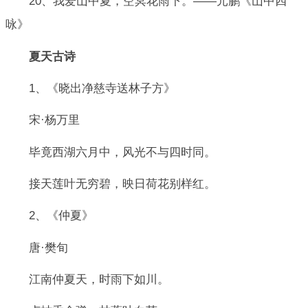
20、我爱山中夏，空冥花雨下。——元鹏《山中四
咏》
夏天古诗
1、《晓出净慈寺送林子方》
宋·杨万里
毕竟西湖六月中，风光不与四时同。
接天莲叶无穷碧，映日荷花别样红。
2、《仲夏》
唐·樊旬
江南仲夏天，时雨下如川。