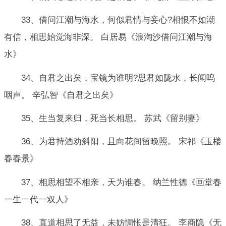
33、借问江潮与海水，何似君情与妾心?相恨不如潮
有信，相思始觉海非深。 白居易《浪淘沙借问江潮与海
水》
34、自君之出矣，宝镜为谁明?思君如陇水，长闻呜
咽声。 辛弘智《自君之出矣》
35、生当复来归，死当长相思。 苏武《留别妻》
36、为君持酒劝斜阳，且向花间留晚照。 宋祁《玉楼
春春景》
37、相思相望不相亲，天为谁春。 纳兰性德《画堂春
一生一代一双人》
38、直道相思了无益，未妨惆怅是清狂。 李商隐《无