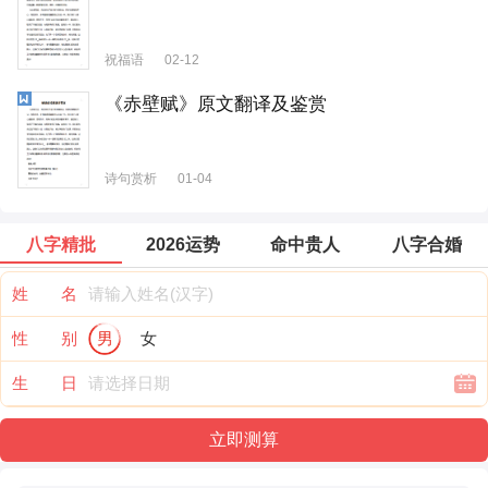
祝福语
02-12
《赤壁赋》原文翻译及鉴赏
诗句赏析
01-04
八字精批
2026运势
命中贵人
八字合婚
姓 名
性 别
男
女
生 日