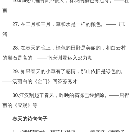
26.昨晚江浦的雷声很大，春城的颜色有点冷。——杜
甫
27. 在二月和三月，草和水是一样的颜色。——《玉
渚
28. 在春天的晚上，绿色的田野是美丽的，和白云村
的岩石是高的。——南宋谢灵运入彭力湖
29. 如果春天的小草有了感情，那山依旧是绿色的。
——汤丽白的《金门》回答苏秀才
30.江汉刮起了春风，昨晚的霜冻已经解除。——唐都
甫的《应观》等
春天的诗句句子