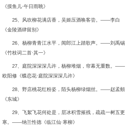
《摸鱼儿·午日雨眺》
25、风吹柳花满店香，吴姬压酒唤客尝。——李白
《金陵酒肆留别》
26、杨柳青青江水平，闻郎江上踏歌声。——刘禹锡
《竹枝词二首·其一》
27、庭院深深深几许，杨柳堆烟，帘幕无重数。——
欧阳修《蝶恋花·庭院深深深几许》
28、野店桃花红粉姿，陌头杨柳绿烟丝。——赵孟頫
《东城》
29、飞絮飞花何处是，层冰积雪摧残，疏疏一树五更
寒。——纳兰性德《临江仙·寒柳》