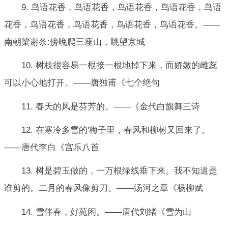
9. 鸟语花香，鸟语花香，鸟语花香，鸟语花香，鸟语
花香，鸟语花香，鸟语花香，鸟语花香，鸟语花香。——
南朝梁谢条:傍晚爬三座山，眺望京城
10. 树枝很容易一根接一根地掉下来，而娇嫩的雌蕊
可以小心地打开。——唐独甫《七个绝句
11. 春天的风是芬芳的。——《金代白旗舞三诗
12. 在寒冷多雪的'梅子里，春风和柳树又回来了。
——唐代李白《宫乐八首
13. 树是碧玉做的，一万根绿线垂下来。我不知道是
谁剪的。二月的春风像剪刀。——汤河之章《杨柳赋
14. 雪伴春，好苑闲。——唐代刘绪《雪为山