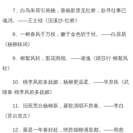
7、白鸟朱荷引画桡，垂杨影里见红桥，欲寻往事已
魂消。——王士祯《浣溪沙·红桥》
8、一树春风千万枝，嫩于金色软于丝。——白居易
《杨柳枝词》
9、柳絮风轻，梨花雨细。——谢逸《踏莎行·柳絮风
轻》
10、桃李风前多妩媚，杨柳更温柔。——辛弃疾《武
陵春·桃李风前多妩媚》
11、旧苑荒台杨柳新，菱歌清唱不胜春。——李白
《苏台览古》
12、最是一年春好处，绝胜烟柳满皇都。——韩愈