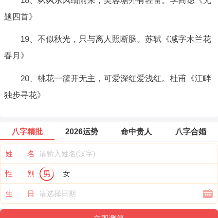
18、飒飒东风细雨来，芙蓉塘外有轻雷。李商隐《无
题四首》
19、不似秋光，只与离人照断肠。苏轼《减字木兰花
春月》
20、桃花一簇开无主，可爱深红爱浅红。杜甫《江畔
独步寻花》
八字精批
2026运势
命中贵人
八字合婚
姓 名
性 别
男
女
生 日