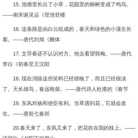
15. 池塘里长出了小草，花园里的柳树变成了鸣鸟。
——南宋谢灵运《登池登楼
16. 这条路是由白云组成的，春天和绿色的小溪生长
着。——唐代刘旭《阙体
17. 文导春还不认识对方。他去看望韩梅。——唐代
李白《初春至王汉阳
18. 现在消除这些笑料已经很晚了，而且已经很淡
了。天长雄鸟，春远唯柴。——唐代诗人杜甫的《春节
19. 东风对杨和使臣有利。当草遇到花，它就会发
生。——唐前七春郊
20.春天来了，东风又来了，把花吹在我的枝上。——