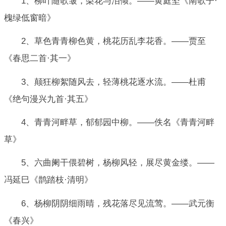
1、柳叶随歌皱，梨花与泪倾。——黄庭坚《南歌子·
槐绿低窗暗》
2、草色青青柳色黄，桃花历乱李花香。——贾至
《春思二首·其一》
3、颠狂柳絮随风去，轻薄桃花逐水流。——杜甫
《绝句漫兴九首·其五》
4、青青河畔草，郁郁园中柳。——佚名《青青河畔
草》
5、六曲阑干偎碧树，杨柳风轻，展尽黄金缕。——
冯延巳《鹊踏枝·清明》
6、杨柳阴阴细雨晴，残花落尽见流莺。——武元衡
《春兴》