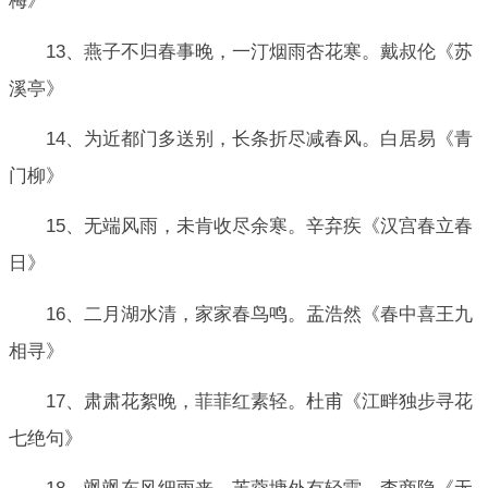
梅》
13、燕子不归春事晚，一汀烟雨杏花寒。戴叔伦《苏
溪亭》
14、为近都门多送别，长条折尽减春风。白居易《青
门柳》
15、无端风雨，未肯收尽余寒。辛弃疾《汉宫春立春
日》
16、二月湖水清，家家春鸟鸣。盂浩然《春中喜王九
相寻》
17、肃肃花絮晚，菲菲红素轻。杜甫《江畔独步寻花
七绝句》