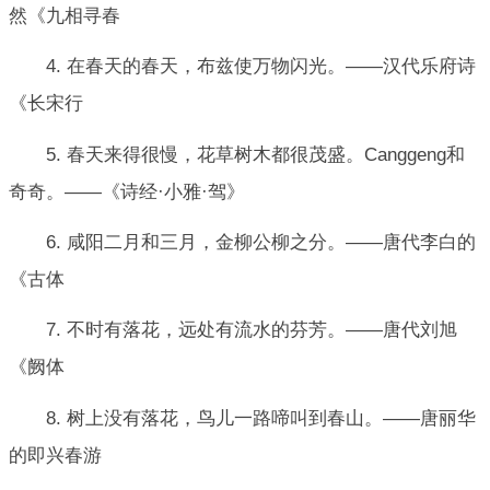
然《九相寻春
4. 在春天的春天，布兹使万物闪光。——汉代乐府诗
《长宋行
5. 春天来得很慢，花草树木都很茂盛。Canggeng和
奇奇。——《诗经·小雅·驾》
6. 咸阳二月和三月，金柳公柳之分。——唐代李白的
《古体
7. 不时有落花，远处有流水的芬芳。——唐代刘旭
《阙体
8. 树上没有落花，鸟儿一路啼叫到春山。——唐丽华
的即兴春游