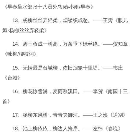
《早春呈水部张十八员外/初春小雨/早春》
13、杨柳丝丝弄轻柔，烟缕织成愁。——王雱《眼儿
媚·杨柳丝丝弄轻柔》
14、碧玉妆成一树高，万条垂下绿丝绦。——贺知章
《咏柳/柳枝词》
15、无情最是台城柳，依旧烟笼十里堤。——韦庄
《台城》
16、柳花惊雪浦，麦雨涨溪田。——李贺《南园十三
首》
17、杨柳东风树，青青夹御河。——王之涣《送别》
18、池上柳依依，柳边人掩扉。——左纬《春晚》