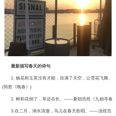
最新描写春天的诗句
1. 杨花和玉荚没有才能，挂满了天空，让雪花飞舞。
(韩愈《晚春》)
2. 树和花倒了，草还在长。——夏朝浩然《九相寻春
3.在二月，湖水清澈，鸟儿在春天歌唱。——汤煜浩