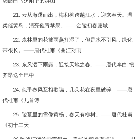
汤丽白《夕阳下的群山
21. 云从海曙而出，梅和柳跨越江水，迎来春天。温
柔催黄鸟，清亮催青苹果。——金陵初春露城
22. 森林里的花被雨燕打湿了，但是水不引风，绿化
带很长。——唐代杜甫《曲江对雨
23. 东风洒下雨露，迎接天地之春。——唐代李白:把
齐昂送至巴中
24. 似乎春风互相欺骗，几朵花在夜里破碎。——唐
代杜甫《九首诗
25. 陵墓里的雪像黄杨，春天有柳树。——唐代杜甫
《初十二天