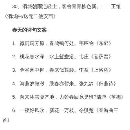
30、渭城朝雨浥轻尘，客舍青青柳色新。——王维
《渭城曲/送元二使安西》
春天的诗句文案
1、微雨霭芳原，春鸠鸣何处。韦应物《东郊》
2、桃花春水渌，水上鸳鸯浴。韦庄《菩萨蛮》
3、金谷园中柳，春来似舞腰。李益《上洛桥》
4、海燕岁微渺，乘春亦暂来。张九龄《归燕诗》
5、向来冰雪凝严地，力斡春回竟是谁?陆游《落梅》
6、一夜好风吹，新花一万枝。令狐楚《春游曲三
首》