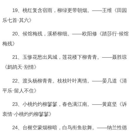
19、桃红复含宿雨，柳绿更带朝烟。——王维《田园
乐七首·其六》
20、候馆梅残，溪桥柳细。——欧阳修《踏莎行·候馆
梅残》
21、玉惨花愁出凤城，莲花楼下柳青青。——聂胜琼
《鹧鸪天·别情》
22、渡头杨柳青青。枝枝叶叶离情。——晏几道《清
平乐·留人不住》
23、小桃灼灼柳鬖鬖，春色满江南。——黄庭坚《诉
衷情·小桃灼灼柳鬖鬖》
24、台榭空蒙烟柳暗，白鸟衔鱼欲舞。——纳兰性德