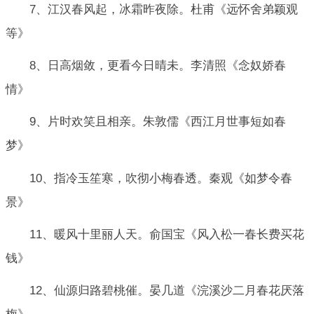
7、江汉春风起，冰霜昨夜除。杜甫《远怀舍弟颖观
等》
8、日高烟敛，更看今日晴未。李清照《念奴娇春
情》
9、片时欢笑且相亲。朱敦儒《西江月世事短如春
梦》
10、指冷玉笙寒，吹彻小梅春透。秦观《如梦令春
景》
11、暖风十里丽人天。俞国宝《风入松一春长费买花
钱》
12、仙源归路碧桃催。晏几道《浣溪沙二月春花厌落