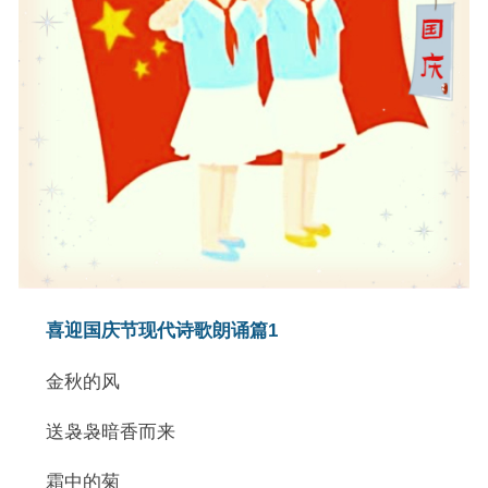
喜迎国庆节现代诗歌朗诵篇1
金秋的风
送袅袅暗香而来
霜中的菊