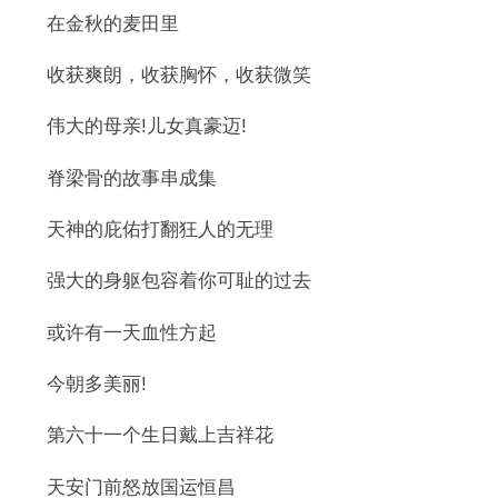
在金秋的麦田里
收获爽朗，收获胸怀，收获微笑
伟大的母亲!儿女真豪迈!
脊梁骨的故事串成集
天神的庇佑打翻狂人的无理
强大的身躯包容着你可耻的过去
或许有一天血性方起
今朝多美丽!
第六十一个生日戴上吉祥花
天安门前怒放国运恒昌