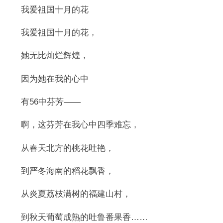
我爱祖国十月的花
我爱祖国十月的花，
她无比灿烂辉煌，
因为她在我的心中
有56中芬芳——
啊，这芬芳在我心中四季难忘，
从春天北方的桃花吐艳，
到严冬海南的稻花飘香，
从炎夏荔枝满树的福建山村，
到秋天葡萄成熟的吐鲁番果香……