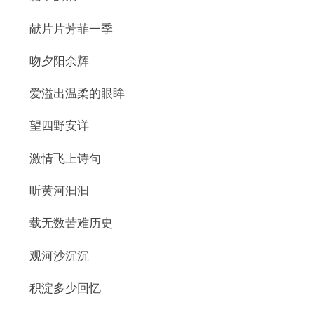
献片片芳菲一季
吻夕阳余辉
爱溢出温柔的眼眸
望四野安详
激情飞上诗句
听黄河汩汩
载无数苦难历史
观河沙沉沉
积淀多少回忆