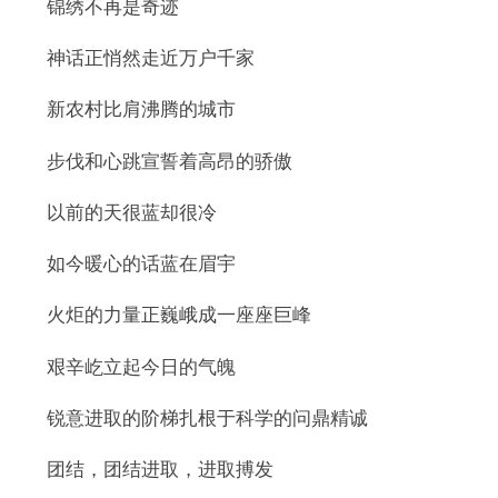
锦绣不再是奇迹
神话正悄然走近万户千家
新农村比肩沸腾的城市
步伐和心跳宣誓着高昂的骄傲
以前的天很蓝却很冷
如今暖心的话蓝在眉宇
火炬的力量正巍峨成一座座巨峰
艰辛屹立起今日的气魄
锐意进取的阶梯扎根于科学的问鼎精诚
团结，团结进取，进取搏发