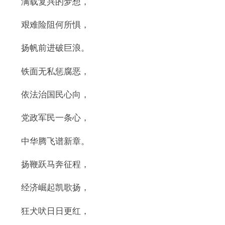
满载复兴的梦想，
艰难险阻何所惧，
扬帆前进破巨浪。
铁面无私惩腐恶，
依法治国民心向，
党政军民一条心，
中华腾飞谱新章。
扬鞭跃马奔征程，
经济崛起凯歌扬，
狂犬吠日日更红，