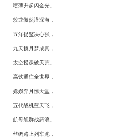
喷薄升起闪金光。
蛟龙傲然潜深海，
五洋捉鳖决心强，
九天揽月梦成真，
太空授课破天荒。
高铁通往全世界，
嫦娥奔月惊天堂，
五代战机蓝天飞，
航母舰群战恶浪。
丝绸路上列车跑，