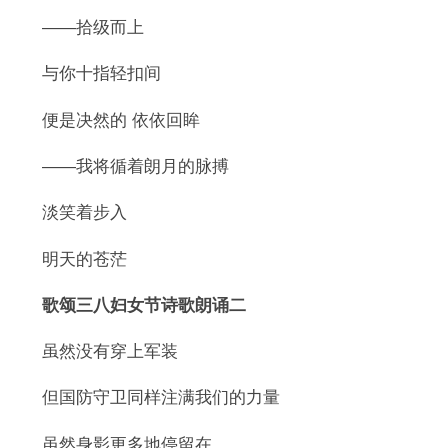
——拾级而上
与你十指轻扣间
便是决然的 依依回眸
——我将循着朗月的脉搏
淡笑着步入
明天的苍茫
歌颂三八妇女节诗歌朗诵二
虽然没有穿上军装
但国防守卫同样注满我们的力量
虽然身影更多地停留在