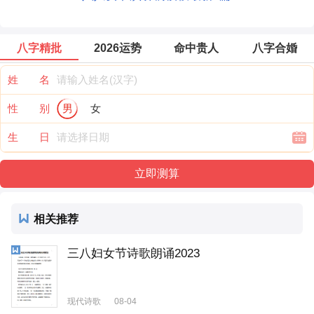
八字精批
2026运势
命中贵人
八字合婚
姓 名
性 别
男
女
生 日
相关推荐
三八妇女节诗歌朗诵2023
现代诗歌
08-04