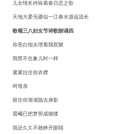
儿女情长吟咏着春日恋之歌
天地大爱无疆似一江春水源远流长
歌颂三八妇女节诗歌朗诵四
你苍白指尖理着我双鬓
我禁不住象儿时一样
紧紧拉住你衣襟
呵母亲
留住你渐渐隐去身影
晨曦已把梦剪成烟缕
我还久久不敢睁开眼睛