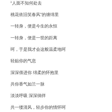
“人面不知何处去
桃花依旧笑春风”的缠绵里
一转身，便是今生的永恒
一转身，便是一世的距离
呵，于是我才会这般温柔地呵
轻贴你的气息
深深偎进你 绵柔的怀抱里
共你香气如兰一脉
淡淡呼吸 深深徜徉
共一缕清风，轻步你的情怀呵