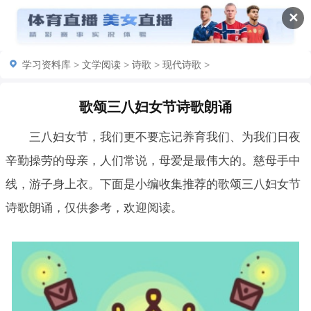
✕
学习资料库
>
文学阅读
>
诗歌
>
现代诗歌
>
歌颂三八妇女节诗歌朗诵
三八妇女节，我们更不要忘记养育我们、为我们日夜
辛勤操劳的母亲，人们常说，母爱是最伟大的。慈母手中
线，游子身上衣。
下面是小编收集推荐的歌颂三八妇女节
诗歌朗诵，仅供参考，欢迎阅读。