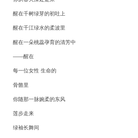
醒在千树绿芽的初吐上
醒在千江绿水的柔波里
醒在一朵桃蕊孕育的清芳中
——醒在
每一位女性 生命的
骨骼里
你随那一脉婉柔的东风
莲步走来
绿袖长舞间