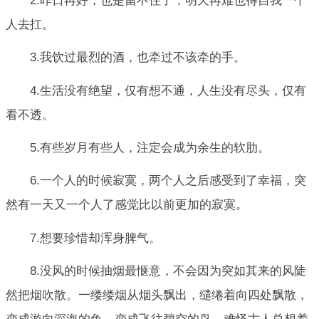
2.昨日再好，也是留不住了，明天再难也得自我一个
人去扛。
3.我饮过最烈的酒，也牵过不该牵的手。
4.生活没有绝望，仅有想不通，人生没有尽头，仅有
看不透。
5.有些岁月有些人，注定会成为余生的软肋。
6.一个人的时候寂寞，两个人之后感受到了幸福，突
然有一天又一个人了感觉比以前更加的寂寞。
7.想要珍惜却浑身脾气。
8.没风的时候抽烟最惬意，不会因为突如其来的风陡
然把烟吹散。一缕缕烟从烟头飘出，缱绻着向四处飘散，