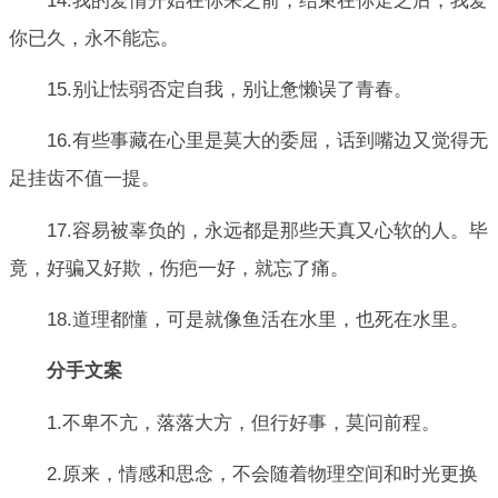
14.我的爱情开始在你来之前，结束在你走之后，我爱
你已久，永不能忘。
15.别让怯弱否定自我，别让惫懒误了青春。
16.有些事藏在心里是莫大的委屈，话到嘴边又觉得无
足挂齿不值一提。
17.容易被辜负的，永远都是那些天真又心软的人。毕
竟，好骗又好欺，伤疤一好，就忘了痛。
18.道理都懂，可是就像鱼活在水里，也死在水里。
分手文案
1.不卑不亢，落落大方，但行好事，莫问前程。
2.原来，情感和思念，不会随着物理空间和时光更换