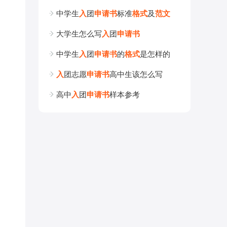
中学生
入
团
申
请
书
标准
格
式
及
范
文
大学生怎么写
入
团
申
请
书
中学生
入
团
申
请
书
的
格
式
是怎样的
入
团志愿
申
请
书
高中生该怎么写
高中
入
团
申
请
书
样本参考