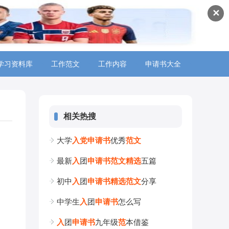
✕
学习资料库
>
工作范文
>
工作内容
>
申请书大全
>
相关热搜
大学
入
党
申
请
书
优秀
范
文
最新
入
团
申
请
书
范
文
精
选
五篇
初中
入
团
申
请
书
精
选
范
文
分享
中学生
入
团
申
请
书
怎么写
入
团
申
请
书
九年级
范
本借鉴