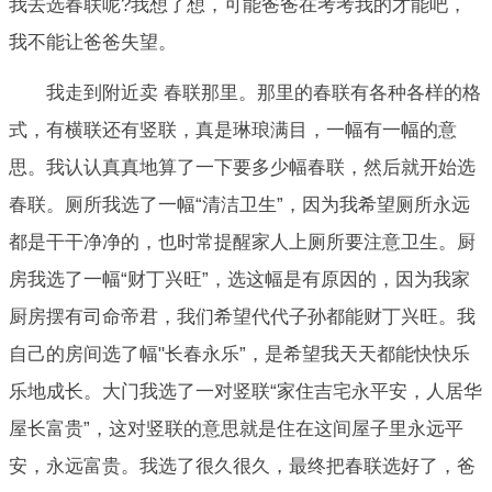
我去选春联呢?我想了想，可能爸爸在考考我的才能吧，
我不能让爸爸失望。
我走到附近卖 春联那里。那里的春联有各种各样的格
式，有横联还有竖联，真是琳琅满目，一幅有一幅的意
思。我认认真真地算了一下要多少幅春联，然后就开始选
春联。厕所我选了一幅“清洁卫生”，因为我希望厕所永远
都是干干净净的，也时常提醒家人上厕所要注意卫生。厨
房我选了一幅“财丁兴旺”，选这幅是有原因的，因为我家
厨房摆有司命帝君，我们希望代代子孙都能财丁兴旺。我
自己的房间选了幅"长春永乐”，是希望我天天都能快快乐
乐地成长。大门我选了一对竖联“家住吉宅永平安，人居华
屋长富贵”，这对竖联的意思就是住在这间屋子里永远平
安，永远富贵。我选了很久很久，最终把春联选好了，爸