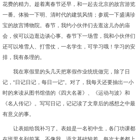
花费的精力。趁着离春节还早，和一起去北京的故宫游览
一番。体验一下明、清时代的建筑风情；参观一下盛满珍
宝的故宫博物院。春节，我约小伙伴们去逛这儿办的庙
会，侯可以边逛边谈心事。春节下一场雪，我和小伙伴们
还可以堆雪人、打雪仗，一名学生，可学习哦！学习的安
排，我有条理的。
我在寒假里的头几天把寒假作业统统做完，除了日
记，“日记日记，每日一记”。对了，我每天还要抽出一小
时的来读从图书馆借的《四大名著》、《运动与波》和
《名人传记》。写写日记，记记读了文章后的感想之中最
有意义的事。
让表姐给我补习了。表姐是一名初中生，各门功课都
在班里名列前茅。不像我，语文基础较差，每次大考都上