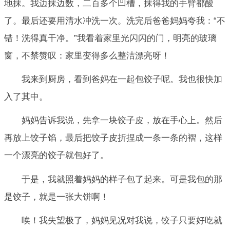
地抹。我边抹边数，二百多个凹槽，抹得我的手臂都酸
了。最后还要用清水冲洗一次。洗完后爸爸妈妈夸我：“不
错！洗得真干净。”我看着家里光闪闪的门，明亮的玻璃
窗，不禁赞叹：家里变得多么整洁漂亮呀！
我来到厨房，看到爸妈在一起包饺子呢。我也很快加
入了其中。
妈妈告诉我说，先拿一块饺子皮，放在手心上。然后
再放上饺子馅，最后把饺子皮折捏成一条一条的褶，这样
一个漂亮的饺子就包好了。
于是，我就照着妈妈的样子包了起来。可是我包的那
是饺子，就是一张大饼啊！
唉！我失望极了，妈妈见况对我说，饺子只要好吃就