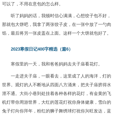
可以了，不用在意包的怎么样。
听了妈妈的话，我顿时信心满满，心想饺子包不好，
那就包大饼吧，我拿了两张饺子皮，在一张中放了一勺肉
馅，最后将另一张皮盖在上面。这样一个大饼就包好了。
2023寒假日记400字精选（篇6）
寒假里的一天，我和爸爸妈妈去夫子庙看花灯。
一走进夫子庙，一眼看去，这里成了人的海洋，灯的
世界。观灯的人不断地从四面八方涌来，把夫子庙挤得水
泄不通。大街小巷到处挂着各种各样的花灯，有金黄的飞
机灯带你周游世界，大红的莲花灯祝你身体健康，雪白的
兔子灯向你拜年，粉红的狮子舞绣球灯祝你兴旺发达，蓝