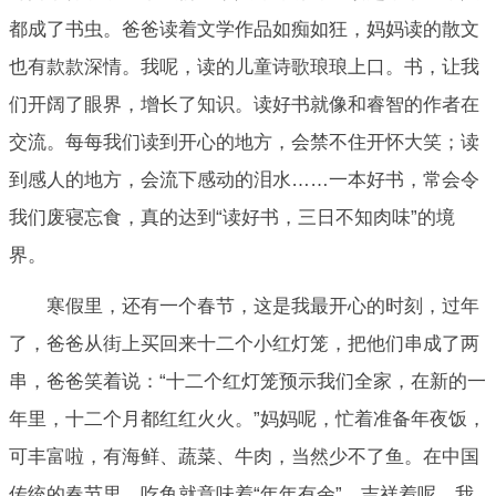
都成了书虫。爸爸读着文学作品如痴如狂，妈妈读的散文
也有款款深情。我呢，读的儿童诗歌琅琅上口。书，让我
们开阔了眼界，增长了知识。读好书就像和睿智的作者在
交流。每每我们读到开心的地方，会禁不住开怀大笑；读
到感人的地方，会流下感动的泪水……一本好书，常会令
我们废寝忘食，真的达到“读好书，三日不知肉味”的境
界。
寒假里，还有一个春节，这是我最开心的时刻，过年
了，爸爸从街上买回来十二个小红灯笼，把他们串成了两
串，爸爸笑着说：“十二个红灯笼预示我们全家，在新的一
年里，十二个月都红红火火。”妈妈呢，忙着准备年夜饭，
可丰富啦，有海鲜、蔬菜、牛肉，当然少不了鱼。在中国
传统的春节里，吃鱼就意味着“年年有余”，吉祥着呢。我