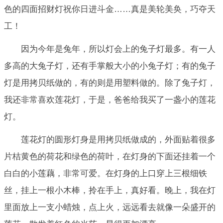
色的四面招财灯祝你日进斗金……真是美轮美奂，巧夺天
工！
因为今年是兔年，所以灯会上的兔子灯最多。有一人
多高的大兔子灯，还有手掌般大小的小兔子灯；有的兔子
灯是用拷贝纸做的，有的则是用塑料做的。除了兔子灯，
我还非常喜欢莲花灯，于是，爸爸给我买了一盏小的莲花
灯。
莲花灯的圆形灯身是用拷贝纸做成的，外面贴着很多
片桔黄色的荷花和绿色的荷叶，在灯身的下面还挂着一个
白白的小莲藕，非常可爱。在灯身的上口穿上三根细铁
丝，挂上一根小木棒，拎在手上，真好看。晚上，我在灯
里面放上一支小蜡烛，点上火，远远看去就像一朵盛开的